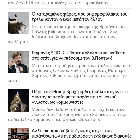
τον Covid-19 και τις παρενέργειες που προκάλεσαν...
Ο καταραμένος φάρος, που οι φαροφύλακες του
τρελαίνονταν ο ένας μετά τον άλλον
Στο δυτικό άκρο της περιοχής της Βρετάνης της
Γαλλίας βρίσκεται το στενό του Ραζ-ντε-Σεν,
διάσπαρτο βραχονησίδες που τις κτυπούν
ανελέητα τ...
Γερμανός ΥΠΟΙΚ: «Πάρτε ποδήλατο και καθίστε
στο σπίτι για να πιέσουμε τον Β.Πούτιν»!
Μια απίστευτη οδηγία προς τους πολίτες έδωσε ο
υπουργός Οικονομικών της Γερμανίας Ρόμπερτ
Χάμπεκ, καθώς τους ζήτησε να περιορίσουν την
κατα...
Πάρα την «θεϊκή» βροχή ορδες δούλοι πήγαν στο
σύνταγμα παρέα με τα παράσιτα του κακού
γνωστοί ως κομμουνιστες
Μυαλο δεν βαζουν οι δουλοι του Γιαχβε και των
φυλων του εδω και πανω απο 20 αιωνες ουτε με
τα διαβολικα κομμουνιστικα μπολια εβαλαν μαλ...
Άλλη μια που διάβαζε έγκυρες πήγες των
μισάνθρωπων πήγε αδιάβαστη ενώ έκανε διακοπές