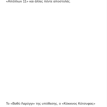
«Απόλλων 11» και άλλες πέντε αποστολές.
Το «Βαθύ Λαρύγγι» της υπόθεσης, ο «Κόκκινος Κότσυφας»