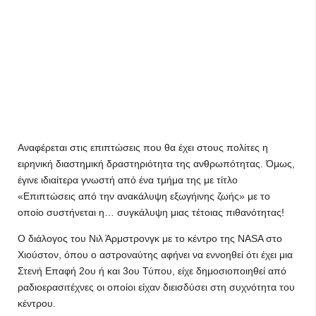
Αναφέρεται στις επιπτώσεις που θα έχει στους πολίτες η
ειρηνική διαστημική δραστηριότητα της ανθρωπότητας. Όμως,
έγινε ιδιαίτερα γνωστή από ένα τμήμα της με τίτλο
«Επιπτώσεις από την ανακάλυψη εξωγήινης ζωής» με το
οποίο συστήνεται η… συγκάλυψη μιας τέτοιας πιθανότητας!
Ο διάλογος του Νιλ Άρμστρονγκ με το κέντρο της NASA στο
Χιούστον, όπου ο αστροναύτης αφήνει να εννοηθεί ότι έχει μια
Στενή Επαφή 2ου ή και 3ου Τύπου, είχε δημοσιοποιηθεί από
ραδιοερασιτέχνες οι οποίοι είχαν διεισδύσει στη συχνότητα του
κέντρου.