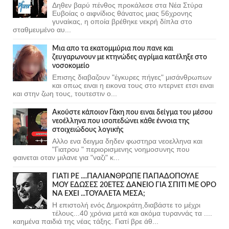
Δηθεν βαρύ πένθος προκάλεσε στα Νέα Στύρα
Ευβοίας ο αιφνίδιος θάνατος μιας 56χρονης
γυναίκας, η οποία βρέθηκε νεκρή δίπλα στο
σταθμευμένο αυ...
Μια απο τα εκατομμύρια που πανε και
ζευγαρωνουν με κτηνώδες αγρίμια κατέληξε στο
νοσοκομείο
Επισης διαβαζουν "έγκυρες πήγες" μισάνθρωπων
και οπως ειναι η εικονα τους στο ιντερνετ ετσι ειναι
και στην ζωη τους, τουτεστιν ο...
Ακούστε κάποιον Γάκη που ειναι δείγμα του μέσου
νεοέλληνα που ισοπεδώνει κάθε έννοια της
στοιχειώδους λογικής
Αλλο ενα δειγμα δηδεν φωστηρα νεοελληνα και
"Γιατρου " περιορισμενης νοημοσυνης που
φαινεται οταν μιλανε για "ναζι" κ...
ΓΙΑΤΙ ΡΕ ....ΠΑΛΙΑΝΘΡΩΠΕ ΠΑΠΑΔΟΠΟΥΛΕ
ΜΟΥ ΕΔΩΣΕΣ 20ΕΤΕΣ ΔΑΝΕΙΟ ΓΙΑ ΣΠΙΤΙ ΜΕ ΟΡΟ
ΝΑ ΕΧΕΙ ...ΤΟΥΑΛΕΤΑ ΜΕΣΑ;
Η επιστολή ενός Δημοκράτη,διαβάστε το μέχρι
τέλους...40 χρόνια μετά και ακόμα τυραννάς τα ....
καημένα παιδιά της νέας τάξης. Γιατί βρε άθ...