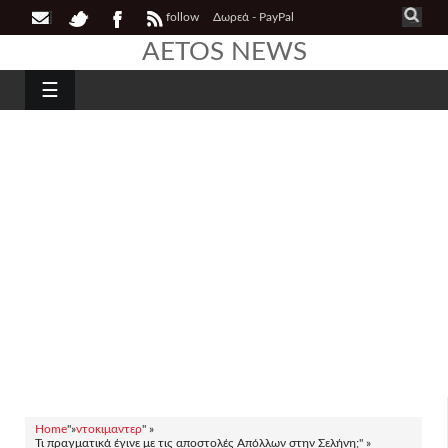
follow
Δωρεά - PayPal
AETOS NEWS
☰
Home
"»
ντοκιμαντερ
" »
Τι πραγματικά έγινε με τις αποστολές Απόλλων στην Σελήνη;" »