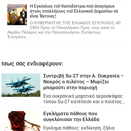
Ἡ Ἐγκύκλιος τοῦ Καποδίστρια ποὺ ἀπαγόρευε
στοὺς ὑπαλλήλους τοῦ Ἑλληνικοῦ Δημοσίου νὰ
εἶναι Τέκτονες!
Ο ΚΥΒΕΡΝΗΤΗΣ ΤΗΣ ΕΛΛΑΔΟΣ ΕΓΚΥΚΛΙΟΣ ΑΡ.
2953 Πρὸς τὸ Πανελλήνιον Πρὸς τοὺς κατὰ τὸ
Αἰγαῖον Πέλαγος καὶ τὴν Πελοπόννησον Ἐκτάκτους
Ἐπιτρόπο...