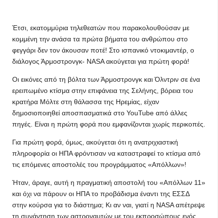
Έτσι, εκατομμύρια τηλεθεατών που παρακολουθούσαν με
κομμένη την ανάσα τα πρώτα βήματα του ανθρώπου στο
φεγγάρι δεν τον άκουσαν ποτέ! Στο ισπανικό ντοκιμαντέρ, ο
διάλογος Άρμοστρονγκ- NASA ακούγεται για πρώτη φορά!
Οι εικόνες από τη βόλτα των Άρμοστρονγκ και Όλντριν σε ένα
ερειπωμένο κτίσμα στην επιφάνεια της Σελήνης, βόρεια του
κρατήρα Μόλτε στη θάλασσα της Ηρεμίας, είχαν
δημοσιοποιηθεί αποσπασματικά στο YouTube από άλλες
πηγές. Είναι η πρώτη φορά που εμφανίζονται χωρίς περικοπές.
Για πρώτη φορά, όμως, ακούγεται ότι η ανατριχιαστική
πληροφορία οι ΗΠΑ φρόντισαν να καταστραφεί το κτίσμα από
τις επόμενες αποστολές του προγράμματος «Απόλλων»!
Ήταν, άραγε, αυτή η πραγματική αποστολή του «Απόλλων 11»
και όχι να πάρουν οι ΗΠΑ το προβάδισμα έναντι της ΕΣΣΔ
στην κούρσα για το διάστημα; Κι αν ναι, γιατί η NASA απέτρεψε
τη συνάντηση των αστροναυτών με του εκπροσώπους ενός