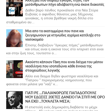
Άλλη μια που διάβαζε έγκυρες πήγες των
μισάνθρωπων πήγε αδιάβαστη ενώ έκανε διακοπές
Δηθεν βαρύ πένθος προκάλεσε στα Νέα Στύρα
Ευβοίας ο αιφνίδιος θάνατος μιας 56χρονης
γυναίκας, η οποία βρέθηκε νεκρή δίπλα στο
σταθμευμένο αυ...
Μια απο τα εκατομμύρια που πανε και
ζευγαρωνουν με κτηνώδες αγρίμια κατέληξε στο
νοσοκομείο
Επισης διαβαζουν "έγκυρες πήγες" μισάνθρωπων
και οπως ειναι η εικονα τους στο ιντερνετ ετσι ειναι
και στην ζωη τους, τουτεστιν ο...
Ακούστε κάποιον Γάκη που ειναι δείγμα του μέσου
νεοέλληνα που ισοπεδώνει κάθε έννοια της
στοιχειώδους λογικής
Αλλο ενα δειγμα δηδεν φωστηρα νεοελληνα και
"Γιατρου " περιορισμενης νοημοσυνης που
φαινεται οταν μιλανε για "ναζι" κ...
ΓΙΑΤΙ ΡΕ ....ΠΑΛΙΑΝΘΡΩΠΕ ΠΑΠΑΔΟΠΟΥΛΕ
ΜΟΥ ΕΔΩΣΕΣ 20ΕΤΕΣ ΔΑΝΕΙΟ ΓΙΑ ΣΠΙΤΙ ΜΕ ΟΡΟ
ΝΑ ΕΧΕΙ ...ΤΟΥΑΛΕΤΑ ΜΕΣΑ;
Η επιστολή ενός Δημοκράτη,διαβάστε το μέχρι
τέλους...40 χρόνια μετά και ακόμα τυραννάς τα ....