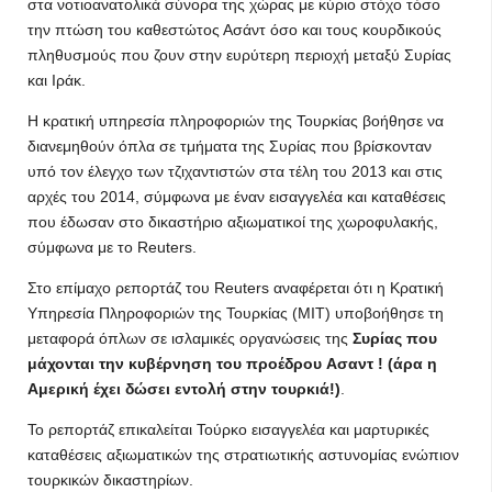
στα νοτιοανατολικά σύνορα της χώρας με κύριο στόχο τόσο
την πτώση του καθεστώτος Ασάντ όσο και τους κουρδικούς
πληθυσμούς που ζουν στην ευρύτερη περιοχή μεταξύ Συρίας
και Ιράκ.
Η κρατική υπηρεσία πληροφοριών της Τουρκίας βοήθησε να
διανεμηθούν όπλα σε τμήματα της Συρίας που βρίσκονταν
υπό τον έλεγχο των τζιχαντιστών στα τέλη του 2013 και στις
αρχές του 2014, σύμφωνα με έναν εισαγγελέα και καταθέσεις
που έδωσαν στο δικαστήριο αξιωματικοί της χωροφυλακής,
σύμφωνα με το Reuters.
Στο επίμαχο ρεπορτάζ του Reuters αναφέρεται ότι η Κρατική
Υπηρεσία Πληροφοριών της Τουρκίας (ΜΙΤ) υποβοήθησε τη
μεταφορά όπλων σε ισλαμικές οργανώσεις της
Συρίας που
μάχονται την κυβέρνηση του προέδρου Aσαντ ! (άρα η
Αμερική έχει δώσει εντολή στην τουρκιά!)
.
Το ρεπορτάζ επικαλείται Τούρκο εισαγγελέα και μαρτυρικές
καταθέσεις αξιωματικών της στρατιωτικής αστυνομίας ενώπιον
τουρκικών δικαστηρίων.