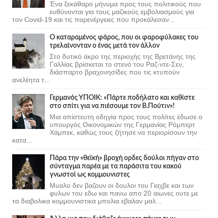
Ένα ξεκάθαρο μήνυμα προς τους πολιτικούς που
ευθύνονται για τους μαζικούς εμβολιασμούς για
τον Covid-19 και τις παρενέργειες που προκάλεσαν...
Ο καταραμένος φάρος, που οι φαροφύλακες του
τρελαίνονταν ο ένας μετά τον άλλον
Στο δυτικό άκρο της περιοχής της Βρετάνης της
Γαλλίας βρίσκεται το στενό του Ραζ-ντε-Σεν,
διάσπαρτο βραχονησίδες που τις κτυπούν
ανελέητα τ...
Γερμανός ΥΠΟΙΚ: «Πάρτε ποδήλατο και καθίστε
στο σπίτι για να πιέσουμε τον Β.Πούτιν»!
Μια απίστευτη οδηγία προς τους πολίτες έδωσε ο
υπουργός Οικονομικών της Γερμανίας Ρόμπερτ
Χάμπεκ, καθώς τους ζήτησε να περιορίσουν την
κατα...
Πάρα την «θεϊκή» βροχή ορδες δούλοι πήγαν στο
σύνταγμα παρέα με τα παράσιτα του κακού
γνωστοί ως κομμουνιστες
Μυαλο δεν βαζουν οι δουλοι του Γιαχβε και των
φυλων του εδω και πανω απο 20 αιωνες ουτε με
τα διαβολικα κομμουνιστικα μπολια εβαλαν μαλ...