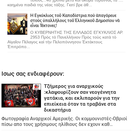
καημένα παιδιά της νέας τάξης. Γιατί βρε άθ...
Ἡ Ἐγκύκλιος τοῦ Καποδίστρια ποὺ ἀπαγόρευε
στοὺς ὑπαλλήλους τοῦ Ἑλληνικοῦ Δημοσίου νὰ
εἶναι Τέκτονες!
Ο ΚΥΒΕΡΝΗΤΗΣ ΤΗΣ ΕΛΛΑΔΟΣ ΕΓΚΥΚΛΙΟΣ ΑΡ.
2953 Πρὸς τὸ Πανελλήνιον Πρὸς τοὺς κατὰ τὸ
Αἰγαῖον Πέλαγος καὶ τὴν Πελοπόννησον Ἐκτάκτους
Ἐπιτρόπο...