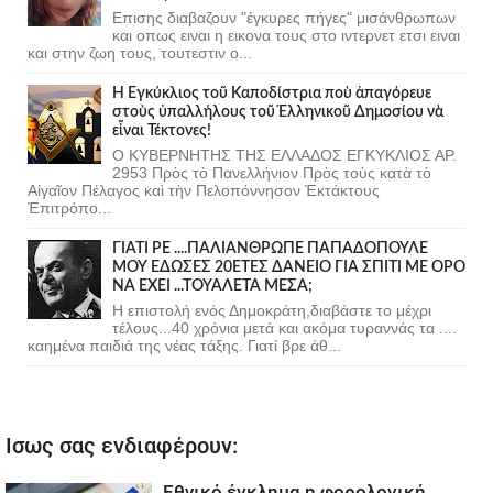
Επισης διαβαζουν "έγκυρες πήγες" μισάνθρωπων
και οπως ειναι η εικονα τους στο ιντερνετ ετσι ειναι
και στην ζωη τους, τουτεστιν ο...
Ἡ Ἐγκύκλιος τοῦ Καποδίστρια ποὺ ἀπαγόρευε
στοὺς ὑπαλλήλους τοῦ Ἑλληνικοῦ Δημοσίου νὰ
εἶναι Τέκτονες!
Ο ΚΥΒΕΡΝΗΤΗΣ ΤΗΣ ΕΛΛΑΔΟΣ ΕΓΚΥΚΛΙΟΣ ΑΡ.
2953 Πρὸς τὸ Πανελλήνιον Πρὸς τοὺς κατὰ τὸ
Αἰγαῖον Πέλαγος καὶ τὴν Πελοπόννησον Ἐκτάκτους
Ἐπιτρόπο...
ΓΙΑΤΙ ΡΕ ....ΠΑΛΙΑΝΘΡΩΠΕ ΠΑΠΑΔΟΠΟΥΛΕ
ΜΟΥ ΕΔΩΣΕΣ 20ΕΤΕΣ ΔΑΝΕΙΟ ΓΙΑ ΣΠΙΤΙ ΜΕ ΟΡΟ
ΝΑ ΕΧΕΙ ...ΤΟΥΑΛΕΤΑ ΜΕΣΑ;
Η επιστολή ενός Δημοκράτη,διαβάστε το μέχρι
τέλους...40 χρόνια μετά και ακόμα τυραννάς τα ....
καημένα παιδιά της νέας τάξης. Γιατί βρε άθ...