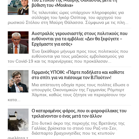
του Στόλου της Mαύρης Θάλασσας μετά τη
βύθιση του «Moskva»
Τις τελευταίες ώρες υπάρχουν πληροφορίες για
σύλληψη του Ιγκόρ Οσίποφ, του αρχηγού του
ρωσικού Στόλου στη Μαύρη Θάλασσα. Σύμφωνα με τις πλη...
Αυστραλός γερουσιαστής στους πολιτικούς που
ευθύνονται για τα εμβόλια: «Δεν θα ξεφύγετε –
Ερχόμαστε για εσάς»
Ένα ξεκάθαρο μήνυμα προς τους πολιτικούς που
ευθύνονται για τους μαζικούς εμβολιασμούς για
τον Covid-19 και τις παρενέργειες που προκάλεσαν...
Γερμανός ΥΠΟΙΚ: «Πάρτε ποδήλατο και καθίστε
στο σπίτι για να πιέσουμε τον Β.Πούτιν»!
Μια απίστευτη οδηγία προς τους πολίτες έδωσε ο
υπουργός Οικονομικών της Γερμανίας Ρόμπερτ
Χάμπεκ, καθώς τους ζήτησε να περιορίσουν την
κατα...
Ο καταραμένος φάρος, που οι φαροφύλακες του
τρελαίνονταν ο ένας μετά τον άλλον
Στο δυτικό άκρο της περιοχής της Βρετάνης της
Γαλλίας βρίσκεται το στενό του Ραζ-ντε-Σεν,
διάσπαρτο βραχονησίδες που τις κτυπούν
ανελέητα τ...