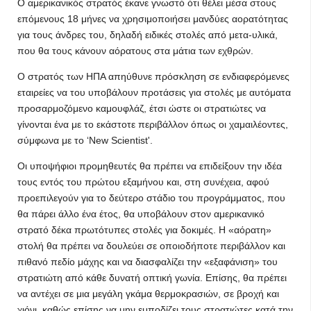
Ο αμερικανικός στρατός έκανε γνωστό ότι θέλει μέσα στους
επόμενους 18 μήνες να χρησιμοποιήσει μανδύες αορατότητας
για τους άνδρες του, δηλαδή ειδικές στολές από μετα-υλικά,
που θα τους κάνουν αόρατους στα μάτια των εχθρών.
Ο στρατός των ΗΠΑ απηύθυνε πρόσκληση σε ενδιαφερόμενες
εταιρείες να του υποβάλουν προτάσεις για στολές με αυτόματα
προσαρμοζόμενο καμουφλάζ, έτσι ώστε οι στρατιώτες να
γίνονται ένα με το εκάστοτε περιβάλλον όπως οι χαμαιλέοντες,
σύμφωνα με το ‘New Scientist'.
Οι υποψήφιοι προμηθευτές θα πρέπει να επιδείξουν την ιδέα
τους εντός του πρώτου εξαμήνου και, στη συνέχεια, αφού
προεπιλεγούν για το δεύτερο στάδιο του προγράμματος, που
θα πάρει άλλο ένα έτος, θα υποβάλουν στον αμερικανικό
στρατό δέκα πρωτότυπες στολές για δοκιμές. Η «αόρατη»
στολή θα πρέπει να δουλεύει σε οποιοδήποτε περιβάλλον και
πιθανό πεδίο μάχης και να διασφαλίζει την «εξαφάνιση» του
στρατιώτη από κάθε δυνατή οπτική γωνία. Επίσης, θα πρέπει
να αντέχει σε μια μεγάλη γκάμα θερμοκρασιών, σε βροχή και
χιόνι, καθώς επίσης να μην εμποδίζει τους στρατιώτες κατά την