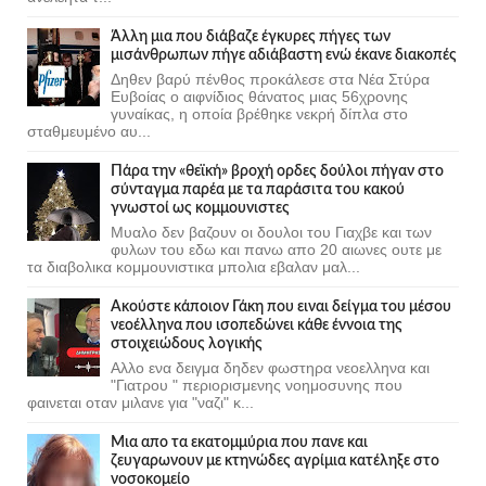
Άλλη μια που διάβαζε έγκυρες πήγες των
μισάνθρωπων πήγε αδιάβαστη ενώ έκανε διακοπές
Δηθεν βαρύ πένθος προκάλεσε στα Νέα Στύρα
Ευβοίας ο αιφνίδιος θάνατος μιας 56χρονης
γυναίκας, η οποία βρέθηκε νεκρή δίπλα στο
σταθμευμένο αυ...
Πάρα την «θεϊκή» βροχή ορδες δούλοι πήγαν στο
σύνταγμα παρέα με τα παράσιτα του κακού
γνωστοί ως κομμουνιστες
Μυαλο δεν βαζουν οι δουλοι του Γιαχβε και των
φυλων του εδω και πανω απο 20 αιωνες ουτε με
τα διαβολικα κομμουνιστικα μπολια εβαλαν μαλ...
Ακούστε κάποιον Γάκη που ειναι δείγμα του μέσου
νεοέλληνα που ισοπεδώνει κάθε έννοια της
στοιχειώδους λογικής
Αλλο ενα δειγμα δηδεν φωστηρα νεοελληνα και
"Γιατρου " περιορισμενης νοημοσυνης που
φαινεται οταν μιλανε για "ναζι" κ...
Μια απο τα εκατομμύρια που πανε και
ζευγαρωνουν με κτηνώδες αγρίμια κατέληξε στο
νοσοκομείο