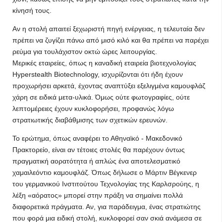
κίνησή τους.
Αν η στολή απαιτεί ξεχωριστή πηγή ενέργειας, η τελευταία δεν
πρέπει να ζυγίζει πάνω από μισό κιλό και θα πρέπει να παρέχει
ρεύμα για τουλάχιστον οκτώ ώρες λειτουργίας.
Μερικές εταιρείες, όπως η καναδική εταιρεία βιοτεχνολογίας
Hyperstealth Biotechnology, ισχυρίζονται ότι ήδη έχουν
προχωρήσει αρκετά, έχοντας αναπτύξει εξελιγμένα καμουφλάζ
χάρη σε ειδικά μετα-υλικά. Όμως ούτε φωτογραφίες, ούτε
λεπτομέρειες έχουν κυκλοφορήσει, προφανώς λόγω
στρατιωτικής διαβάθμισης των σχετικών ερευνών.
Το ερώτημα, όπως αναφέρει το Αθηναϊκό - Μακεδονικό
Πρακτορείο, είναι αν τέτοιες στολές θα παρέχουν όντως
πραγματική αορατότητα ή απλώς ένα αποτελεσματικό
χαμαιλεόντιο καμουφλάζ. Όπως δήλωσε ο Μάρτιν Βέγκενερ
του γερμανικού Ινστιτούτου Τεχνολογίας της Καρλσρούης, η
λέξη «αόρατος» μπορεί στην πράξη να σημαίνει πολλά
διαφορετικά πράγματα. Αν, για παράδειγμα, ένας στρατιώτης
που φορά μια ειδική στολή, κυκλοφορεί σαν σκιά ανάμεσα σε