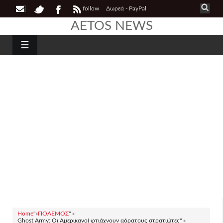
follow
Δωρεά - PayPal
AETOS NEWS
☰
Home
"»
ΠΟΛΕΜΟΣ
" »
Ghost Army: Οι Αμερικανοί φτιάχνουν αόρατους στρατιώτες" »