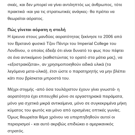
σκιές, και δεν μπορεί να γίνει αντιληπτός ως άνθρωπος, τότε
πρακτικά -και για τις στρατιωτικές ανάγκες- θα πρέπει να
θεωρείται αόρατος.
Πώς γίνεται αόρατη η στολή
Η έρευνα στους μανδύες αορατότητας ξεκίνησε το 2006 από
τον Βρετανό φυσικό Τζον Πέντρι του Imperial College του
Λονδίνου, ο οποίος έδειξε ότι είναι δυνατό το φως που πέφτει
σε ένα αντικείμενο (καθιστώντας το ορατό στα μάτια μας), να
«εξοστρακίζεται», αν χρησιμοποιηθούν ειδικά υλικά (τα
λεγόμενα μετα-υλικά), έτσι ώστε ο παρατηρητής να μην βλέπει
κάτι που βρίσκεται μπροστά του.
Μέχρι στιγμής -από όσα τουλάχιστον έχουν γίνει γνωστά- η
αορατότητα έχει επιτευχθεί μόνο σε εργαστηριακά πειράματα,
μόνο για σχετικά μικρά αντικείμενα, μόνο σε συγκεκριμένα μήκη
κύματος του φωτός και μόνο από ορισμένες οπτικές γωνίες.
Όμως θεωρείται θέμα χρόνου να υπερπηδηθούν αυτοί οι
περιορισμοί - και αυτό ακριβώς επιδιώκει ο αμερικανικός
στρατός.