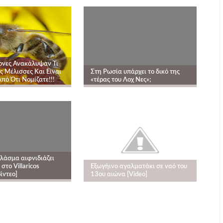
ονες Ανακάλυψαν Τι
ς Μέλισσες Και Είναι
Στη Ρωσία υπάρχει το δικό της
πό Ότι Νομίζατε!!!
«τέρας του Λοχ Νες»;
λάσμα αιφνιδιάζει
στο Villaricos
Εξωγήινο αγαλματάκι σε ναό του
ίντεο]
13ου αιώνα [Video]