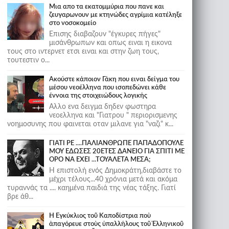
Μια απο τα εκατομμύρια που πανε και
ζευγαρωνουν με κτηνώδες αγρίμια κατέληξε
στο νοσοκομείο
Επισης διαβαζουν "έγκυρες πήγες"
μισάνθρωπων και οπως ειναι η εικονα
τους στο ιντερνετ ετσι ειναι και στην ζωη τους,
τουτεστιν ο...
Ακούστε κάποιον Γάκη που ειναι δείγμα του
μέσου νεοέλληνα που ισοπεδώνει κάθε
έννοια της στοιχειώδους λογικής
Αλλο ενα δειγμα δηδεν φωστηρα
νεοελληνα και "Γιατρου " περιορισμενης
νοημοσυνης που φαινεται οταν μιλανε για "ναζι" κ...
ΓΙΑΤΙ ΡΕ ....ΠΑΛΙΑΝΘΡΩΠΕ ΠΑΠΑΔΟΠΟΥΛΕ
ΜΟΥ ΕΔΩΣΕΣ 20ΕΤΕΣ ΔΑΝΕΙΟ ΓΙΑ ΣΠΙΤΙ ΜΕ
ΟΡΟ ΝΑ ΕΧΕΙ ...ΤΟΥΑΛΕΤΑ ΜΕΣΑ;
Η επιστολή ενός Δημοκράτη,διαβάστε το
μέχρι τέλους...40 χρόνια μετά και ακόμα
τυραννάς τα .... καημένα παιδιά της νέας τάξης. Γιατί
βρε άθ...
Ἡ Ἐγκύκλιος τοῦ Καποδίστρια ποὺ
ἀπαγόρευε στοὺς ὑπαλλήλους τοῦ Ἑλληνικοῦ