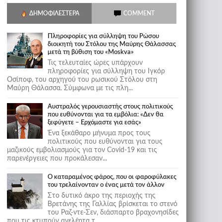
ΔΗΜΟΦΙΛΈΣΤΕΡΑ
COMMENT
Πληροφορίες για σύλληψη του Ρώσου
διοικητή του Στόλου της Mαύρης Θάλασσας
μετά τη βύθιση του «Moskva»
Τις τελευταίες ώρες υπάρχουν
πληροφορίες για σύλληψη του Ιγκόρ
Οσίποφ, του αρχηγού του ρωσικού Στόλου στη
Μαύρη Θάλασσα. Σύμφωνα με τις πλη...
Αυστραλός γερουσιαστής στους πολιτικούς
που ευθύνονται για τα εμβόλια: «Δεν θα
ξεφύγετε – Ερχόμαστε για εσάς»
Ένα ξεκάθαρο μήνυμα προς τους
πολιτικούς που ευθύνονται για τους
μαζικούς εμβολιασμούς για τον Covid-19 και τις
παρενέργειες που προκάλεσαν...
Ο καταραμένος φάρος, που οι φαροφύλακες
του τρελαίνονταν ο ένας μετά τον άλλον
Στο δυτικό άκρο της περιοχής της
Βρετάνης της Γαλλίας βρίσκεται το στενό
του Ραζ-ντε-Σεν, διάσπαρτο βραχονησίδες
που τις κτυπούν ανελέητα τ...