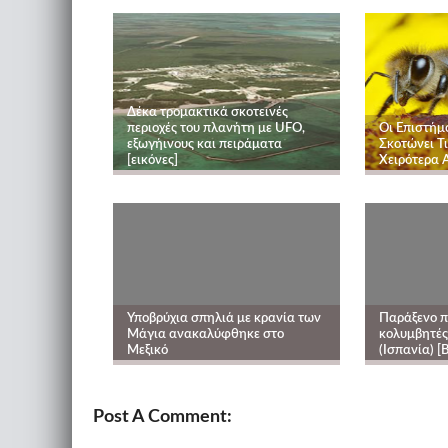
Δέκα τρομακτικά σκοτεινές
περιοχές του πλανήτη με UFO,
Οι Επιστήμ
εξωγήινους και πειράματα
Σκοτώνει Τι
[εικόνες]
Χειρότερα Α
Υποβρύχια σπηλιά με κρανία των
Παράξενο π
Μάγια ανακαλύφθηκε στο
κολυμβητές 
Μεξικό
(Ισπανία) [Β
Post A Comment: