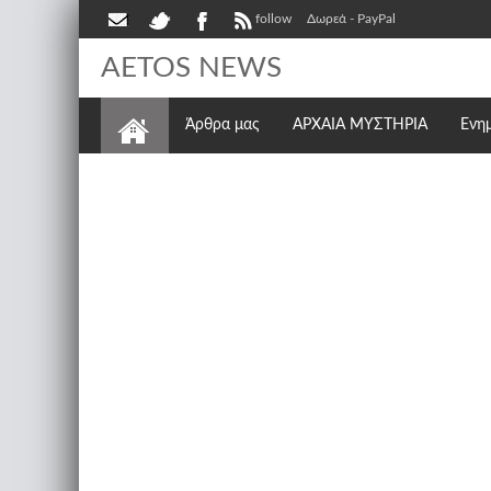
follow
Δωρεά - PayPal
AETOS NEWS
Άρθρα μας
ΑΡΧΑΙΑ ΜΥΣΤΗΡΙΑ
Ενη