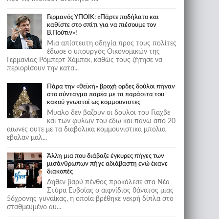
Γερμανός ΥΠΟΙΚ: «Πάρτε ποδήλατο και
καθίστε στο σπίτι για να πιέσουμε τον
Β.Πούτιν»!
Μια απίστευτη οδηγία προς τους πολίτες
έδωσε ο υπουργός Οικονομικών της
Γερμανίας Ρόμπερτ Χάμπεκ, καθώς τους ζήτησε να
περιορίσουν την κατα...
Πάρα την «θεϊκή» βροχή ορδες δούλοι πήγαν
στο σύνταγμα παρέα με τα παράσιτα του
κακού γνωστοί ως κομμουνιστες
Μυαλο δεν βαζουν οι δουλοι του Γιαχβε
και των φυλων του εδω και πανω απο 20
αιωνες ουτε με τα διαβολικα κομμουνιστικα μπολια
εβαλαν μαλ...
Άλλη μια που διάβαζε έγκυρες πήγες των
μισάνθρωπων πήγε αδιάβαστη ενώ έκανε
διακοπές
Δηθεν βαρύ πένθος προκάλεσε στα Νέα
Στύρα Ευβοίας ο αιφνίδιος θάνατος μιας
56χρονης γυναίκας, η οποία βρέθηκε νεκρή δίπλα στο
σταθμευμένο αυ...