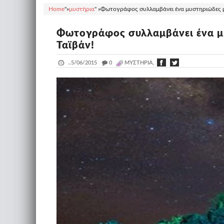
Home
"»
μυστήρια
" »
Φωτογράφος συλλαμβάνει ένα μυστηριώδες μ
Φωτογράφος συλλαμβάνει ένα μ
Ταϊβάν!
..
5/06/2015
_
0
ΜΥΣΤΉΡΙΑ,