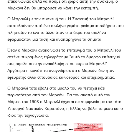
επικοινωνίας απλά να πούμε ότι χωρίς αυτή την συσκευή, ο
Μαρκόνι δεν θα μπορούσε να κάνει την εκπομπή.
Ο Μπρανλί με την συσκευή του. Η Συσκευή του Μπρανλί
αποτελούνταν από ένα σωλήνα γεμάτο ρινίσματα σιδήρου που
πλησίαζαν το ένα το άλλο όταν στα άκρα του σωλήνα
εφαρμοζόταν μια τάση και αναπαρήγαγε τα σήματα
Όταν ο Μαρκόνι ανακοίνωσε το επίτευγμά του ο Μπρανλί του
στέλνει πικραμένος τηλεγράφημα "αυτό το όμορφο επίτευγμά
σας οφείλεται στην ανακάλυψη στου κύριου Μπρανλί".
Αργότερα η κοινότητα αναγνώρισε ότι ο Μαρκόνι δεν ήταν
εφευρέτης αλλά σπουδαίος καινοτόμος και επιχειρηματίας.
Ο Μπρανλί τότε έβαλε στο μυαλό του να πετύχει κάτι
περισσότερο από τον Μαρκόνι. Για τον σκοπό αυτό τον
Μάρτιο του 1903 ο Μπρανλί έρχεται σε συμφωνία με τον τότε
Υπουργό Ναυτικών Καραπάνο, η Ελλάς να βάλει τα μέσα και ο
ίδιος την τεχνογνωσία.