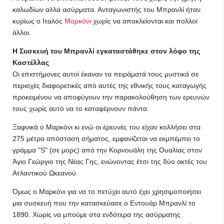
καλωδίων αλλά ασύρματα. Ανταγωνιστής του Μπρανλί ήταν
κυρίως ο Ιταλός
Μαρκόνι
χωρίς να αποκλείονται και πολλοί
άλλοι.
Η Συσκευή του Μπρανλί εγκαταστάθηκε στον λόφο της
Καστέλλας
Οι επιστήμονες αυτοί έκαναν τα πειράματά τους μυστικά σε
περιοχές διαφορετικές από αυτές της εθνικής τους καταγωγής
προκειμένου να αποφύγουν την παρακολούθηση των ερευνών
τους χωρίς αυτό να το καταφέρνουν πάντα.
Ξαφνικά ο Μαρκόνι κι ενώ οι έρευνές του είχαν κολλήσει στα
275 μέτρα απόσταση σήματος, εμφανίζεται να εκμπέμπει το
γράμμα "S" (σε μορς) από την Κορνουάλη της Ουαλίας στον
Άγιο Γεώργιο της Νέας Γης, ενώνοντας έτσι της δύο ακτές του
Ατλαντικού Ωκεανού.
Όμως ο Μαρκόνι για να το πετύχει αυτό έχει χρησιμοποιήσει
μια συσκευή που την κατασκεύασε ο Εντουάρ Μπρανλί το
1890. Χωρίς να μπούμε στα ενδότερα της ασύρματης