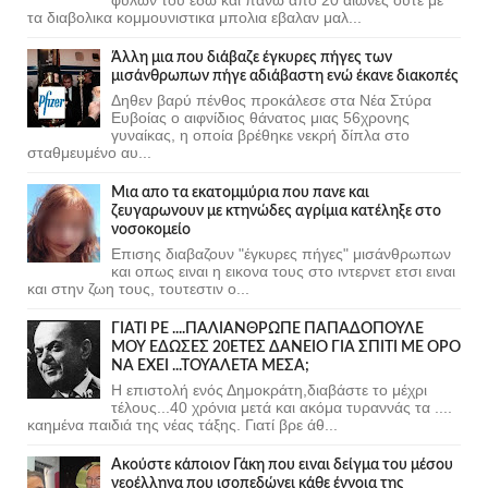
τα διαβολικα κομμουνιστικα μπολια εβαλαν μαλ...
Άλλη μια που διάβαζε έγκυρες πήγες των
μισάνθρωπων πήγε αδιάβαστη ενώ έκανε διακοπές
Δηθεν βαρύ πένθος προκάλεσε στα Νέα Στύρα
Ευβοίας ο αιφνίδιος θάνατος μιας 56χρονης
γυναίκας, η οποία βρέθηκε νεκρή δίπλα στο
σταθμευμένο αυ...
Μια απο τα εκατομμύρια που πανε και
ζευγαρωνουν με κτηνώδες αγρίμια κατέληξε στο
νοσοκομείο
Επισης διαβαζουν "έγκυρες πήγες" μισάνθρωπων
και οπως ειναι η εικονα τους στο ιντερνετ ετσι ειναι
και στην ζωη τους, τουτεστιν ο...
ΓΙΑΤΙ ΡΕ ....ΠΑΛΙΑΝΘΡΩΠΕ ΠΑΠΑΔΟΠΟΥΛΕ
ΜΟΥ ΕΔΩΣΕΣ 20ΕΤΕΣ ΔΑΝΕΙΟ ΓΙΑ ΣΠΙΤΙ ΜΕ ΟΡΟ
ΝΑ ΕΧΕΙ ...ΤΟΥΑΛΕΤΑ ΜΕΣΑ;
Η επιστολή ενός Δημοκράτη,διαβάστε το μέχρι
τέλους...40 χρόνια μετά και ακόμα τυραννάς τα ....
καημένα παιδιά της νέας τάξης. Γιατί βρε άθ...
Ακούστε κάποιον Γάκη που ειναι δείγμα του μέσου
νεοέλληνα που ισοπεδώνει κάθε έννοια της