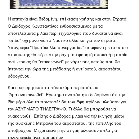
Η επιτυχία είναι δεδομένη, επέκταση χρήσης και στον Στρατό:
Ο Διάδοχος Κωνσταντίνος ενθουσιασμένος με τα
αποτελέσματα μιλάει περί τεχνολογίας που δύναται να είναι
"όπλο" όχι μόνο για το Ναυτικό αλλά και για τον στρατό.
Υπογράφει "Πρωτόκολλο συνεργασίας" σύμφωνα με το οποίο
στρατιώτης θα φέρει στην ράχη του φορητή συσκευή η οποία
αντί κεραίας θα "επικοινωνεί" με χάρτινους αετούς που θα
ίπτανται την ώρα της μετάδοσης ή αντί αετού, αεροστάτου
υδρογόνου.
Και η εφευρητικότητα πάει ακόμα περισσότερο:
"Άμα ανακοινωθεί". Ερώτημα αναπάντητο δεδομένου ότι την
ίδια μέρα όλα τα πρωτοσέλιδα των Εφημερίδων μιλούσαν για
τον ΑΣΥΡΜΑΤΟ ΤΗΛΕΓΡΑΦΟ. Τι άλλο θα μπορούσε να
ανακοινωθεί; Επίσης ο Διάδοχος μιλάει για τηλεκίνηση μέσω
της συσκευής Μπρανλί του αερόστατου, της τοπίλλης του
υποβρυχίου. Μέχρι εκείνη την στιγμή μιλούσαν απλά για
τηλεγραφεία άνευ συρμάτων.