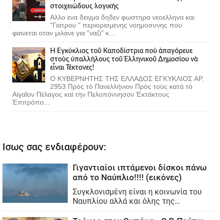
στοιχειώδους λογικής
Αλλο ενα δειγμα δηδεν φωστηρα νεοελληνα και
"Γιατρου " περιορισμενης νοημοσυνης που
φαινεται οταν μιλανε για "ναζι" κ...
Ἡ Ἐγκύκλιος τοῦ Καποδίστρια ποὺ ἀπαγόρευε
στοὺς ὑπαλλήλους τοῦ Ἑλληνικοῦ Δημοσίου νὰ
εἶναι Τέκτονες!
Ο ΚΥΒΕΡΝΗΤΗΣ ΤΗΣ ΕΛΛΑΔΟΣ ΕΓΚΥΚΛΙΟΣ ΑΡ.
2953 Πρὸς τὸ Πανελλήνιον Πρὸς τοὺς κατὰ τὸ
Αἰγαῖον Πέλαγος καὶ τὴν Πελοπόννησον Ἐκτάκτους
Ἐπιτρόπο...