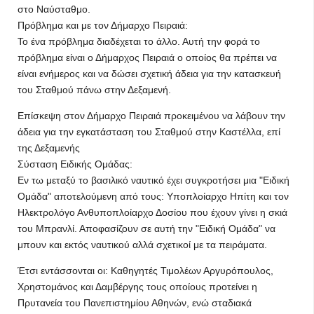
στο Ναύσταθμο.
Πρόβλημα και με τον Δήμαρχο Πειραιά:
Το ένα πρόβλημα διαδέχεται το άλλο. Αυτή την φορά το
πρόβλημα είναι ο Δήμαρχος Πειραιά ο οποίος θα πρέπει να
είναι ενήμερος και να δώσει σχετική άδεια για την κατασκευή
του Σταθμού πάνω στην Δεξαμενή.
Επίσκεψη στον Δήμαρχο Πειραιά προκειμένου να λάβουν την
άδεια για την εγκατάσταση του Σταθμού στην Καστέλλα, επί
της Δεξαμενής
Σύσταση Ειδικής Ομάδας:
Εν τω μεταξύ το βασιλικό ναυτικό έχει συγκροτήσει μια "Ειδική
Ομάδα" αποτελούμενη από τους: Υποπλοίαρχο Ηπίτη και τον
Ηλεκτρολόγο Ανθυποπλοίαρχο Δοσίου που έχουν γίνει η σκιά
του Μπρανλί. Αποφασίζουν σε αυτή την "Ειδική Ομάδα" να
μπουν και εκτός ναυτικού αλλά σχετικοί με τα πειράματα.
Έτσι εντάσσονται οι: Καθηγητές Τιμολέων Αργυρόπουλος,
Χρηστομάνος και Δαμβέργης τους οποίους προτείνει η
Πρυτανεία του Πανεπιστημίου Αθηνών, ενώ σταδιακά