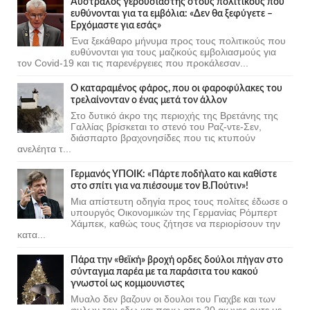
Αυστραλός γερουσιαστής στους πολιτικούς που
ευθύνονται για τα εμβόλια: «Δεν θα ξεφύγετε –
Ερχόμαστε για εσάς»
Ένα ξεκάθαρο μήνυμα προς τους πολιτικούς που
ευθύνονται για τους μαζικούς εμβολιασμούς για
τον Covid-19 και τις παρενέργειες που προκάλεσαν...
Ο καταραμένος φάρος, που οι φαροφύλακες του
τρελαίνονταν ο ένας μετά τον άλλον
Στο δυτικό άκρο της περιοχής της Βρετάνης της
Γαλλίας βρίσκεται το στενό του Ραζ-ντε-Σεν,
διάσπαρτο βραχονησίδες που τις κτυπούν
ανελέητα τ...
Γερμανός ΥΠΟΙΚ: «Πάρτε ποδήλατο και καθίστε
στο σπίτι για να πιέσουμε τον Β.Πούτιν»!
Μια απίστευτη οδηγία προς τους πολίτες έδωσε ο
υπουργός Οικονομικών της Γερμανίας Ρόμπερτ
Χάμπεκ, καθώς τους ζήτησε να περιορίσουν την
κατα...
Πάρα την «θεϊκή» βροχή ορδες δούλοι πήγαν στο
σύνταγμα παρέα με τα παράσιτα του κακού
γνωστοί ως κομμουνιστες
Μυαλο δεν βαζουν οι δουλοι του Γιαχβε και των
φυλων του εδω και πανω απο 20 αιωνες ουτε με