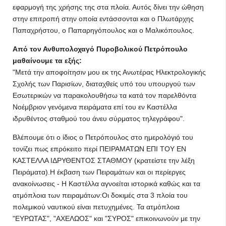
εφαρμογή της χρήσης της στα πλοία. Αυτός δίνει την ώθηση
στην επιτροπή στην οποία εντάσσονται και ο Πλωτάρχης
Παπαχρήστου, ο Παπαρηγόπουλος και ο Μαλικόπουλος.
Από τον Ανθυπολοχαγό Πυροβολικού Πετρόπουλο
μαθαίνουμε τα εξής:
"Μετά την αποφοίτησιν μου εκ της Ανωτέρας Ηλεκτρολογικής
Σχολής των Παρισίων, διαταχθείς υπό του υπουργού των
Εσωτερικών να παρακολουθήσω τα κατά τον παρελθόντα
Νοέμβριον γενόμενα πειράματα επί του εν Καστέλλα
ιδρυθέντος σταθμού του άνευ σύρματος τηλεγράφου".
Βλέπουμε ότι ο ίδιος ο Πετρόπουλος στο ημερολόγιό του
τονίζει πως επρόκειτο περί ΠΕΙΡΑΜΑΤΩΝ ΕΠΙ ΤΟΥ ΕΝ
ΚΑΣΤΕΛΛΑ ΙΔΡΥΘΕΝΤΟΣ ΣΤΑΘΜΟΥ (κρατείστε την λέξη
Πειράματα).Η έκβαση των Πειραμάτων και οι περίεργες
ανακοίνωσεις - Η Καστέλλα αγνοείται ιστορικά καθώς και τα
ατμόπλοια των πειραμάτων:Οι δοκιμές στα 3 πλοία του
πολεμικού ναυτικού είναι πετυχημένες. Τα ατμόπλοια
"ΕΥΡΩΤΑΣ", "ΑΧΕΛΩΟΣ" και "ΣΥΡΟΣ" επικοινωνούν με την