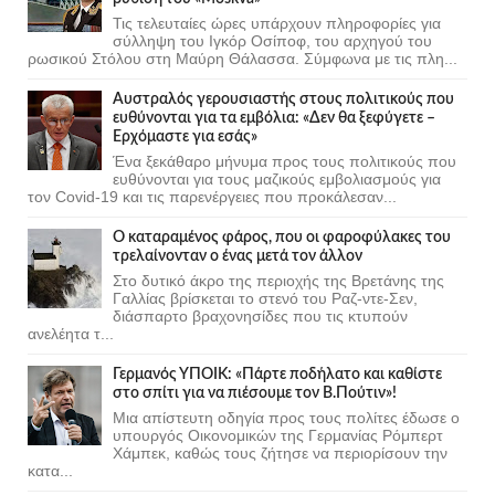
Τις τελευταίες ώρες υπάρχουν πληροφορίες για
σύλληψη του Ιγκόρ Οσίποφ, του αρχηγού του
ρωσικού Στόλου στη Μαύρη Θάλασσα. Σύμφωνα με τις πλη...
Αυστραλός γερουσιαστής στους πολιτικούς που
ευθύνονται για τα εμβόλια: «Δεν θα ξεφύγετε –
Ερχόμαστε για εσάς»
Ένα ξεκάθαρο μήνυμα προς τους πολιτικούς που
ευθύνονται για τους μαζικούς εμβολιασμούς για
τον Covid-19 και τις παρενέργειες που προκάλεσαν...
Ο καταραμένος φάρος, που οι φαροφύλακες του
τρελαίνονταν ο ένας μετά τον άλλον
Στο δυτικό άκρο της περιοχής της Βρετάνης της
Γαλλίας βρίσκεται το στενό του Ραζ-ντε-Σεν,
διάσπαρτο βραχονησίδες που τις κτυπούν
ανελέητα τ...
Γερμανός ΥΠΟΙΚ: «Πάρτε ποδήλατο και καθίστε
στο σπίτι για να πιέσουμε τον Β.Πούτιν»!
Μια απίστευτη οδηγία προς τους πολίτες έδωσε ο
υπουργός Οικονομικών της Γερμανίας Ρόμπερτ
Χάμπεκ, καθώς τους ζήτησε να περιορίσουν την
κατα...