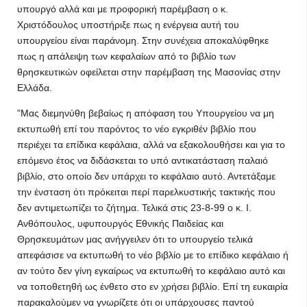
υπουργό αλλά και με προφορική παρέμβαση ο κ.
Χριστόδουλος υποστήριξε πως η ενέργεια αυτή του
υπουργείου είναι παράνομη. Στην συνέχεια αποκαλύφθηκε
πως η απάλειψη των κεφαλαίων από το βιβλίο των
θρησκευτικών οφείλεται στην παρέμβαση της Μασονίας στην
Ελλάδα.
"Μας διεμηνύθη βεβαίως η απόφαση του Υπουργείου να μη
εκτυπωθή επί του παρόντος το νέο εγκριθέν βιβλίο που
περιέχει τα επίδικα κεφάλαια, αλλά να εξακολουθήσει και για το
επόμενο έτος να διδάσκεται το υπό αντικατάσταση παλαιό
βιβλίο, στο οποίο δεν υπάρχει το κεφάλαιο αυτό. Αντετάξαμε
την ένσταση ότι πρόκειται περί παρελκυστικής τακτικής που
δεν αντιμετωπίζει το ζήτημα. Τελικά στις 23-8-99 ο κ. Ι.
Ανθόπουλος, υφυπουργός Εθνικής Παιδείας και
Θρησκευμάτων μας ανήγγειλεν ότι το υπουργείο τελικά
απεφάσισε να εκτυπωθή το νέο βιβλίο με το επίδικο κεφάλαιο ή
αν τούτο δεν γίνη εγκαίρως να εκτυπωθή το κεφάλαιο αυτό και
να τοποθετηθή ως ένθετο στο εν χρήσει βιβλίο. Επί τη ευκαιρία
παρακαλούμεν να γνωρίζετε ότι οι υπάρχουσες παντού