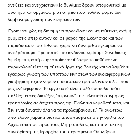
αντίθεες και αντιχριστιανικές δυνάμεις δρουν υπομονετικά με
σύστημα και οργάνωση, σε σημείο που πολλές φορές δεν
λαμβάνομε γνώση των κινήσεων των.
Έχουν ατυχώς τη δύναμη να προωθούν και νομοθετικές ακόμη
ρυθμίσεις υπέρ αυτών και σε βάρος της Εκκλησίας και των
παραδόσεων του Έθνους χωρίς να δυνάμεθα εγκαίρως να
αντιδράσουμε. Προ αυτού του κινδύνου ωρίσαμε Συνοδικώς
διμελή επιτροπή στην οποίαν αναθέσαμε το καθήκον να
παρακολουθεί το νομοθετικό έργο της Βουλής και να λαμβάνει
εγκαίρως γνώση των υπόπτων κινήσεων των ενδιαφερομένων
για ψήφιση τυχόν νόμων ή διατάξεων τροπολογιών κ.λ.π που
μας ενδιαφέρουν. Το έργο αυτό είναι πολύ δύσκολο, διότι
πολλές τέτοιες διατάξεις "περνούν" την τελευταία στιγμή ως
τροπολογίες σε άσχετα προς την Εκκλησία νομοθετήματα, και
δεν είναι δυνατόν όλα να τα προλαμβάνουμε." Τα ανωτέρω
αποτελούν χαρακτηριστικό απόσπασμα από την ομιλία του
Αρχιεπισκόπου προς τους Μητροπολίτες κατά την τακτική
συνεδρίαση της Ιεραρχίας του περασμένου Οκτωβρίου.