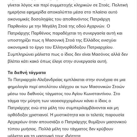
γίνεται λόγος και περί συμμετοχής κληρικών σε Στοές. Πολιτική
ημερήσια εφημερίδα αποκαλύπτει μέσα στο πλαίσιο αυτό
οικονομικές δοσοληψίες του αποθανόντος Πατριάρχη
Παρθενίου με την Μεγάλη Στοά της οδού Αχαρνών. Ο
Πατριάρχης Παρθένιος παραδέχεται τη συνεργασία αυτή και
υποστηρίζει πως η Μασονική Στοά της Ελλάδος ενισχύει
οικονομικά το έργο του Ελληνορθόδοξου Πατριαρχείου.
Συμπληρώνει μάλιστα πως ο ίδιος δεν είναι Μασόνος αλλά δεν
βλέπει κάτι κακό όπως έλεγε στην συνεργασία αυτή.
Τα διεθνή τάγματα
Το Πατριαρχείο Αλεξανδρείας εμπλέκεται στην συνέχεια σε μια
φημολογία περί απολύτου ελέγχου εκ των Μασονικών Στοών
μέσω του διεθνούς τάγματος του Αγίου Κωνσταντίνου. Στο
τάγμα την μύηση των νεοεισερχομένων κάνει ο ίδιος ο
Πατριάρχης ενώ στα μέλη του συμπεριλαμβάνονται και μη
ορθόδοξοι χριστιανοί. Η μυστικότητα και οι τελετές παρουσία
Αρχιερέων όταν απουσιάζει ο Πατριάρχης θυμίζουν μασονικού
τύπου μυήσεις. Πολλά μέλη του τάγματος δεν κρύβουν
μάλιστα και τη μασονική τους ιδιότητα.