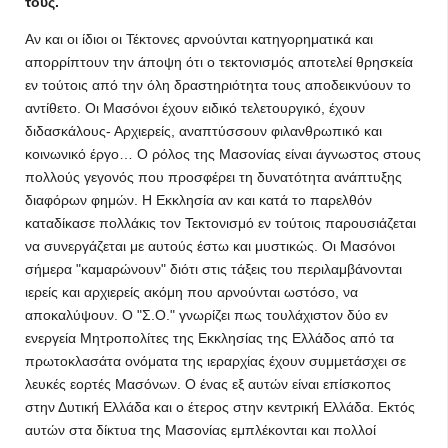
τους.
Αν και οι ίδιοι οι Τέκτονες αρνούνται κατηγορηματικά και
απορρίπτουν την άποψη ότι ο τεκτονισμός αποτελεί θρησκεία
εν τούτοις από την όλη δραστηριότητα τους αποδεικνύουν το
αντίθετο. Οι Μασόνοι έχουν ειδικό τελετουργικό, έχουν
διδασκάλους- Αρχιερείς, αναπτύσσουν φιλανθρωπικό και
κοινωνικό έργο… Ο ρόλος της Μασονίας είναι άγνωστος στους
πολλούς γεγονός που προσφέρει τη δυνατότητα ανάπτυξης
διαφόρων φημών. Η Εκκλησία αν και κατά το παρελθόν
καταδίκασε πολλάκις τον Τεκτονισμό εν τούτοις παρουσιάζεται
να συνεργάζεται με αυτούς έστω και μυστικώς. Οι Μασόνοι
σήμερα "καμαρώνουν" διότι στις τάξεις του περιλαμβάνονται
ιερείς και αρχιερείς ακόμη που αρνούνται ωστόσο, να
αποκαλύψουν. Ο "Σ.Ο." γνωρίζει πως τουλάχιστον δύο εν
ενεργεία Μητροπολίτες της Εκκλησίας της Ελλάδος από τα
πρωτοκλασάτα ονόματα της ιεραρχίας έχουν συμμετάσχει σε
λευκές εορτές Μασόνων. Ο ένας εξ αυτών είναι επίσκοπος
στην Δυτική Ελλάδα και ο έτερος στην κεντρική Ελλάδα. Εκτός
αυτών στα δίκτυα της Μασονίας εμπλέκονται και πολλοί