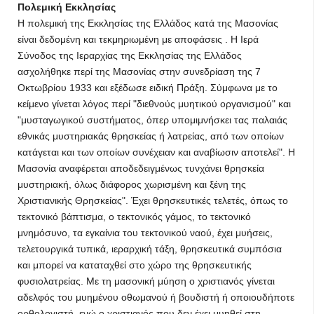
Πολεμική Εκκλησίας
Η πολεμική της Εκκλησίας της Ελλάδος κατά της Μασονίας
είναι δεδομένη και τεκμηριωμένη με αποφάσεις . Η Ιερά
Σύνοδος της Ιεραρχίας της Εκκλησίας της Ελλάδος
ασχολήθηκε περί της Μασονίας στην συνεδρίαση της 7
Οκτωβρίου 1933 και εξέδωσε ειδική Πράξη. Σύμφωνα με το
κείμενο γίνεται λόγος περί "διεθνούς μυητικού οργανισμού" και
"μυσταγωγικού συστήματος, όπερ υπομιμνήσκει τας παλαιάς
εθνικάς μυστηριακάς θρησκείας ή λατρείας, από των οποίων
κατάγεται και των οποίων συνέχειαν και αναβίωσιν αποτελεί". Η
Μασονία αναφέρεται αποδεδειγμένως τυνχάνει θρησκεία
μυστηριακή, όλως διάφορος χωρισμένη και ξένη της
Χριστιανικής Θρησκείας". Έχει θρησκευτικές τελετές, όπως το
τεκτονικό βάπτισμα, ο τεκτονικός γάμος, το τεκτονικό
μνημόσυνο, τα εγκαίνια του τεκτονικού ναού, έχει μυήσεις,
τελετουργικά τυπικά, ιεραρχική τάξη, θρησκευτικά συμπόσια
και μπορεί να καταταχθεί στο χώρο της θρησκευτικής
φυσιολατρείας. Με τη μασονική μύηση ο χριστιανός γίνεται
αδελφός του μυημένου οθωμανού ή βουδιστή ή οποιουδήποτε
ορθολογιστή, ενώ ο χριστιανός που δεν έχει μυηθεί στη