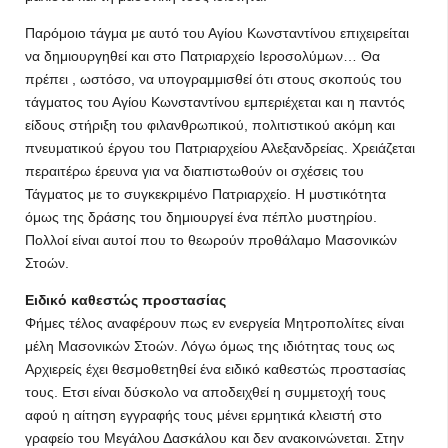
Παρόμοιο τάγμα με αυτό του Αγίου Κωνσταντίνου επιχειρείται
να δημιουργηθεί και στο Πατριαρχείο Ιεροσολύμων… Θα
πρέπει , ωστόσο, να υπογραμμισθεί ότι στους σκοπούς του
τάγματος του Αγίου Κωνσταντίνου εμπεριέχεται και η παντός
είδους στήριξη του φιλανθρωπικού, πολιτιστικού ακόμη και
πνευματικού έργου του Πατριαρχείου Αλεξανδρείας. Χρειάζεται
περαιτέρω έρευνα για να διαπιστωθούν οι σχέσεις του
Τάγματος με το συγκεκριμένο Πατριαρχείο. Η μυστικότητα
όμως της δράσης του δημιουργεί ένα πέπλο μυστηρίου.
Πολλοί είναι αυτοί που το θεωρούν προθάλαμο Μασονικών
Στοών.
Ειδικό καθεστώς προστασίας
Φήμες τέλος αναφέρουν πως εν ενεργεία Μητροπολίτες είναι
μέλη Μασονικών Στοών. Λόγω όμως της ιδιότητας τους ως
Αρχιερείς έχει θεσμοθετηθεί ένα ειδικό καθεστώς προστασίας
τους. Ετσι είναι δύσκολο να αποδειχθεί η συμμετοχή τους
αφού η αίτηση εγγραφής τους μένει ερμητικά κλειστή στο
γραφείο του Μεγάλου Δασκάλου και δεν ανακοινώνεται. Στην