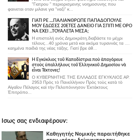
"Γιατρου " περιορισμενης νοημοσυνης που
φαινεται οταν μιλανε για "ναζι" κ...
ΓΙΑΤΙ ΡΕ ....ΠΑΛΙΑΝΘΡΩΠΕ ΠΑΠΑΔΟΠΟΥΛΕ
ΜΟΥ ΕΔΩΣΕΣ 20ΕΤΕΣ ΔΑΝΕΙΟ ΓΙΑ ΣΠΙΤΙ ΜΕ ΟΡΟ
ΝΑ ΕΧΕΙ ...ΤΟΥΑΛΕΤΑ ΜΕΣΑ;
Η επιστολή ενός Δημοκράτη,διαβάστε το μέχρι
τέλους...40 χρόνια μετά και ακόμα τυραννάς τα ....
καημένα παιδιά της νέας τάξης. Γιατί βρε άθ...
Ἡ Ἐγκύκλιος τοῦ Καποδίστρια ποὺ ἀπαγόρευε
στοὺς ὑπαλλήλους τοῦ Ἑλληνικοῦ Δημοσίου νὰ
εἶναι Τέκτονες!
Ο ΚΥΒΕΡΝΗΤΗΣ ΤΗΣ ΕΛΛΑΔΟΣ ΕΓΚΥΚΛΙΟΣ ΑΡ.
2953 Πρὸς τὸ Πανελλήνιον Πρὸς τοὺς κατὰ τὸ
Αἰγαῖον Πέλαγος καὶ τὴν Πελοπόννησον Ἐκτάκτους
Ἐπιτρόπο...