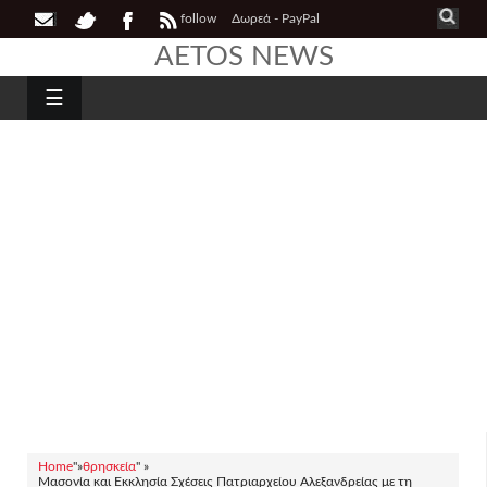
follow
Δωρεά - PayPal
AETOS NEWS
☰
Home
"»
θρησκεία
" »
Μασονία και Εκκλησία Σχέσεις Πατριαρχείου Αλεξανδρείας με τη