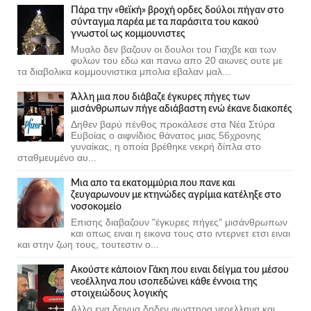
Πάρα την «θεϊκή» βροχή ορδες δούλοι πήγαν στο
σύνταγμα παρέα με τα παράσιτα του κακού
γνωστοί ως κομμουνιστες
Μυαλο δεν βαζουν οι δουλοι του Γιαχβε και των
φυλων του εδω και πανω απο 20 αιωνες ουτε με
τα διαβολικα κομμουνιστικα μπολια εβαλαν μαλ...
Άλλη μια που διάβαζε έγκυρες πήγες των
μισάνθρωπων πήγε αδιάβαστη ενώ έκανε διακοπές
Δηθεν βαρύ πένθος προκάλεσε στα Νέα Στύρα
Ευβοίας ο αιφνίδιος θάνατος μιας 56χρονης
γυναίκας, η οποία βρέθηκε νεκρή δίπλα στο
σταθμευμένο αυ...
Μια απο τα εκατομμύρια που πανε και
ζευγαρωνουν με κτηνώδες αγρίμια κατέληξε στο
νοσοκομείο
Επισης διαβαζουν "έγκυρες πήγες" μισάνθρωπων
και οπως ειναι η εικονα τους στο ιντερνετ ετσι ειναι
και στην ζωη τους, τουτεστιν ο...
Ακούστε κάποιον Γάκη που ειναι δείγμα του μέσου
νεοέλληνα που ισοπεδώνει κάθε έννοια της
στοιχειώδους λογικής
Αλλο ενα δειγμα δηδεν φωστηρα νεοελληνα και