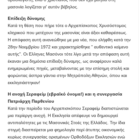
μασονία λογίζεται γι' αυτόν βέβηλος.
Επίδειξη δύναμης
Κατά τη θέση που πήρε τότε ο Αρχιεπίσκοπος Χρυσόστομος
κληρικού που μετέχουν της μασονίας είναι άξιοι καθαιρέσεως.
Η απόφαση αυτή ανανεώθηκε με μια νέα, που ελήφθη κατά την
28ην Νοεμβρίου 1972 και χαρακτηρίσθηκε " αυθεντικό κείμενο
αυτής". Οι Ελληνες Μασόνοι τότε λίγο μετά την απόφαση αυτή
έκαναν μια δημόσια επίδειξη δύναμης, ως αναφέρουν καλά
ενημερωμένες πηγές, μεταβαίνοντας με την επίσημη στολή και
φορώντας άσπρα γάντια στην Μητρόπολη Αθηνών, όπου και
εκκλησιάστηκαν!
Η ανοχή Σεραφείμ (εβραϊκό όνομα!) και η συνεργασία
Πατριάρχη Παρθενίου
Κατά την περίοδο του Αρχιεπισκόπου Σεραφείμ διαπιστώνεται
μια περίεργη ανοχή. Η Εκκλησία απέφευγε να δημιουργεί
αντιπαλότητες με τις Μασονικές Στοές της Ελλάδος. Την ίδια
στιγμή διασπείρεται μια φημολογία περί άτυπης οικονομικής
κυρίως συνεργασίας ορισμένων Ορθοδόξων Εκκλησιών ενώ