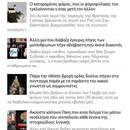
Ο καταραμένος φάρος, που οι φαροφύλακες του
τρελαίνονταν ο ένας μετά τον άλλον
Στο δυτικό άκρο της περιοχής της Βρετάνης της
Γαλλίας βρίσκεται το στενό του Ραζ-ντε-Σεν,
διάσπαρτο βραχονησίδες που τις κτυπούν
ανελέητα τ...
Άλλη μια που διάβαζε έγκυρες πήγες των
μισάνθρωπων πήγε αδιάβαστη ενώ έκανε διακοπές
Δηθεν βαρύ πένθος προκάλεσε στα Νέα Στύρα
Ευβοίας ο αιφνίδιος θάνατος μιας 56χρονης
γυναίκας, η οποία βρέθηκε νεκρή δίπλα στο
σταθμευμένο αυ...
Πάρα την «θεϊκή» βροχή ορδες δούλοι πήγαν στο
σύνταγμα παρέα με τα παράσιτα του κακού
γνωστοί ως κομμουνιστες
Μυαλο δεν βαζουν οι δουλοι του Γιαχβε και των
φυλων του εδω και πανω απο 20 αιωνες ουτε με
τα διαβολικα κομμουνιστικα μπολια εβαλαν μαλ...
Ακούστε κάποιον Γάκη που ειναι δείγμα του μέσου
νεοέλληνα που ισοπεδώνει κάθε έννοια της
στοιχειώδους λογικής
Αλλο ενα δειγμα δηδεν φωστηρα νεοελληνα και