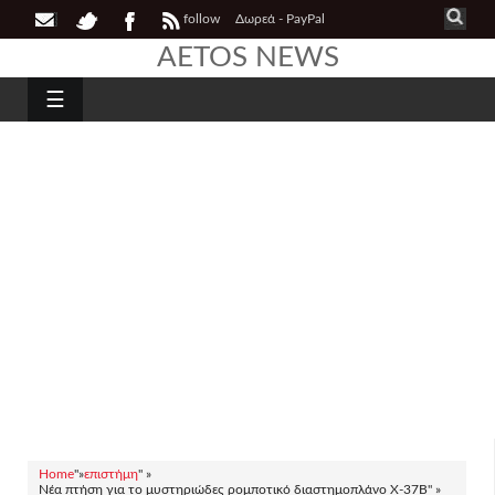
follow
Δωρεά - PayPal
AETOS NEWS
☰
Home
"»
επιστήμη
" »
Νέα πτήση για το μυστηριώδες ρομποτικό διαστημοπλάνο Χ-37Β" »