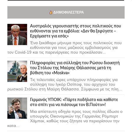
ΔΗΜΟΦΙΛΈΣΤΕΡΑ
Αυστραλός γερουσιαστής στους πολιτικούς που
ευθύνονται για τα εμβόλια: «Δεν θα ξεφύγετε –
Ερχόμαστε για εσάς»
Ένα ξεκάθαρο μήνυμα προς τους πολιτικούς που
ευθύνονται για τους μαζικούς εμβολιασμούς για
τον Covid-19 και τις παρενέργειες που προκάλεσαν...
Πληροφορίες για σύλληψη του Ρώσου διοικητή
του Στόλου της Mαύρης Θάλασσας μετά τη
βύθιση του «Moskva»
Τις τελευταίες ώρες υπάρχουν πληροφορίες για
σύλληψη του Ιγκόρ Οσίποφ, του αρχηγού του
ρωσικού Στόλου στη Μαύρη Θάλασσα. Σύμφωνα με τις πλη...
Γερμανός ΥΠΟΙΚ: «Πάρτε ποδήλατο και καθίστε
στο σπίτι για να πιέσουμε τον Β.Πούτιν»!
Μια απίστευτη οδηγία προς τους πολίτες έδωσε ο
υπουργός Οικονομικών της Γερμανίας Ρόμπερτ
Χάμπεκ, καθώς τους ζήτησε να περιορίσουν την
κατα...