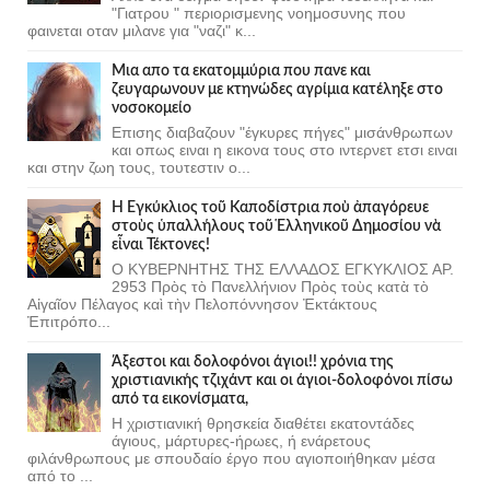
"Γιατρου " περιορισμενης νοημοσυνης που
φαινεται οταν μιλανε για "ναζι" κ...
Μια απο τα εκατομμύρια που πανε και
ζευγαρωνουν με κτηνώδες αγρίμια κατέληξε στο
νοσοκομείο
Επισης διαβαζουν "έγκυρες πήγες" μισάνθρωπων
και οπως ειναι η εικονα τους στο ιντερνετ ετσι ειναι
και στην ζωη τους, τουτεστιν ο...
Ἡ Ἐγκύκλιος τοῦ Καποδίστρια ποὺ ἀπαγόρευε
στοὺς ὑπαλλήλους τοῦ Ἑλληνικοῦ Δημοσίου νὰ
εἶναι Τέκτονες!
Ο ΚΥΒΕΡΝΗΤΗΣ ΤΗΣ ΕΛΛΑΔΟΣ ΕΓΚΥΚΛΙΟΣ ΑΡ.
2953 Πρὸς τὸ Πανελλήνιον Πρὸς τοὺς κατὰ τὸ
Αἰγαῖον Πέλαγος καὶ τὴν Πελοπόννησον Ἐκτάκτους
Ἐπιτρόπο...
Άξεστοι και δολοφόνοι άγιοι!! χρόνια της
χριστιανικής τζιχάντ και οι άγιοι-δολοφόνοι πίσω
από τα εικονίσματα,
Η χριστιανική θρησκεία διαθέτει εκατοντάδες
άγιους, μάρτυρες-ήρωες, ή ενάρετους
φιλάνθρωπους με σπουδαίο έργο που αγιοποιήθηκαν μέσα
από το ...