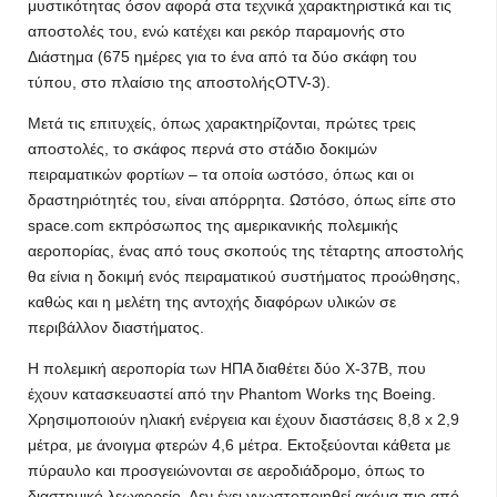
μυστικότητας όσον αφορά στα τεχνικά χαρακτηριστικά και τις
αποστολές του, ενώ κατέχει και ρεκόρ παραμονής στο
Διάστημα (675 ημέρες για το ένα από τα δύο σκάφη του
τύπου, στο πλαίσιο της αποστολήςOTV-3).
Μετά τις επιτυχείς, όπως χαρακτηρίζονται, πρώτες τρεις
αποστολές, το σκάφος περνά στο στάδιο δοκιμών
πειραματικών φορτίων – τα οποία ωστόσο, όπως και οι
δραστηριότητές του, είναι απόρρητα. Ωστόσο, όπως είπε στο
space.com εκπρόσωπος της αμερικανικής πολεμικής
αεροπορίας, ένας από τους σκοπούς της τέταρτης αποστολής
θα είνια η δοκιμή ενός πειραματικού συστήματος προώθησης,
καθώς και η μελέτη της αντοχής διαφόρων υλικών σε
περιβάλλον διαστήματος.
Η πολεμική αεροπορία των ΗΠΑ διαθέτει δύο X-37B, που
έχουν κατασκευαστεί από την Phantom Works της Boeing.
Χρησιμοποιούν ηλιακή ενέργεια και έχουν διαστάσεις 8,8 x 2,9
μέτρα, με άνοιγμα φτερών 4,6 μέτρα. Εκτοξεύονται κάθετα με
πύραυλο και προσγειώνονται σε αεροδιάδρομο, όπως το
διαστημικό λεωφορείο. Δεν έχει γνωστοποιηθεί ακόμα πιο από