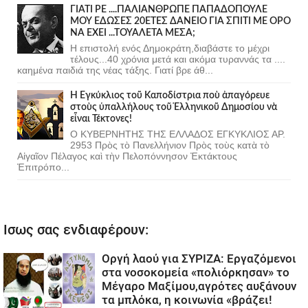
ΓΙΑΤΙ ΡΕ ....ΠΑΛΙΑΝΘΡΩΠΕ ΠΑΠΑΔΟΠΟΥΛΕ
ΜΟΥ ΕΔΩΣΕΣ 20ΕΤΕΣ ΔΑΝΕΙΟ ΓΙΑ ΣΠΙΤΙ ΜΕ ΟΡΟ
ΝΑ ΕΧΕΙ ...ΤΟΥΑΛΕΤΑ ΜΕΣΑ;
Η επιστολή ενός Δημοκράτη,διαβάστε το μέχρι
τέλους...40 χρόνια μετά και ακόμα τυραννάς τα ....
καημένα παιδιά της νέας τάξης. Γιατί βρε άθ...
Ἡ Ἐγκύκλιος τοῦ Καποδίστρια ποὺ ἀπαγόρευε
στοὺς ὑπαλλήλους τοῦ Ἑλληνικοῦ Δημοσίου νὰ
εἶναι Τέκτονες!
Ο ΚΥΒΕΡΝΗΤΗΣ ΤΗΣ ΕΛΛΑΔΟΣ ΕΓΚΥΚΛΙΟΣ ΑΡ.
2953 Πρὸς τὸ Πανελλήνιον Πρὸς τοὺς κατὰ τὸ
Αἰγαῖον Πέλαγος καὶ τὴν Πελοπόννησον Ἐκτάκτους
Ἐπιτρόπο...