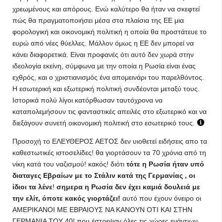
χρεωμένους και απόρους. Ενώ καλύτερο θα ήταν να σκεφτεί
πώς θα πραγματοποιήσει μέσα στα πλαίσια της ΕΕ μια
φορολογική και οικονομική πολιτική η οποία θα προστάτευε το
ευρώ από νέες θύελλες. Μάλλον όμως η ΕΕ δεν μπορεί να
κάνει διαφορετικά. Είναι προφανές ότι αυτό δεν χωρά στην
ιδεολογία εκείνη, σύμφωνα με την οποία η Ρωσία είναι ένας
εχθρός, και ο χριστιανισμός ένα απομεινάρι του παρελθόντος.
Η εσωτερική και εξωτερική πολιτική συνδέονται μεταξύ τους.
Ιστορικά πολύ λίγοι κατόρθωσαν ταυτόχρονα να
καταπολεμήσουν τις φανταστικές απειλές στο εξωτερικό και να
διεξάγουν συνετή οικονομική πολιτική στο εσωτερικό τους.
Προσοχή το
ΕΛΕΥΘΕΡΟΣ ΑΕΤΟΣ
δεν υιοθετεί ειδήσεις απο τα
καθεστωτικές ιστοσελίδες! θα γιορτάσουν τα 70 χρόνια από τη
νίκη κατά του ναζισμού! κακός! διότι
τότε η Ρωσία ήταν υπό
διαταγες Εβραίων με το Στάλιν κατά της Γερμανίας , οι
ίδιοι τα λένε
!
σημερα η Ρωσία δεν έχει καμιά δουλειά με
την ελίτ, όποτε κακός γιορτάζει!
αυτό που έχουν όνειρο οι
ΑΜΕΡΙΚΑΝΟΙ ΜΕ ΕΒΡΑΙΟΥΣ ΝΑ ΚΑΝΟΥΝ ΟΤΙ ΚΑΙ ΣΤΗΝ
ΓΕΡΜΑΝΙΑ ΤΟΥ 40! που έστρεψαν όλες τις χώρες ενάντιων,