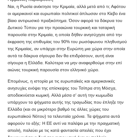
Ναι, η Ρωσία ανέκτησε την Κριμαία, αλλά μετά από τι; Αφότου
οι αμερικανοί και ευρωπαίοι πολιτικοί άπλωσαν στο Κίεβο ένα
βίαιο αντιρωσικό πραξικόπημα. Όσον αφορά τα δάκρυα του
Δυτικού Τύπου για την προαιώνια τουρκική και ταταρική
παρουσία στην Κριμαία, η οποία δήθεν ανησύχησε από την
έκφραση της επιθυμίας του 90% του ρωσόφωνου πληθυσμού
της Κριμαίας, αν υπάρχει στην Ευρώπη μια χώρα στην οποία
αυτά τα δάκρυα σίγουρα δεν θα επιδράσουν, αυτή είναι
σίγουρα η Ελλάδα. Καλύτερα να μην αναφερθούμε στην επί
αιώνες τουρκική παρουσία στον ελληνικό χώρο.
Επομένως, η ιστορία με τις ευρωπαϊκές και αμερικανικές
ανησυχίες ενόψει της επίσκεψης του Τσίπρα στη Μόσχα,
αποδεικνύεται κωμική. Αλλά μέσα σ' αυτή την κωμωδία
υπάρχουν τα ψήγματα αυτής της τραγωδίας που έπληξε την
Ελλάδα (και σε μικρότερο βαθμό τις άλλες χώρες του
ευρωπαϊκού Νότου) τα τελευταία χρόνια. Τα ψήγματα αυτά
αφορούν το εξής: Η ΕΕ αντί να παλέψει με την πραγματική
απειλή, παλεύει με τις κατά φαντασία απειλές που έχει