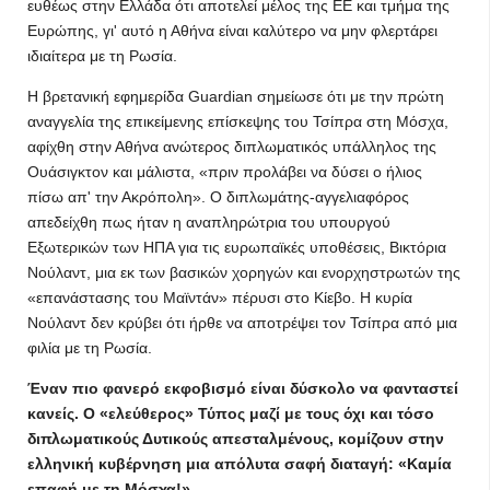
ευθέως στην Ελλάδα ότι αποτελεί μέλος της ΕΕ και τμήμα της
Ευρώπης, γι' αυτό η Αθήνα είναι καλύτερο να μην φλερτάρει
ιδιαίτερα με τη Ρωσία.
Η βρετανική εφημερίδα Guardian σημείωσε ότι με την πρώτη
αναγγελία της επικείμενης επίσκεψης του Τσίπρα στη Μόσχα,
αφίχθη στην Αθήνα ανώτερος διπλωματικός υπάλληλος της
Ουάσιγκτον και μάλιστα, «πριν προλάβει να δύσει ο ήλιος
πίσω απ' την Ακρόπολη». Ο διπλωμάτης-αγγελιαφόρος
απεδείχθη πως ήταν η αναπληρώτρια του υπουργού
Εξωτερικών των ΗΠΑ για τις ευρωπαϊκές υποθέσεις, Βικτόρια
Νούλαντ, μια εκ των βασικών χορηγών και ενορχηστρωτών της
«επανάστασης του Μαϊντάν» πέρυσι στο Κίεβο. Η κυρία
Νούλαντ δεν κρύβει ότι ήρθε να αποτρέψει τον Τσίπρα από μια
φιλία με τη Ρωσία.
Έναν πιο φανερό εκφοβισμό είναι δύσκολο να φανταστεί
κανείς. Ο «ελεύθερος» Τύπος μαζί με τους όχι και τόσο
διπλωματικούς Δυτικούς απεσταλμένους, κομίζουν στην
ελληνική κυβέρνηση μια απόλυτα σαφή διαταγή: «Καμία
επαφή με τη Μόσχα!».