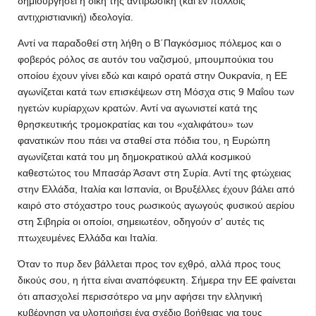
δημιουργήσει η δική της αντιρωσική (και εν πολλοίς
αντιχριστιανική) ιδεολογία.
Αντί να παραδοθεί στη λήθη ο Β΄Παγκόσμιος πόλεμος και ο
φοβερός ρόλος σε αυτόν του ναζισμού, μπουμπούκια του
οποίου έχουν γίνει εδώ και καιρό ορατά στην Ουκρανία, η ΕΕ
αγωνίζεται κατά των επισκέψεων στη Μόσχα στις 9 Μαΐου των
ηγετών κυρίαρχων κρατών. Αντί να αγωνιστεί κατά της
θρησκευτικής τρομοκρατίας και του «χαλιφάτου» των
φανατικών που πάει να σταθεί στα πόδια του, η Ευρώπη
αγωνίζεται κατά του μη δημοκρατικού αλλά κοσμικού
καθεστώτος του Μπασάρ Άσαντ στη Συρία. Αντί της φτώχειας
στην Ελλάδα, Ιταλία και Ισπανία, οι Βρυξέλλες έχουν βάλει από
καιρό στο στόχαστρο τους ρωσικούς αγωγούς φυσικού αερίου
στη Σιβηρία οι οποίοι, σημειωτέον, οδηγούν σ' αυτές τις
πτωχευμένες Ελλάδα και Ιταλία.
Όταν το πυρ δεν βάλλεται προς τον εχθρό, αλλά προς τους
δικούς σου, η ήττα είναι αναπόφευκτη. Σήμερα την ΕΕ φαίνεται
ότι απασχολεί περισσότερο να μην αφήσει την ελληνική
κυβέρνηση να υλοποιήσει ένα σχέδιο βοήθειας για τους