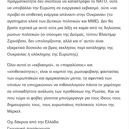
πραγματικότητα δεν σκοπεύει να καταστρέψει το ΝΑΤΟ, ούτε
να υποβάλλει την Ευρώπη σε ενεργειακό εκβιασμό, ούτε «να
προβεί σε επιθετική ενέργεια απέναντι στην Ουκρανία» (το
αγαπημένο κλισέ των Δυτικών πολιτικών και ΜΜΕ). Δεν θα
βρείτε σχετικά με αυτό ούτε μια λέξη σε καμία από τις δηλώσεις
ρώσων πολιτικών (οι σόουμεν της Δούμας, τύπου Βλαντίμιρ
Ζιρινόβσκι, δεν υπολογίζονται, αλλά και σ' αυτόν είναι
εξαιρετικά δύσκολο να βρεις εκκλήσεις περί κατάληψης της
Ουκρανίας ή ολόκληρης της Ευρώπης).
Όλοι αυτοί οι «εκβιασμοί», οι «παραλύσεις» και
«επιθετικότητες», είναι οι καρποί της ρωσοφοβικής φαντασίας
των ευρωπαϊκών και αμερικανικών μίντια, τα αφεντικά των
οποίων τα υποχρεώνουν να πιθανολογούν πάντα το χειρότερο
σε οποιαδήποτε ανάλυση των προθέσεων της Ρωσίας. Και να
που τώρα οι φοβίες γίνονται μπούμερανγκ για τους ίδιους τους
δημιουργούς τους, τους ευρωπαίους πολιτικούς τύπου της
Μέρκελ.
Οχι δάκρυα από την Ελλάδα
Γερμανική παράκρουση