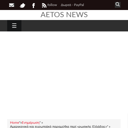
follow
Δωρεά - PayPal
AETOS NEWS
☰
Home
"»
Ενημέρωση
" »
Αμερικανικά και ευρωπαϊκά παραμύθια περί «ρωσικής Ελλάδας»" »