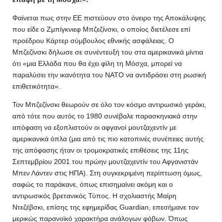
Φαίνεται πως στην ΕΕ πιστεύουν στο όνειρο της Αποκάλυψης
που είδε ο Ζμπίγκνιεφ Μπζεζίνσκι, ο οποίος διετέλεσε επί
προέδρου Κάρτερ σύμβουλος εθνικής ασφάλειας. Ο
Μπζεζίνσκι δήλωσε σε συνέντευξή του στα αμερικανικά μίντια
ότι «μια Ελλάδα που θα έχει φίλη τη Μόσχα, μπορεί να
παραλύσει την ικανότητα του ΝΑΤΟ να αντιδράσει στη ρωσική
επιθετικότητα».
Τον Μπζεζίνσκι θεωρούν σε όλο τον κόσμο αντιρωσικό γεράκι,
από τότε που αυτός το 1980 συνέβαλε παρασκηνιακά στην
απόφαση να εξοπλιστούν οι αφγανοί μουτζαχεντίν με
αμερικανικά όπλα (μια από τις πιο κατοπινές συνέπειες αυτής
της απόφασης ήταν οι τρομοκρατικές επιθέσεις της 11ης
Σεπτεμβρίου 2001 του πρώην μουτζαχεντίν του Αφγανιστάν
Μπεν Λάντεν στις ΗΠΑ). Στη συγκεκριμένη περίπτωση όμως,
σαφώς το παράκανε, όπως επισημαίνει ακόμη και ο
αντιρωσικός βρετανικός Τύπος. Η σχολιαστής Μαίρη
Ντεζέβσκι, επίσης της εφημερίδας Guardian, επεσήμανε τον
μερικώς παρανοϊκό χαρακτήρα ανάλογων φόβων. Όπως