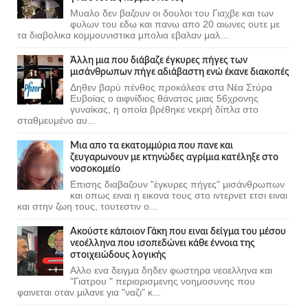
Μυαλο δεν βαζουν οι δουλοι του Γιαχβε και των
φυλων του εδω και πανω απο 20 αιωνες ουτε με
τα διαβολικα κομμουνιστικα μπολια εβαλαν μαλ...
Άλλη μια που διάβαζε έγκυρες πήγες των
μισάνθρωπων πήγε αδιάβαστη ενώ έκανε διακοπές
Δηθεν βαρύ πένθος προκάλεσε στα Νέα Στύρα
Ευβοίας ο αιφνίδιος θάνατος μιας 56χρονης
γυναίκας, η οποία βρέθηκε νεκρή δίπλα στο
σταθμευμένο αυ...
Μια απο τα εκατομμύρια που πανε και
ζευγαρωνουν με κτηνώδες αγρίμια κατέληξε στο
νοσοκομείο
Επισης διαβαζουν "έγκυρες πήγες" μισάνθρωπων
και οπως ειναι η εικονα τους στο ιντερνετ ετσι ειναι
και στην ζωη τους, τουτεστιν ο...
Ακούστε κάποιον Γάκη που ειναι δείγμα του μέσου
νεοέλληνα που ισοπεδώνει κάθε έννοια της
στοιχειώδους λογικής
Αλλο ενα δειγμα δηδεν φωστηρα νεοελληνα και
"Γιατρου " περιορισμενης νοημοσυνης που
φαινεται οταν μιλανε για "ναζι" κ...