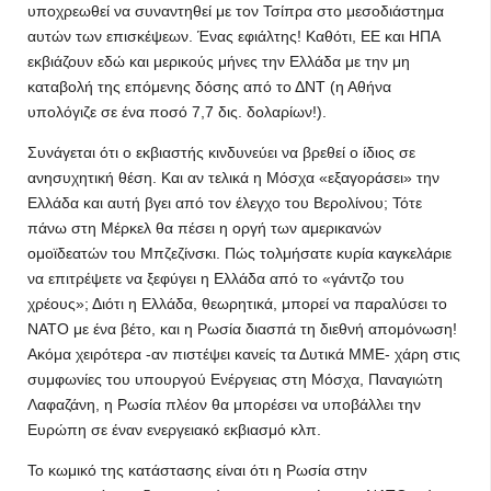
υποχρεωθεί να συναντηθεί με τον Τσίπρα στο μεσοδιάστημα
αυτών των επισκέψεων. Ένας εφιάλτης! Καθότι, ΕΕ και ΗΠΑ
εκβιάζουν εδώ και μερικούς μήνες την Ελλάδα με την μη
καταβολή της επόμενης δόσης από το ΔΝΤ (η Αθήνα
υπολόγιζε σε ένα ποσό 7,7 δις. δολαρίων!).
Συνάγεται ότι ο εκβιαστής κινδυνεύει να βρεθεί ο ίδιος σε
ανησυχητική θέση. Και αν τελικά η Μόσχα «εξαγοράσει» την
Ελλάδα και αυτή βγει από τον έλεγχο του Βερολίνου; Τότε
πάνω στη Μέρκελ θα πέσει η οργή των αμερικανών
ομοϊδεατών του Μπζεζίνσκι. Πώς τολμήσατε κυρία καγκελάριε
να επιτρέψετε να ξεφύγει η Ελλάδα από το «γάντζο του
χρέους»; Διότι η Ελλάδα, θεωρητικά, μπορεί να παραλύσει το
ΝΑΤΟ με ένα βέτο, και η Ρωσία διασπά τη διεθνή απομόνωση!
Ακόμα χειρότερα -αν πιστέψει κανείς τα Δυτικά ΜΜΕ- χάρη στις
συμφωνίες του υπουργού Ενέργειας στη Μόσχα, Παναγιώτη
Λαφαζάνη, η Ρωσία πλέον θα μπορέσει να υποβάλλει την
Ευρώπη σε έναν ενεργειακό εκβιασμό κλπ.
Το κωμικό της κατάστασης είναι ότι η Ρωσία στην