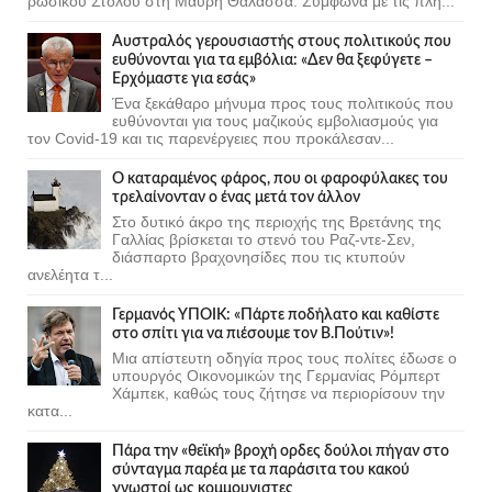
ρωσικού Στόλου στη Μαύρη Θάλασσα. Σύμφωνα με τις πλη...
Αυστραλός γερουσιαστής στους πολιτικούς που
ευθύνονται για τα εμβόλια: «Δεν θα ξεφύγετε –
Ερχόμαστε για εσάς»
Ένα ξεκάθαρο μήνυμα προς τους πολιτικούς που
ευθύνονται για τους μαζικούς εμβολιασμούς για
τον Covid-19 και τις παρενέργειες που προκάλεσαν...
Ο καταραμένος φάρος, που οι φαροφύλακες του
τρελαίνονταν ο ένας μετά τον άλλον
Στο δυτικό άκρο της περιοχής της Βρετάνης της
Γαλλίας βρίσκεται το στενό του Ραζ-ντε-Σεν,
διάσπαρτο βραχονησίδες που τις κτυπούν
ανελέητα τ...
Γερμανός ΥΠΟΙΚ: «Πάρτε ποδήλατο και καθίστε
στο σπίτι για να πιέσουμε τον Β.Πούτιν»!
Μια απίστευτη οδηγία προς τους πολίτες έδωσε ο
υπουργός Οικονομικών της Γερμανίας Ρόμπερτ
Χάμπεκ, καθώς τους ζήτησε να περιορίσουν την
κατα...
Πάρα την «θεϊκή» βροχή ορδες δούλοι πήγαν στο
σύνταγμα παρέα με τα παράσιτα του κακού
γνωστοί ως κομμουνιστες