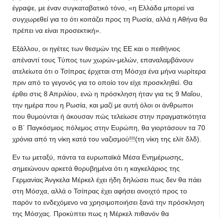
έγραψε, με έναν συγκαταβατικό τόνο, «η Ελλάδα μπορεί να
συγχωρεθεί για το ότι κοιτάζει προς τη Ρωσία, αλλά η Αθήνα θα
πρέπει να είναι προσεκτική».
Εξάλλου, οι ηγέτες των θεσμών της ΕΕ και ο πειθήνιος
απέναντί τους Τύπος των χωρών-μελών, επαναλαμβάνουν
ατελείωτα ότι ο Τσίπρας έρχεται στη Μόσχα ένα μήνα νωρίτερα
πριν από το γεγονός για το οποίο τον είχε προσκληθεί. Θα
έρθει στις 8 Απριλίου, ενώ η πρόσκληση ήταν για τις 9 Μαΐου,
την ημέρα που η Ρωσία, και μαζί με αυτή όλοι οι άνθρωποι
που θυμούνται ή άκουσαν πώς τελείωσε στην πραγματικότητα
ο Β΄ Παγκόσμιος πόλεμος στην Ευρώπη, θα γιορτάσουν τα 70
χρόνια από τη νίκη κατά του ναζισμού!!!(τη νίκη της ελίτ δλδ).
Εν τω μεταξύ, πάντα τα ευρωπαϊκά Μέσα Ενημέρωσης,
σημειώνουν αρκετά θορυβημένα ότι η καγκελάριος της
Γερμανίας Άνγκελα Μέρκελ έχει ήδη δηλώσει πως δεν θα πάει
στη Μόσχα, αλλά ο Τσίπρας έχει αφήσει ανοιχτό προς το
παρόν το ενδεχόμενο να χρησιμοποιήσει ξανά την πρόσκληση
της Μόσχας. Προκύπτει πως η Μέρκελ πιθανόν θα