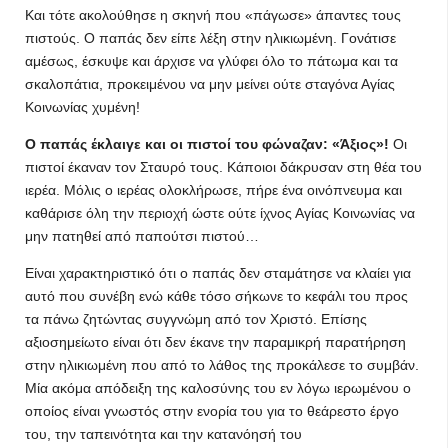
Και τότε ακολούθησε η σκηνή που «πάγωσε» άπαντες τους
πιστούς. Ο παπάς δεν είπε λέξη στην ηλικιωμένη. Γονάτισε
αμέσως, έσκυψε και άρχισε να γλύφει όλο το πάτωμα και τα
σκαλοπάτια, προκειμένου να μην μείνει ούτε σταγόνα Αγίας
Κοινωνίας χυμένη!
Ο παπάς έκλαιγε και οι πιστοί του φώναζαν: «Άξιος»!
Οι
πιστοί έκαναν τον Σταυρό τους. Κάποιοι δάκρυσαν στη θέα του
ιερέα. Μόλις ο ιερέας ολοκλήρωσε, πήρε ένα οινόπνευμα και
καθάρισε όλη την περιοχή ώστε ούτε ίχνος Αγίας Κοινωνίας να
μην πατηθεί από παπούτσι πιστού…
Είναι χαρακτηριστικό ότι ο παπάς δεν σταμάτησε να κλαίει για
αυτό που συνέβη ενώ κάθε τόσο σήκωνε το κεφάλι του προς
τα πάνω ζητώντας συγγνώμη από τον Χριστό. Επίσης
αξιοσημείωτο είναι ότι δεν έκανε την παραμικρή παρατήρηση
στην ηλικιωμένη που από το λάθος της προκάλεσε το συμβάν.
Μία ακόμα απόδειξη της καλοσύνης του εν λόγω ιερωμένου ο
οποίος είναι γνωστός στην ενορία του για το θεάρεστο έργο
του, την ταπεινότητα και την κατανόησή του