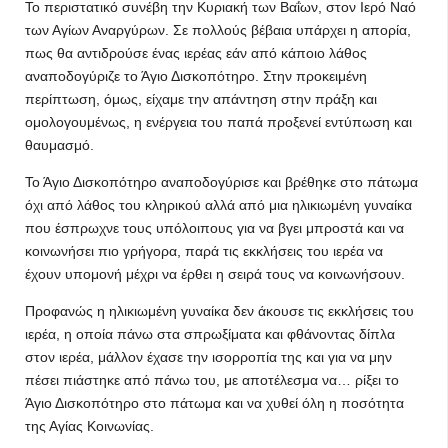
Το περιστατικό συνέβη την Κυριακή των Βαΐων, στον Ιερό Ναό
των Αγίων Αναργύρων. Σε πολλούς βέβαια υπάρχει η απορία,
πως θα αντιδρούσε ένας ιερέας εάν από κάποιο λάθος
αναποδογύριζε το Άγιο Δισκοπότηρο. Στην προκειμένη
περίπτωση, όμως, είχαμε την απάντηση στην πράξη και
ομολογουμένως, η ενέργεια του παπά προξενεί εντύπωση και
θαυμασμό.
Το Άγιο Δισκοπότηρο αναποδογύρισε και βρέθηκε στο πάτωμα
όχι από λάθος του κληρικού αλλά από μια ηλικιωμένη γυναίκα
που έσπρωχνε τους υπόλοιπους για να βγει μπροστά και να
κοινωνήσει πιο γρήγορα, παρά τις εκκλήσεις του ιερέα να
έχουν υπομονή μέχρι να έρθει η σειρά τους να κοινωνήσουν.
Προφανώς η ηλικιωμένη γυναίκα δεν άκουσε τις εκκλήσεις του
ιερέα, η οποία πάνω στα σπρωξίματα και φθάνοντας δίπλα
στον ιερέα, μάλλον έχασε την ισορροπία της και για να μην
πέσει πιάστηκε από πάνω του, με αποτέλεσμα να… ρίξει το
Άγιο Δισκοπότηρο στο πάτωμα και να χυθεί όλη η ποσότητα
της Αγίας Κοινωνίας.