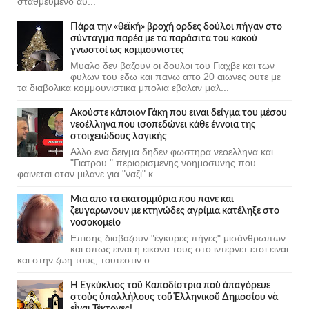
σταθμευμένο αυ...
Πάρα την «θεϊκή» βροχή ορδες δούλοι πήγαν στο
σύνταγμα παρέα με τα παράσιτα του κακού
γνωστοί ως κομμουνιστες
Μυαλο δεν βαζουν οι δουλοι του Γιαχβε και των
φυλων του εδω και πανω απο 20 αιωνες ουτε με
τα διαβολικα κομμουνιστικα μπολια εβαλαν μαλ...
Ακούστε κάποιον Γάκη που ειναι δείγμα του μέσου
νεοέλληνα που ισοπεδώνει κάθε έννοια της
στοιχειώδους λογικής
Αλλο ενα δειγμα δηδεν φωστηρα νεοελληνα και
"Γιατρου " περιορισμενης νοημοσυνης που
φαινεται οταν μιλανε για "ναζι" κ...
Μια απο τα εκατομμύρια που πανε και
ζευγαρωνουν με κτηνώδες αγρίμια κατέληξε στο
νοσοκομείο
Επισης διαβαζουν "έγκυρες πήγες" μισάνθρωπων
και οπως ειναι η εικονα τους στο ιντερνετ ετσι ειναι
και στην ζωη τους, τουτεστιν ο...
Ἡ Ἐγκύκλιος τοῦ Καποδίστρια ποὺ ἀπαγόρευε
στοὺς ὑπαλλήλους τοῦ Ἑλληνικοῦ Δημοσίου νὰ
εἶναι Τέκτονες!