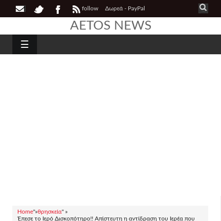
follow
Δωρεά - PayPal
AETOS NEWS
☰
Home
"»
θρησκεία
" »
Έπεσε το Ιερό Δισκοπότηρο!! Απίστευτη η αντίδραση του Ιερέα που