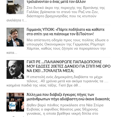
τρελαίνονταν ο ένας μετά τον άλλον
Στο δυτικό άκρο της περιοχής της Βρετάνης της
Γαλλίας βρίσκεται το στενό του Ραζ-ντε-Σεν,
διάσπαρτο βραχονησίδες που τις κτυπούν
ανελέητα τ...
Γερμανός ΥΠΟΙΚ: «Πάρτε ποδήλατο και καθίστε
στο σπίτι για να πιέσουμε τον Β.Πούτιν»!
Μια απίστευτη οδηγία προς τους πολίτες έδωσε ο
υπουργός Οικονομικών της Γερμανίας Ρόμπερτ
Χάμπεκ, καθώς τους ζήτησε να περιορίσουν την
κατα...
ΓΙΑΤΙ ΡΕ ....ΠΑΛΙΑΝΘΡΩΠΕ ΠΑΠΑΔΟΠΟΥΛΕ
ΜΟΥ ΕΔΩΣΕΣ 20ΕΤΕΣ ΔΑΝΕΙΟ ΓΙΑ ΣΠΙΤΙ ΜΕ ΟΡΟ
ΝΑ ΕΧΕΙ ...ΤΟΥΑΛΕΤΑ ΜΕΣΑ;
Η επιστολή ενός Δημοκράτη,διαβάστε το μέχρι
τέλους...40 χρόνια μετά και ακόμα τυραννάς τα ....
καημένα παιδιά της νέας τάξης. Γιατί βρε άθ...
Άλλη μια που διάβαζε έγκυρες πήγες των
μισάνθρωπων πήγε αδιάβαστη ενώ έκανε διακοπές
Δηθεν βαρύ πένθος προκάλεσε στα Νέα Στύρα
Ευβοίας ο αιφνίδιος θάνατος μιας 56χρονης
γυναίκας, η οποία βρέθηκε νεκρή δίπλα στο