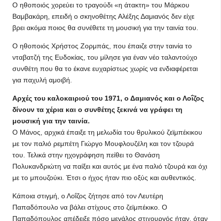
Ο ηθοποιός χορεύει το τραγούδι «η άτακτη» του Μάρκου
Βαμβακάρη, επειδή ο σκηνοθέτης Αλέξης Δαμιανός δεν είχε
βρει ακόμα ποιος θα συνέθετε τη μουσική για την ταινία του.
Ο ηθοποιός Χρήστος Ζορμπάς, που έπαιζε στην ταινία το
νταβατζή της Ευδοκίας, του μίλησε για έναν νέο ταλαντούχο
συνθέτη που θα το έκανε ευχαρίστως χωρίς να ενδιαφέρεται
για παχυλή αμοιβή.
Αρχές του καλοκαιριού του 1971, ο Δαμιανός και ο Λοΐζος
δίνουν τα χέρια και ο συνθέτης ξεκινά να γράφει τη
μουσική για την ταινία.
Ο Μάνος, αρχικά έπαιξε τη μελωδία του θρυλικού ζεϊμπέκικου
με τον παλιό ρεμπέτη Γιώργο Μουφλουζέλη και τον τζουρά
του. Τελικά στην ηχογράφηση πείθει το Θανάση
Πολυκανδριώτη να παίξει και αυτός με ένα παλιό τζουρά και όχι
με το μπουζούκι. Έτσι ο ήχος ήταν πιο οξύς και αυθεντικός.
Κάποια στιγμή, ο Λοΐζος ζήτησε από τον Λευτέρη
Παπαδόπουλο να βάλει στίχους στο ζεϊμπέκικο. Ο
Παπαδόπουλος απέδειξε πόσο μεγάλος στιχουργός ήταν, όταν