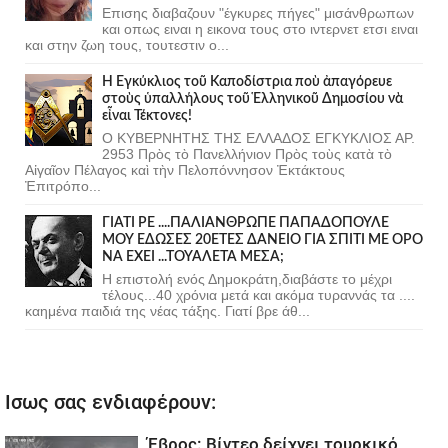
Επισης διαβαζουν "έγκυρες πήγες" μισάνθρωπων
και οπως ειναι η εικονα τους στο ιντερνετ ετσι ειναι
και στην ζωη τους, τουτεστιν ο...
Ἡ Ἐγκύκλιος τοῦ Καποδίστρια ποὺ ἀπαγόρευε
στοὺς ὑπαλλήλους τοῦ Ἑλληνικοῦ Δημοσίου νὰ
εἶναι Τέκτονες!
Ο ΚΥΒΕΡΝΗΤΗΣ ΤΗΣ ΕΛΛΑΔΟΣ ΕΓΚΥΚΛΙΟΣ ΑΡ.
2953 Πρὸς τὸ Πανελλήνιον Πρὸς τοὺς κατὰ τὸ
Αἰγαῖον Πέλαγος καὶ τὴν Πελοπόννησον Ἐκτάκτους
Ἐπιτρόπο...
ΓΙΑΤΙ ΡΕ ....ΠΑΛΙΑΝΘΡΩΠΕ ΠΑΠΑΔΟΠΟΥΛΕ
ΜΟΥ ΕΔΩΣΕΣ 20ΕΤΕΣ ΔΑΝΕΙΟ ΓΙΑ ΣΠΙΤΙ ΜΕ ΟΡΟ
ΝΑ ΕΧΕΙ ...ΤΟΥΑΛΕΤΑ ΜΕΣΑ;
Η επιστολή ενός Δημοκράτη,διαβάστε το μέχρι
τέλους...40 χρόνια μετά και ακόμα τυραννάς τα ....
καημένα παιδιά της νέας τάξης. Γιατί βρε άθ...