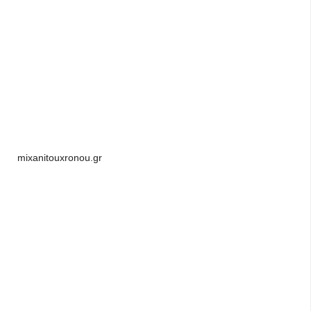
mixanitouxronou.gr