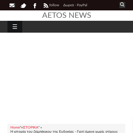
follow
Δωρεά - PayPal
AETOS NEWS
☰
Home
"»
ΙΣΤΟΡΙΚΑ
" »
Η ιστορία του ζεϊμπέκικου της Ευδοκίας - Γιατί έμεινε χωρίς στίχους