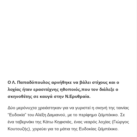
Ο Λ. Παπαδόπουλος αρνήθηκε να βάλει στίχους και ο
λοχίας ήταν ερασιτέχνης ηθοποιός,που τον διάλεξε ο
σκηνοθέτης σε καυγά στην Ν.Ερυθραία.
Δύο μερόνυχτα χρειάστηκαν για να γυριστεί η σκηνή της ταινίας
“Ευδοκία” του Αλέξη Δαμιανού, με το περίφημο ζεϊμπέκικο. Σε
ένα ταβερνάκι της Κάτω Κηφισιάς, ένας νεαρός λοχίας (Γιώργος
Κουτουζής), χορεύει για τα μάτια της Ευδοκίας ζεϊμπέκικο.