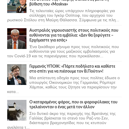
βύθιση του «Moskva»
Τις τελευταίες ώρες υπάρχουν πληροφορίες για
σύλληψη του Ιγκόρ Οσίποφ, του αρχηγού του
ρωσικού Στόλου στη Μαύρη Θάλασσα. Σύμφωνα με τις πλη...
Αυστραλός γερουσιαστής στους πολιτικούς που
ευθύνονται για τα εμβόλια: «Δεν θα ξεφύγετε –
Ερχόμαστε για εσάς»
Ένα ξεκάθαρο μήνυμα προς τους πολιτικούς που
ευθύνονται για τους μαζικούς εμβολιασμούς για
τον Covid-19 και τις παρενέργειες που προκάλεσαν...
Γερμανός ΥΠΟΙΚ: «Πάρτε ποδήλατο και καθίστε
στο σπίτι για να πιέσουμε τον Β.Πούτιν»!
Μια απίστευτη οδηγία προς τους πολίτες έδωσε ο
υπουργός Οικονομικών της Γερμανίας Ρόμπερτ
Χάμπεκ, καθώς τους ζήτησε να περιορίσουν την
κατα...
Ο καταραμένος φάρος, που οι φαροφύλακες του
τρελαίνονταν ο ένας μετά τον άλλον
Στο δυτικό άκρο της περιοχής της Βρετάνης της
Γαλλίας βρίσκεται το στενό του Ραζ-ντε-Σεν,
διάσπαρτο βραχονησίδες που τις κτυπούν
ανελέητα τ...