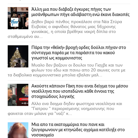
Άλλη μια που διάβαζε έγκυρες πήγες των
μισάνθρωπων πήγε αδιάβαστη ενώ έκανε διακοπές
Δηθεν βαρύ πένθος προκάλεσε στα Νέα Στύρα
Ευβοίας ο αιφνίδιος θάνατος μιας 56χρονης
γυναίκας, η οποία βρέθηκε νεκρή δίπλα στο
σταθμευμένο αυ...
Πάρα την «θεϊκή» βροχή ορδες δούλοι πήγαν στο
σύνταγμα παρέα με τα παράσιτα του κακού
γνωστοί ως κομμουνιστες
Μυαλο δεν βαζουν οι δουλοι του Γιαχβε και των
φυλων του εδω και πανω απο 20 αιωνες ουτε με
τα διαβολικα κομμουνιστικα μπολια εβαλαν μαλ...
Ακούστε κάποιον Γάκη που ειναι δείγμα του μέσου
νεοέλληνα που ισοπεδώνει κάθε έννοια της
στοιχειώδους λογικής
Αλλο ενα δειγμα δηδεν φωστηρα νεοελληνα και
"Γιατρου " περιορισμενης νοημοσυνης που
φαινεται οταν μιλανε για "ναζι" κ...
Μια απο τα εκατομμύρια που πανε και
ζευγαρωνουν με κτηνώδες αγρίμια κατέληξε στο
νοσοκομείο