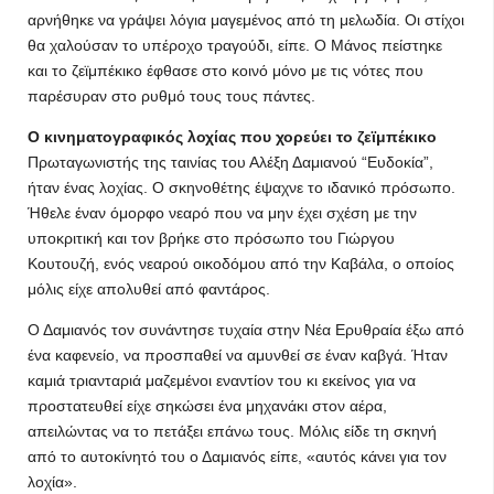
αρνήθηκε να γράψει λόγια μαγεμένος από τη μελωδία. Οι στίχοι
θα χαλούσαν το υπέροχο τραγούδι, είπε. Ο Μάνος πείστηκε
και το ζεϊμπέκικο έφθασε στο κοινό μόνο με τις νότες που
παρέσυραν στο ρυθμό τους τους πάντες.
Ο κινηματογραφικός λοχίας που χορεύει το ζεϊμπέκικο
Πρωταγωνιστής της ταινίας του Αλέξη Δαμιανού “Ευδοκία”,
ήταν ένας λοχίας. Ο σκηνοθέτης έψαχνε το ιδανικό πρόσωπο.
Ήθελε έναν όμορφο νεαρό που να μην έχει σχέση με την
υποκριτική και τον βρήκε στο πρόσωπο του Γιώργου
Κουτουζή, ενός νεαρού οικοδόμου από την Καβάλα, ο οποίος
μόλις είχε απολυθεί από φαντάρος.
Ο Δαμιανός τον συνάντησε τυχαία στην Νέα Ερυθραία έξω από
ένα καφενείο, να προσπαθεί να αμυνθεί σε έναν καβγά. Ήταν
καμιά τριανταριά μαζεμένοι εναντίον του κι εκείνος για να
προστατευθεί είχε σηκώσει ένα μηχανάκι στον αέρα,
απειλώντας να το πετάξει επάνω τους. Μόλις είδε τη σκηνή
από το αυτοκίνητό του ο Δαμιανός είπε, «αυτός κάνει για τον
λοχία».