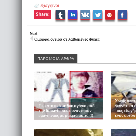
εξωγήινοι
Share:
Next
Όμορφα όνειρα σε λαβωμένες ψυχές
ΠΑΡΟΜΟΙΑ ΑΡΘΡΑ
Χωρίς πεπτ
Περιστατικό με δύο αγόρια από
γεννητικά 
την Ιαπωνία που συνάντησαν
τους εξωγή
εξωγήινους με μακριά αυτιά (!)
ένας αυτόπ