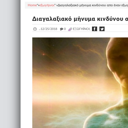
Home
"»
εξωγήινοι
" »
Διαγαλαξιακό μήνυμα κινδύνου απο έναν εξωγή
Διαγαλαξιακό μήνυμα κινδύνου α
..
12/25/2018
_
0
ΕΞΩΓΉΙΝΟΙ,