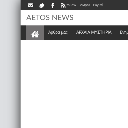
follow
Δωρεά - PayPal
AETOS NEWS
Άρθρα μας
ΑΡΧΑΙΑ ΜΥΣΤΗΡΙΑ
Ενη