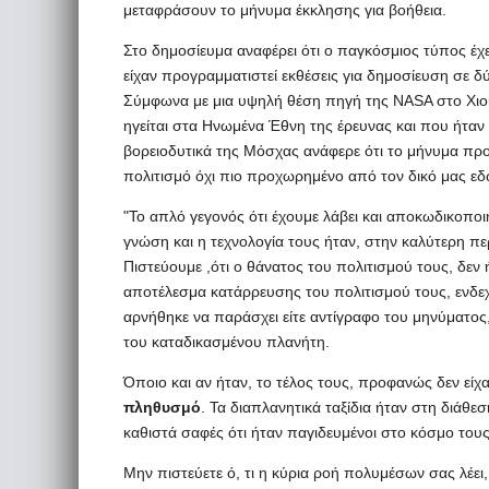
μεταφράσουν το μήνυμα έκκλησης για βοήθεια.
Στο δημοσίευμα αναφέρει ότι ο παγκόσμιος τύπος έχε
είχαν προγραμματιστεί εκθέσεις για δημοσίευση σε δ
Σύμφωνα με μια υψηλή θέση πηγή της NASA στο Χιού
ηγείται στα Ηνωμένα Έθνη της έρευνας και που ήταν
βορειοδυτικά της Μόσχας ανάφερε ότι το μήνυμα προ
πολιτισμό όχι πιο προχωρημένο από τον δικό μας εδ
"Το απλό γεγονός ότι έχουμε λάβει και αποκωδικοπο
γνώση και η τεχνολογία τους ήταν, στην καλύτερη πε
Πιστεύουμε ,ότι ο θάνατος του πολιτισμού τους, δε
αποτέλεσμα κατάρρευσης του πολιτισμού τους, ενδε
αρνήθηκε να παράσχει είτε αντίγραφο του μηνύματος,
του καταδικασμένου πλανήτη.
Όποιο και αν ήταν, το τέλος τους, προφανώς δεν είχ
πληθυσμό
. Τα διαπλανητικά ταξίδια ήταν στη διάθε
καθιστά σαφές ότι ήταν παγιδευμένοι στο κόσμο τους"
Μην πιστεύετε ό, τι η κύρια ροή πολυμέσων σας λέει, 