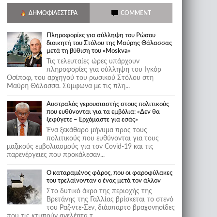
ΔΗΜΟΦΙΛΈΣΤΕΡΑ
COMMENT
Πληροφορίες για σύλληψη του Ρώσου
διοικητή του Στόλου της Mαύρης Θάλασσας
μετά τη βύθιση του «Moskva»
Τις τελευταίες ώρες υπάρχουν
πληροφορίες για σύλληψη του Ιγκόρ
Οσίποφ, του αρχηγού του ρωσικού Στόλου στη
Μαύρη Θάλασσα. Σύμφωνα με τις πλη...
Αυστραλός γερουσιαστής στους πολιτικούς
που ευθύνονται για τα εμβόλια: «Δεν θα
ξεφύγετε – Ερχόμαστε για εσάς»
Ένα ξεκάθαρο μήνυμα προς τους
πολιτικούς που ευθύνονται για τους
μαζικούς εμβολιασμούς για τον Covid-19 και τις
παρενέργειες που προκάλεσαν...
Ο καταραμένος φάρος, που οι φαροφύλακες
του τρελαίνονταν ο ένας μετά τον άλλον
Στο δυτικό άκρο της περιοχής της
Βρετάνης της Γαλλίας βρίσκεται το στενό
του Ραζ-ντε-Σεν, διάσπαρτο βραχονησίδες
που τις κτυπούν ανελέητα τ...