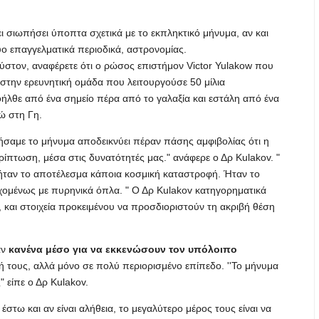
ι σιωπήσει ύποπτα σχετικά με το εκπληκτικό μήνυμα, αν και
ύο επαγγελματικά περιοδικά, αστρονομίας.
στον, αναφέρετε ότι ο ρώσος επιστήμον Victor Yulakow που
 στην ερευνητική ομάδα που λειτουργούσε 50 μίλια
ήλθε από ένα σημείο πέρα από το γαλαξία και εστάλη από ένα
ώ στη Γη.
ιήσαμε το μήνυμα αποδεικνύει πέραν πάσης αμφιβολίας ότι η
ρίπτωση, μέσα στις δυνατότητές μας." ανάφερε ο Δρ Kulakov. "
ν ήταν το αποτέλεσμα κάποια κοσμική καταστροφή. Ήταν το
χομένως με πυρηνικά όπλα. " Ο Δρ Kulakov κατηγορηματικά
 και στοιχεία προκειμένου να προσδιοριστούν τη ακριβή θέση
αν
κανένα μέσο για να εκκενώσουν τον υπόλοιπο
σή τους, αλλά μόνο σε πολύ περιορισμένο επίπεδο. ''Το μήνυμα
 είπε ο Δρ Kulakov.
έστω και αν είναι αλήθεια, το μεγαλύτερο μέρος τους είναι να