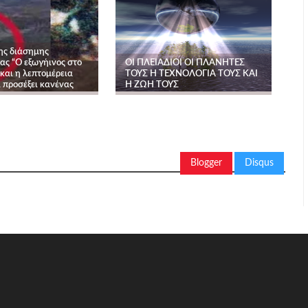
της διάσημης
ς “Ο εξωγήινος στο
ΟΙ ΠΛΕΙΑΔΙΟΙ ΟΙ ΠΛΑΝΗΤΕΣ
” και η λεπτομέρεια
ΤΟΥΣ Η ΤΕΧΝΟΛΟΓΙΑ ΤΟΥΣ ΚΑΙ
ι προσέξει κανένας
Η ΖΩΗ ΤΟΥΣ
Blogger
Disqus