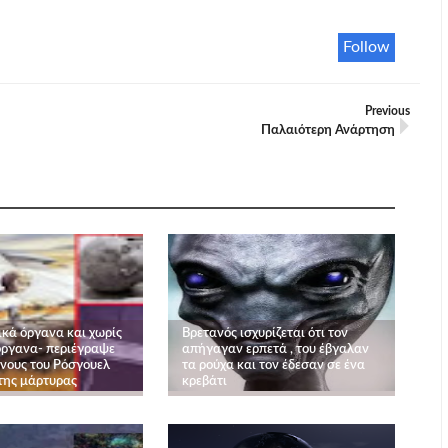
Follow
Previous
Παλαιότερη Ανάρτηση
ικά όργανα και χωρίς
Βρετανός ισχυρίζεται ότι τον
όργανα- περιέγραψε
απήγαγαν ερπετά , του έβγαλαν
ινους του Ρόσγουελ
τα ρούχα και τον έδεσαν σε ένα
της μάρτυρας
κρεβάτι