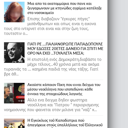
Μια απο τα εκατομμύρια που πανε και
ζευγαρωνουν με κτηνώδες αγρίμια κατέληξε
στο νοσοκομείο
Επισης διαβαζουν "έγκυρες πήγες"
μισάνθρωπων και οπως ειναι η εικονα
τους στο ιντερνετ ετσι ειναι και στην ζωη τους,
τουτεστιν ο...
ΓΙΑΤΙ ΡΕ ....ΠΑΛΙΑΝΘΡΩΠΕ ΠΑΠΑΔΟΠΟΥΛΕ
ΜΟΥ ΕΔΩΣΕΣ 20ΕΤΕΣ ΔΑΝΕΙΟ ΓΙΑ ΣΠΙΤΙ ΜΕ
ΟΡΟ ΝΑ ΕΧΕΙ ...ΤΟΥΑΛΕΤΑ ΜΕΣΑ;
Η επιστολή ενός Δημοκράτη,διαβάστε το
μέχρι τέλους...40 χρόνια μετά και ακόμα
τυραννάς τα .... καημένα παιδιά της νέας τάξης. Γιατί
βρε άθ...
Ακούστε κάποιον Γάκη που ειναι δείγμα του
μέσου νεοέλληνα που ισοπεδώνει κάθε
έννοια της στοιχειώδους λογικής
Αλλο ενα δειγμα δηδεν φωστηρα
νεοελληνα και "Γιατρου " περιορισμενης
νοημοσυνης που φαινεται οταν μιλανε για "ναζι" κ...
Ἡ Ἐγκύκλιος τοῦ Καποδίστρια ποὺ
ἀπαγόρευε στοὺς ὑπαλλήλους τοῦ Ἑλληνικοῦ