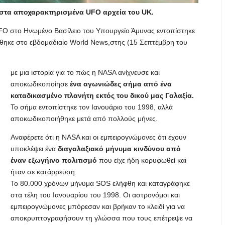
 στα αποχαρακτηρισμένα UFO αρχεία του UK.
FO στο Ηνωμένο Βασίλειο του Υπουργείο Άμυνας εντοπίστηκε
ύθηκε στο εβδομαδιαίο World News,στης (15 Σεπτέμβρη του
με μια ιστορία για το πώς η NASA ανίχνευσε και
αποκωδικοποίησε
ένα αγωνιώδες σήμα από ένα
καταδικασμένο πλανήτη εκτός του δικού μας Γαλαξία.
Το σήμα εντοπίστηκε τον Ιανουάριο του 1998, αλλά
αποκωδικοποιήθηκε μετά από πολλούς μήνες.
Αναφέρετε ότι η NASA και οι εμπειρογνώμονες ότι έχουν
υποκλέψει ένα
διαγαλαξιακό μήνυμα κινδύνου από
έναν εξωγήινο πολιτισμό
που είχε ήδη κορυφωθεί και
ήταν σε κατάρρευση.
Το 80.000 χρόνων μήνυμα SOS ελήφθη και καταγράφηκε
στα τέλη του Ιανουαρίου του 1998. Οι αστρονόμοι και
εμπειρογνώμονες μπόρεσαν και βρήκαν το κλειδί για να
αποκρυπτογραφήσουν τη γλώσσα που τους επέτρεψε να