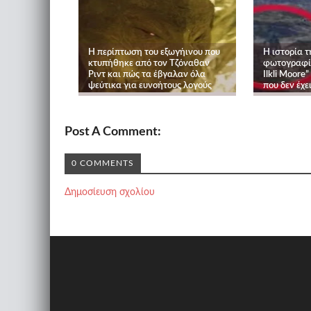
H περίπτωση του εξωγήινου που
Η ιστορία 
κτυπήθηκε από τον Τζόναθαν
φωτογραφία
Ριντ και πώς τα έβγαλαν όλα
Ilkli Moore
ψεύτικα για ευνοήτους λογούς
που δεν έχε
Post A Comment:
0 COMMENTS
Δημοσίευση σχολίου