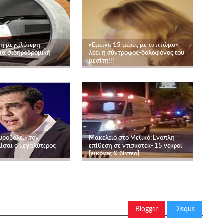
 η μεγαλύτερη
«Εμεινα 15 μέρες με το πτώμα»,
α σιδηροδρομική
λέει η σύντροφος-δολοφόνος του
μεσίτη!!!
υροβολεί» τον
Μακελειό στο Μεξικό: Ενοπλη
Είσαι ο μεγαλύτερος
επίθεση σε ντισκοτέκ- 15 νεκροί
[εικόνες & βίντεο]
Blogger
Disqus