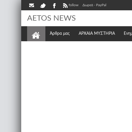
follow
Δωρεά - PayPal
AETOS NEWS
Άρθρα μας
ΑΡΧΑΙΑ ΜΥΣΤΗΡΙΑ
Ενη