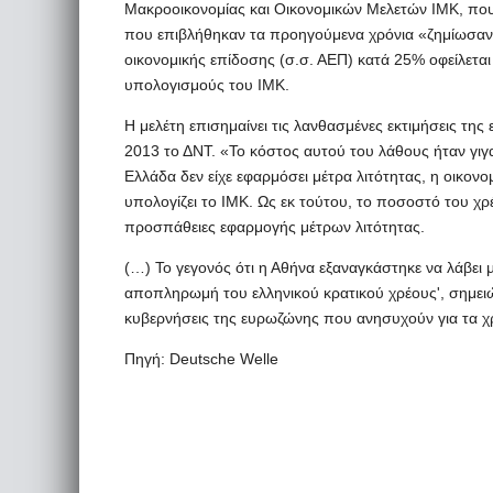
Μακροοικονομίας και Οικονομικών Μελετών IMK, που 
που επιβλήθηκαν τα προηγούμενα χρόνια «ζημίωσα
οικονομικής επίδοσης (σ.σ. ΑΕΠ) κατά 25% οφείλεται
υπολογισμούς του ΙΜΚ.
Η μελέτη επισημαίνει τις λανθασμένες εκτιμήσεις τη
2013 το ΔΝΤ. «Το κόστος αυτού του λάθους ήταν γιγα
Ελλάδα δεν είχε εφαρμόσει μέτρα λιτότητας, η οικονο
υπολογίζει το IMK. Ως εκ τούτου, το ποσοστό του χρ
προσπάθειες εφαρμογής μέτρων λιτότητας.
(…) Το γεγονός ότι η Αθήνα εξαναγκάστηκε να λάβει
αποπληρωμή του ελληνικού κρατικού χρέους', σημειών
κυβερνήσεις της ευρωζώνης που ανησυχούν για τα 
Πηγή: Deutsche Welle