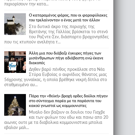
περιορίσουν την κατα...
Ο καταραμένος φάρος, που οι φαροφύλακες
του τρελαίνονταν ο ένας μετά τον άλλον
Στο δυτικό άκρο της περιοχής της
Βρετάνης της Γαλλίας βρίσκεται το στενό
του Ραζ-ντε-Σεν, διάσπαρτο βραχονησίδες
που τις κτυπούν ανελέητα τ...
Άλλη μια που διάβαζε έγκυρες πήγες των
μισάνθρωπων πήγε αδιάβαστη ενώ έκανε
διακοπές
Δηθεν βαρύ πένθος προκάλεσε στα Νέα
Στύρα Ευβοίας ο αιφνίδιος θάνατος μιας
56χρονης γυναίκας, η οποία βρέθηκε νεκρή δίπλα στο
σταθμευμένο αυ...
Πάρα την «θεϊκή» βροχή ορδες δούλοι πήγαν
στο σύνταγμα παρέα με τα παράσιτα του
κακού γνωστοί ως κομμουνιστες
Μυαλο δεν βαζουν οι δουλοι του Γιαχβε
και των φυλων του εδω και πανω απο 20
αιωνες ουτε με τα διαβολικα κομμουνιστικα μπολια
εβαλαν μαλ...