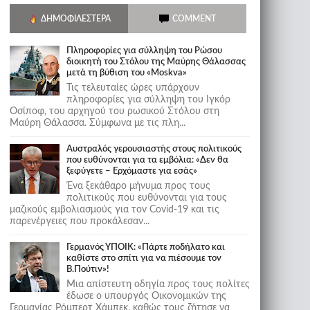
ΔΗΜΟΦΙΛΈΣΤΕΡΑ
COMMENT
Πληροφορίες για σύλληψη του Ρώσου
διοικητή του Στόλου της Mαύρης Θάλασσας
μετά τη βύθιση του «Moskva»
Τις τελευταίες ώρες υπάρχουν
πληροφορίες για σύλληψη του Ιγκόρ
Οσίποφ, του αρχηγού του ρωσικού Στόλου στη
Μαύρη Θάλασσα. Σύμφωνα με τις πλη...
Αυστραλός γερουσιαστής στους πολιτικούς
που ευθύνονται για τα εμβόλια: «Δεν θα
ξεφύγετε – Ερχόμαστε για εσάς»
Ένα ξεκάθαρο μήνυμα προς τους
πολιτικούς που ευθύνονται για τους
μαζικούς εμβολιασμούς για τον Covid-19 και τις
παρενέργειες που προκάλεσαν...
Γερμανός ΥΠΟΙΚ: «Πάρτε ποδήλατο και
καθίστε στο σπίτι για να πιέσουμε τον
Β.Πούτιν»!
Μια απίστευτη οδηγία προς τους πολίτες
έδωσε ο υπουργός Οικονομικών της
Γερμανίας Ρόμπερτ Χάμπεκ, καθώς τους ζήτησε να