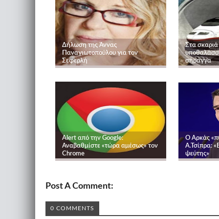
Δήλωση της Άννας
Στα σκαριά
Παναγιωτοπούλου για τον
υποθαλάσσι
Σεφερλή
σήραγγα
Alert από την Google:
O Αρκάς «π
Αναβαθμίστε «τώρα αμέσως» τον
Α.Τσίπρα: «
Chrome
ψεύτης»
Post A Comment:
0 COMMENTS