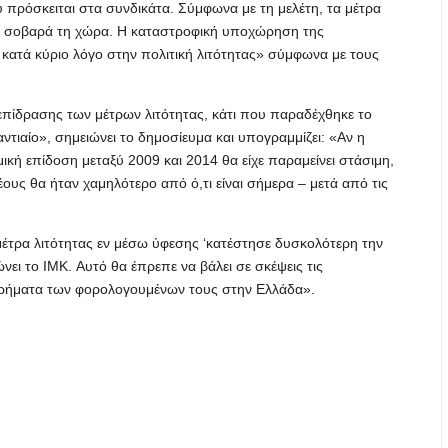
πρόσκειται στα συνδικάτα. Σύμφωνα με τη μελέτη, τα μέτρα
ν σοβαρά τη χώρα. Η καταστροφική υποχώρηση της
 κατά κύριο λόγο στην πολιτική λιτότητας» σύμφωνα με τους
ς επίδρασης των μέτρων λιτότητας, κάτι που παραδέχθηκε το
ντιαίο», σημειώνει το δημοσίευμα και υπογραμμίζει: «Αν η
μική επίδοση μεταξύ 2009 και 2014 θα είχε παραμείνει στάσιμη,
έους θα ήταν χαμηλότερο από ό,τι είναι σήμερα – μετά από τις
 μέτρα λιτότητας εν μέσω ύφεσης ‘κατέστησε δυσκολότερη την
ει το IMK. Αυτό θα έπρεπε να βάλει σε σκέψεις τις
χρήματα των φορολογουμένων τους στην Ελλάδα».