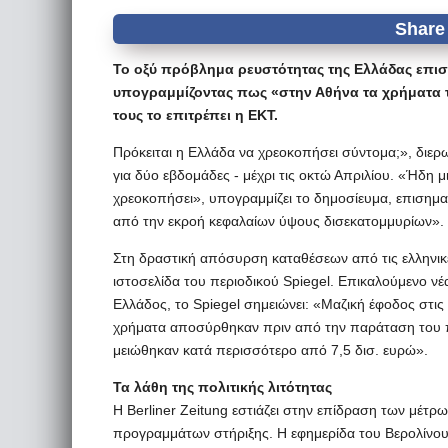
Το οξύ πρόβλημα ρευστότητας της Ελλάδας επισ
υπογραμμίζοντας πως «στην Αθήνα τα χρήματα τ
τους το επιτρέπει η ΕΚΤ.
Πρόκειται η Ελλάδα να χρεοκοπήσει σύντομα;», διερ
για δύο εβδομάδες - μέχρι τις οκτώ Απριλίου. «Ήδη μ
χρεοκοπήσει», υπογραμμίζει το δημοσίευμα, επισημαί
από την εκροή κεφαλαίων ύψους δισεκατομμυρίων».
Στη δραστική απόσυρση καταθέσεων από τις ελληνικ
ιστοσελίδα του περιοδικού Spiegel. Επικαλούμενο ν
Ελλάδος, το Spiegel σημειώνει: «Μαζική έφοδος στις
χρήματα αποσύρθηκαν πριν από την παράταση του π
μειώθηκαν κατά περισσότερο από 7,5 δισ. ευρώ».
Τα λάθη της πολιτικής λιτότητας
H Berliner Zeitung εστιάζει στην επίδραση των μέτ
προγραμμάτων στήριξης. Η εφημερίδα του Βερολίνου