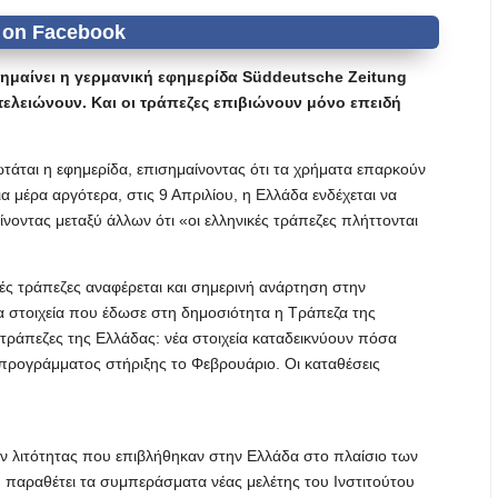
ημαίνει η γερμανική εφημερίδα Süddeutsche Zeitung
ελειώνουν. Και οι τράπεζες επιβιώνουν μόνο επειδή
ωτάται η εφημερίδα, επισημαίνοντας ότι τα χρήματα επαρκούν
ια μέρα αργότερα, στις 9 Απριλίου, η Ελλάδα ενδέχεται να
νοντας μεταξύ άλλων ότι «οι ελληνικές τράπεζες πλήττονται
ές τράπεζες αναφέρεται και σημερινή ανάρτηση στην
έα στοιχεία που έδωσε στη δημοσιότητα η Τράπεζα της
 τράπεζες της Ελλάδας: νέα στοιχεία καταδεικνύουν πόσα
ρογράμματος στήριξης το Φεβρουάριο. Οι καταθέσεις
ρων λιτότητας που επιβλήθηκαν στην Ελλάδα στο πλαίσιο των
 παραθέτει τα συμπεράσματα νέας μελέτης του Ινστιτούτου