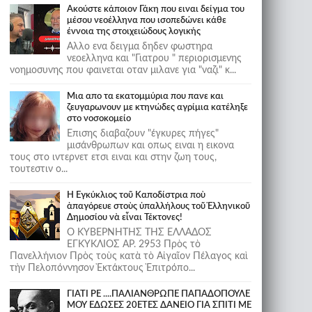
Ακούστε κάποιον Γάκη που ειναι δείγμα του
μέσου νεοέλληνα που ισοπεδώνει κάθε
έννοια της στοιχειώδους λογικής
Αλλο ενα δειγμα δηδεν φωστηρα
νεοελληνα και "Γιατρου " περιορισμενης
νοημοσυνης που φαινεται οταν μιλανε για "ναζι" κ...
Μια απο τα εκατομμύρια που πανε και
ζευγαρωνουν με κτηνώδες αγρίμια κατέληξε
στο νοσοκομείο
Επισης διαβαζουν "έγκυρες πήγες"
μισάνθρωπων και οπως ειναι η εικονα
τους στο ιντερνετ ετσι ειναι και στην ζωη τους,
τουτεστιν ο...
Ἡ Ἐγκύκλιος τοῦ Καποδίστρια ποὺ
ἀπαγόρευε στοὺς ὑπαλλήλους τοῦ Ἑλληνικοῦ
Δημοσίου νὰ εἶναι Τέκτονες!
Ο ΚΥΒΕΡΝΗΤΗΣ ΤΗΣ ΕΛΛΑΔΟΣ
ΕΓΚΥΚΛΙΟΣ ΑΡ. 2953 Πρὸς τὸ
Πανελλήνιον Πρὸς τοὺς κατὰ τὸ Αἰγαῖον Πέλαγος καὶ
τὴν Πελοπόννησον Ἐκτάκτους Ἐπιτρόπο...
ΓΙΑΤΙ ΡΕ ....ΠΑΛΙΑΝΘΡΩΠΕ ΠΑΠΑΔΟΠΟΥΛΕ
ΜΟΥ ΕΔΩΣΕΣ 20ΕΤΕΣ ΔΑΝΕΙΟ ΓΙΑ ΣΠΙΤΙ ΜΕ