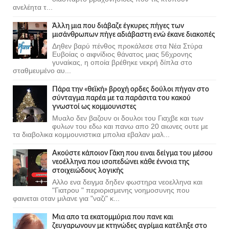
ανελέητα τ...
Άλλη μια που διάβαζε έγκυρες πήγες των
μισάνθρωπων πήγε αδιάβαστη ενώ έκανε διακοπές
Δηθεν βαρύ πένθος προκάλεσε στα Νέα Στύρα
Ευβοίας ο αιφνίδιος θάνατος μιας 56χρονης
γυναίκας, η οποία βρέθηκε νεκρή δίπλα στο
σταθμευμένο αυ...
Πάρα την «θεϊκή» βροχή ορδες δούλοι πήγαν στο
σύνταγμα παρέα με τα παράσιτα του κακού
γνωστοί ως κομμουνιστες
Μυαλο δεν βαζουν οι δουλοι του Γιαχβε και των
φυλων του εδω και πανω απο 20 αιωνες ουτε με
τα διαβολικα κομμουνιστικα μπολια εβαλαν μαλ...
Ακούστε κάποιον Γάκη που ειναι δείγμα του μέσου
νεοέλληνα που ισοπεδώνει κάθε έννοια της
στοιχειώδους λογικής
Αλλο ενα δειγμα δηδεν φωστηρα νεοελληνα και
"Γιατρου " περιορισμενης νοημοσυνης που
φαινεται οταν μιλανε για "ναζι" κ...
Μια απο τα εκατομμύρια που πανε και
ζευγαρωνουν με κτηνώδες αγρίμια κατέληξε στο