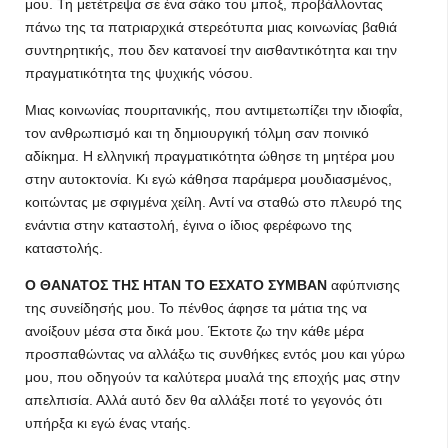
μου. Τη μετέτρεψα σε ένα σάκο του μποξ, προβάλλοντας
πάνω της τα πατριαρχικά στερεότυπα μιας κοινωνίας βαθιά
συντηρητικής, που δεν κατανοεί την αισθαντικότητα και την
πραγματικότητα της ψυχικής νόσου.
Μιας κοινωνίας πουριτανικής, που αντιμετωπίζει την ιδιοφΐα,
τον ανθρωπισμό και τη δημιουργική τόλμη σαν ποινικό
αδίκημα. Η ελληνική πραγματικότητα ώθησε τη μητέρα μου
στην αυτοκτονία. Κι εγώ κάθησα παράμερα μουδιασμένος,
κοιτώντας με σφιγμένα χείλη. Αντί να σταθώ στο πλευρό της
ενάντια στην καταστολή, έγινα ο ίδιος φερέφωνο της
καταστολής.
Ο ΘΑΝΑΤΟΣ ΤΗΣ ΗΤΑΝ ΤΟ ΕΣΧΑΤΟ ΣΥΜΒΑΝ
αφύπνισης
της συνείδησής μου. Το πένθος άφησε τα μάτια της να
ανοίξουν μέσα στα δικά μου. Έκτοτε ζω την κάθε μέρα
προσπαθώντας να αλλάξω τις συνθήκες εντός μου και γύρω
μου, που οδηγούν τα καλύτερα μυαλά της εποχής μας στην
απελπισία. Αλλά αυτό δεν θα αλλάξει ποτέ το γεγονός ότι
υπήρξα κι εγώ ένας νταής.