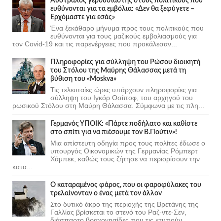
Αυστραλός γερουσιαστής στους πολιτικούς που
ευθύνονται για τα εμβόλια: «Δεν θα ξεφύγετε –
Ερχόμαστε για εσάς»
Ένα ξεκάθαρο μήνυμα προς τους πολιτικούς που
ευθύνονται για τους μαζικούς εμβολιασμούς για
τον Covid-19 και τις παρενέργειες που προκάλεσαν...
Πληροφορίες για σύλληψη του Ρώσου διοικητή
του Στόλου της Mαύρης Θάλασσας μετά τη
βύθιση του «Moskva»
Τις τελευταίες ώρες υπάρχουν πληροφορίες για
σύλληψη του Ιγκόρ Οσίποφ, του αρχηγού του
ρωσικού Στόλου στη Μαύρη Θάλασσα. Σύμφωνα με τις πλη...
Γερμανός ΥΠΟΙΚ: «Πάρτε ποδήλατο και καθίστε
στο σπίτι για να πιέσουμε τον Β.Πούτιν»!
Μια απίστευτη οδηγία προς τους πολίτες έδωσε ο
υπουργός Οικονομικών της Γερμανίας Ρόμπερτ
Χάμπεκ, καθώς τους ζήτησε να περιορίσουν την
κατα...
Ο καταραμένος φάρος, που οι φαροφύλακες του
τρελαίνονταν ο ένας μετά τον άλλον
Στο δυτικό άκρο της περιοχής της Βρετάνης της
Γαλλίας βρίσκεται το στενό του Ραζ-ντε-Σεν,
διάσπαρτο βραχονησίδες που τις κτυπούν