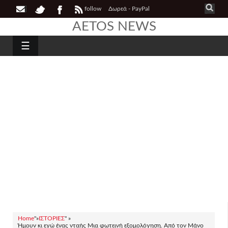
follow
Δωρεά - PayPal
AETOS NEWS
☰
Home
"»
ΙΣΤΟΡΙΕΣ
" »
Ήμουν κι εγώ ένας νταής Μια φωτεινή εξομολόγηση. Από τον Μάνο