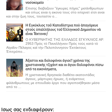
νοσοκομείο
Επισης διαβαζουν "έγκυρες πήγες" μισάνθρωπων
και οπως ειναι η εικονα τους στο ιντερνετ ετσι ειναι
και στην ζωη τους, τουτεστιν ο...
Ἡ Ἐγκύκλιος τοῦ Καποδίστρια ποὺ ἀπαγόρευε
στοὺς ὑπαλλήλους τοῦ Ἑλληνικοῦ Δημοσίου νὰ
εἶναι Τέκτονες!
Ο ΚΥΒΕΡΝΗΤΗΣ ΤΗΣ ΕΛΛΑΔΟΣ ΕΓΚΥΚΛΙΟΣ ΑΡ.
2953 Πρὸς τὸ Πανελλήνιον Πρὸς τοὺς κατὰ τὸ
Αἰγαῖον Πέλαγος καὶ τὴν Πελοπόννησον Ἐκτάκτους
Ἐπιτρόπο...
Άξεστοι και δολοφόνοι άγιοι!! χρόνια της
χριστιανικής τζιχάντ και οι άγιοι-δολοφόνοι πίσω
από τα εικονίσματα,
Η χριστιανική θρησκεία διαθέτει εκατοντάδες
άγιους, μάρτυρες-ήρωες, ή ενάρετους
φιλάνθρωπους με σπουδαίο έργο που αγιοποιήθηκαν μέσα
από το ...