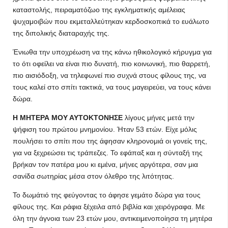
καταστολής, πειραματόζωο της εγκληματικής αμέλειας
ψυχαμοιβών που εκμεταλλεύτηκαν κερδοσκοπικά το ευάλωτο
της διπολικής διαταραχής της.
Ένιωθα την υποχρέωση να της κάνω ηθικολογικό κήρυγμα για
το ότι οφείλει να είναι πιο δυνατή, πιο κοινωνική, πιο θαρρετή,
πιο αισιόδοξη, να τηλεφωνεί πιο συχνά στους φίλους της, να
τους καλεί στο σπίτι τακτικά, να τους μαγειρεύει, να τους κάνει
δώρα.
Η MΗΤΕΡΑ ΜΟΥ ΑΥΤΟΚΤΟΝΗΣΕ
λίγους μήνες μετά την
ψήφιση του πρώτου μνημονίου. Ήταν 53 ετών. Είχε μόλις
πουλήσει το σπίτι που της άφησαν κληρονομιά οι γονείς της,
για να ξεχρεώσει τις τράπεζες. Το εφάπαξ και η σύνταξή της
βρήκαν τον πατέρα μου κι εμένα, μήνες αργότερα, σαν μια
σανίδα σωτηρίας μέσα στον όλεθρο της λιτότητας.
Το δωμάτιό της φεύγοντας το άφησε γεμάτο δώρα για τους
φίλους της. Και ράφια ξέχειλα από βιβλία και χειρόγραφα. Με
όλη την άγνοια των 23 ετών μου, αντικειμενοποίησα τη μητέρα