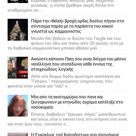
Ευβοίας ο αιφνίδιος θάνατος μιας 56χρονης
γυναίκας, η οποία βρέθηκε νεκρή δίπλα στο
σταθμευμένο αυ...
Πάρα την «θεϊκή» βροχή ορδες δούλοι πήγαν στο
σύνταγμα παρέα με τα παράσιτα του κακού
γνωστοί ως κομμουνιστες
Μυαλο δεν βαζουν οι δουλοι του Γιαχβε και των
φυλων του εδω και πανω απο 20 αιωνες ουτε με
τα διαβολικα κομμουνιστικα μπολια εβαλαν μαλ...
Ακούστε κάποιον Γάκη που ειναι δείγμα του μέσου
νεοέλληνα που ισοπεδώνει κάθε έννοια της
στοιχειώδους λογικής
Αλλο ενα δειγμα δηδεν φωστηρα νεοελληνα και
"Γιατρου " περιορισμενης νοημοσυνης που
φαινεται οταν μιλανε για "ναζι" κ...
Μια απο τα εκατομμύρια που πανε και
ζευγαρωνουν με κτηνώδες αγρίμια κατέληξε στο
νοσοκομείο
Επισης διαβαζουν "έγκυρες πήγες" μισάνθρωπων
και οπως ειναι η εικονα τους στο ιντερνετ ετσι ειναι
και στην ζωη τους, τουτεστιν ο...
Ἡ Ἐγκύκλιος τοῦ Καποδίστρια ποὺ ἀπαγόρευε