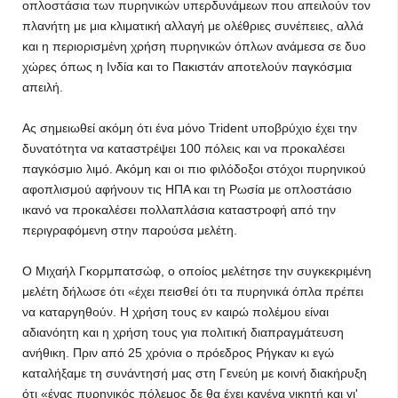
οπλοστάσια των πυρηνικών υπερδυνάμεων που απειλούν τον
πλανήτη με μια κλιματική αλλαγή με ολέθριες συνέπειες, αλλά
και η περιορισμένη χρήση πυρηνικών όπλων ανάμεσα σε δυο
χώρες όπως η Ινδία και το Πακιστάν αποτελούν παγκόσμια
απειλή.
Ας σημειωθεί ακόμη ότι ένα μόνο Trident υποβρύχιο έχει την
δυνατότητα να καταστρέψει 100 πόλεις και να προκαλέσει
παγκόσμιο λιμό. Ακόμη και οι πιο φιλόδοξοι στόχοι πυρηνικού
αφοπλισμού αφήνουν τις ΗΠΑ και τη Ρωσία με οπλοστάσιο
ικανό να προκαλέσει πολλαπλάσια καταστροφή από την
περιγραφόμενη στην παρούσα μελέτη.
Ο Μιχαήλ Γκορμπατσώφ, ο οποίος μελέτησε την συγκεκριμένη
μελέτη δήλωσε ότι «έχει πεισθεί ότι τα πυρηνικά όπλα πρέπει
να καταργηθούν. Η χρήση τους εν καιρώ πολέμου είναι
αδιανόητη και η χρήση τους για πολιτική διαπραγμάτευση
ανήθικη. Πριν από 25 χρόνια ο πρόεδρος Ρήγκαν κι εγώ
καταλήξαμε τη συνάντησή μας στη Γενεύη με κοινή διακήρυξη
ότι «ένας πυρηνικός πόλεμος δε θα έχει κανένα νικητή και γι'