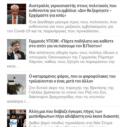
Αυστραλός γερουσιαστής στους πολιτικούς που
ευθύνονται για τα εμβόλια: «Δεν θα ξεφύγετε –
Ερχόμαστε για εσάς»
Ένα ξεκάθαρο μήνυμα προς τους πολιτικούς που
ευθύνονται για τους μαζικούς εμβολιασμούς για
τον Covid-19 και τις παρενέργειες που προκάλεσαν...
Γερμανός ΥΠΟΙΚ: «Πάρτε ποδήλατο και καθίστε
στο σπίτι για να πιέσουμε τον Β.Πούτιν»!
Μια απίστευτη οδηγία προς τους πολίτες έδωσε ο
υπουργός Οικονομικών της Γερμανίας Ρόμπερτ
Χάμπεκ, καθώς τους ζήτησε να περιορίσουν την
κατα...
Ο καταραμένος φάρος, που οι φαροφύλακες του
τρελαίνονταν ο ένας μετά τον άλλον
Στο δυτικό άκρο της περιοχής της Βρετάνης της
Γαλλίας βρίσκεται το στενό του Ραζ-ντε-Σεν,
διάσπαρτο βραχονησίδες που τις κτυπούν
ανελέητα τ...
Άλλη μια που διάβαζε έγκυρες πήγες των
μισάνθρωπων πήγε αδιάβαστη ενώ έκανε διακοπές
Δηθεν βαρύ πένθος προκάλεσε στα Νέα Στύρα