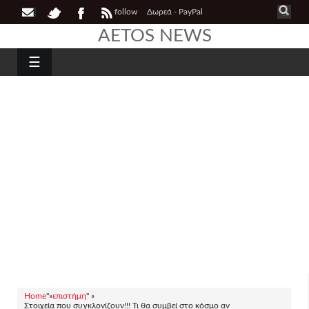
follow
Δωρεά - PayPal
AETOS NEWS
☰
Home
"»
επιστήμη
" »
Στοιχεία που συγκλονίζουν!!! Τι θα συμβεί στο κόσμο αν