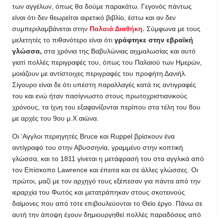
των αγγέλων, όπως θα δούμε παρακάτω. Γεγονός πάντως
είναι ότι δεν θεωρείται αιρετικό βιβλίο, έστω και αν δεν
συμπεριλαμβάνεται στην
Παλαιά Διαθήκη.
Σύμφωνα με τους
μελετητές το πιθανότερο είναι ότι
γράφτηκε στην εβραϊκή
γλώσσα,
στα χρόνια της Βαβυλώνιας αιχμαλωσίας και αυτό
γιατί πολλές περιγραφές του, όπως του Παλαιού των Ημερών,
μοιάζουν με αντίστοιχες περιγραφές του προφήτη Δανιήλ.
Σίγουρο είναι δε ότι υπέστη παραλλαγές κατά τις αντιγραφές
του και ενώ ήταν πασίγνωστο στους πρωτοχριστιανικούς
χρόνους, τα ίχνη του εξαφανίζονται περίπου στα τέλη του 8ου
με αρχές του 9ου μ.Χ αιώνα.
Οι ‘Aγγλοι περιηγητές Bruce και Ruppel βρίσκουν ένα
αντίγραφό του στην Αβυσσηνία, γραμμένο στην κοπτική
γλώσσα, και το 1811 γίνεται η μετάφρασή του στα αγγλικά από
τον Επίσκοπο Lawrence και έπειτα και σε άλλες γλώσσες. Οι
πρώτοι, μαζί με τον αρχηγό τους εξέπεσαν για πάντα από την
ιεραρχία του Φωτός και μετατράπηκαν στους σκοτεινούς
δαίμονες που από τότε επιβουλεύονται το Θείο έργο. Πάνω σε
αυτή την άποψη έχουν δημιουργηθεί πολλές παραδόσεις από