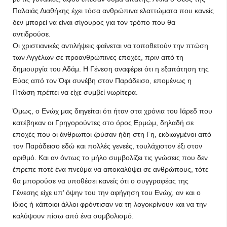
Παλαιάς Διαθήκης έχει τόσα ανθρώπινα ελαττώματα που κανείς
δεν μπορεί να είναι σίγουρος για τον τρόπο που θα
αντιδρούσε.
Οι χριστιανικές αντιλήψεις φαίνεται να τοποθετούν την πτώση
των Αγγέλων σε προανθρώπινες εποχές, πριν από τη
δημιουργία του Αδάμ. Η Γένεση αναφέρει ότι η εξαπάτηση της
Εύας από τον Όφι συνέβη στον Παράδεισο, επομένως η
Πτώση πρέπει να είχε συμβεί νωρίτερα.
Όμως, ο Ενώχ μας διηγείται ότι ήταν στα χρόνια του Ιάρεδ που
κατέβηκαν οι Γρηγορούντες στο όρος Ερμώμ, δηλαδή σε
εποχές που οι άνθρωποι ζούσαν ήδη στη Γη, εκδιωγμένοι από
τον Παράδεισο εδώ και πολλές γενεές, τουλάχιστον έξι στον
αριθμό. Και αν όντως το μήλο συμβολίζει τις γνώσεις που δεν
έπρεπε ποτέ ένα πνεύμα να αποκαλύψει σε ανθρώπους, τότε
θα μπορούσε να υποθέσει κανείς ότι ο συγγραφέας της
Γένεσης είχε υπ’ όψην του την αφήγηση του Ενώχ, αν και ο
ίδιος ή κάποιοι άλλοι φρόντισαν να τη λογοκρίνουν και να την
καλύψουν πίσω από ένα συμβολισμό.