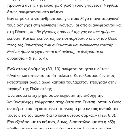
προϊόντα αυτής της ένωσης, δηλαδή τους γίγαντες ή Νεφιλίμ,
όπως αναφέρονται στο κείμενο.
Εάν επρόκειτο για ανθρώπους, για ποιο λόγο η αναπαραγωγή
τους οδήγησε στη γέννηση Γιγάντων, οι οποίοι αναφέρονται και
στη Γένεση; «
οι δε γίγαντες ήσαν επί της γης εν ταις ημέραις
εκείναις. Και μετ’ εκείνο, ως αν εισεπορεύοντο οι υιοί του Θεού
προς τας θυγατέρας των ανθρώπων και εγεννωσαν εαυτοίς.
Εκείνοι ήσαν οι γίγαντες οι απ’ αιώνος, οι άνθρωποι οι
ονομαστοί
» (Γεν. 6, 4).
Ενώ στους Αριθμούς (33, 13) αναφέρει ότι ήταν υιοί των
«Ανάκ» και υπαινίσσεται ότι τελικά ο Κατακλυσμός δεν τους
κατάστρεψε όλους αλλά κάποιοι τουλάχιστον επέζησαν στην
περιοχή της Παλαιστίνης.
Ένα ακόμα επιχείρημα όσων δέχονται την εκδοχή της
λανθασμένης μετάφρασης στηρίζεται στη Γένεση, όπου ο Θεός
αναφέρει: «ου μη καταμείνει το πνεύμα μου εν τοις ανθρώποις
τούτοις εις τον αιώνα δια το είναι αυτούς σάρκας» (Γεν. 6,3).
Εάν εξετάσουμε το κείμενο, όμως, διαπιστώνουμε ότι η λέξη
«άνθρωποι» μπορεί να αναφέρεται στους Γίγαντες και όχι