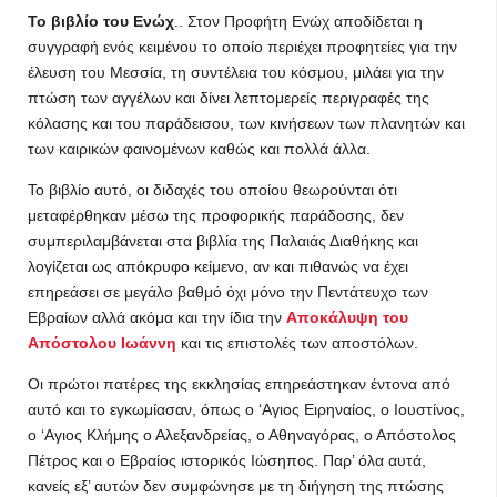
Το βιβλίο του Ενώχ
.. Στον Προφήτη Ενώχ αποδίδεται η
συγγραφή ενός κειμένου το οποίο περιέχει προφητείες για την
έλευση του Μεσσία, τη συντέλεια του κόσμου, μιλάει για την
πτώση των αγγέλων και δίνει λεπτομερείς περιγραφές της
κόλασης και του παράδεισου, των κινήσεων των πλανητών και
των καιρικών φαινομένων καθώς και πολλά άλλα.
Το βιβλίο αυτό, οι διδαχές του οποίου θεωρούνται ότι
μεταφέρθηκαν μέσω της προφορικής παράδοσης, δεν
συμπεριλαμβάνεται στα βιβλία της Παλαιάς Διαθήκης και
λογίζεται ως απόκρυφο κείμενο, αν και πιθανώς να έχει
επηρεάσει σε μεγάλο βαθμό όχι μόνο την Πεντάτευχο των
Εβραίων αλλά ακόμα και την ίδια την
Αποκάλυψη του
Απόστολου Ιωάννη
και τις επιστολές των αποστόλων.
Οι πρώτοι πατέρες της εκκλησίας επηρεάστηκαν έντονα από
αυτό και το εγκωμίασαν, όπως ο ‘Aγιος Ειρηναίος, ο Ιουστίνος,
ο ‘Aγιος Κλήμης ο Αλεξανδρείας, ο Αθηναγόρας, ο Απόστολος
Πέτρος και ο Εβραίος ιστορικός Ιώσηπος. Παρ’ όλα αυτά,
κανείς εξ’ αυτών δεν συμφώνησε με τη διήγηση της πτώσης