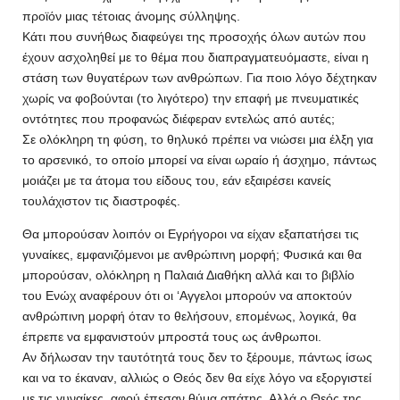
προϊόν μιας τέτοιας άνομης σύλληψης.
Κάτι που συνήθως διαφεύγει της προσοχής όλων αυτών που
έχουν ασχοληθεί με το θέμα που διαπραγματευόμαστε, είναι η
στάση των θυγατέρων των ανθρώπων. Για ποιο λόγο δέχτηκαν
χωρίς να φοβούνται (το λιγότερο) την επαφή με πνευματικές
οντότητες που προφανώς διέφεραν εντελώς από αυτές;
Σε ολόκληρη τη φύση, το θηλυκό πρέπει να νιώσει μια έλξη για
το αρσενικό, το οποίο μπορεί να είναι ωραίο ή άσχημο, πάντως
μοιάζει με τα άτομα του είδους του, εάν εξαιρέσει κανείς
τουλάχιστον τις διαστροφές.
Θα μπορούσαν λοιπόν οι Εγρήγοροι να είχαν εξαπατήσει τις
γυναίκες, εμφανιζόμενοι με ανθρώπινη μορφή; Φυσικά και θα
μπορούσαν, ολόκληρη η Παλαιά Διαθήκη αλλά και το βιβλίο
του Ενώχ αναφέρουν ότι οι ‘Aγγελοι μπορούν να αποκτούν
ανθρώπινη μορφή όταν το θελήσουν, επομένως, λογικά, θα
έπρεπε να εμφανιστούν μπροστά τους ως άνθρωποι.
Αν δήλωσαν την ταυτότητά τους δεν το ξέρουμε, πάντως ίσως
και να το έκαναν, αλλιώς ο Θεός δεν θα είχε λόγο να εξοργιστεί
με τις γυναίκες, αφού έπεσαν θύμα απάτης. Αλλά ο Θεός της