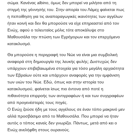
σώμα. Κανένας albino, όμως δεν μπορεί να μιλήσει από τη
στιγμή της γέννησής του. Στην απορία του Λάμεχ φαίνεται πως
η πεποίθηση για τις αναπαραγωγικές ικανότητες των αγγέλων
ήταν κοινή και δεν θα μπορούσε να είχε επηρεαστεί από τον
Ενώχ, αφού ο τελευταίος μόλις τότε αποκάλυψε στο
Μαθουσάλα την πτώση των Εγρήγορων και τον επερχόμενο
κατακλυσμό.
Θα μπορούσε η περιγραφή του Νώε να είναι μια συμβολική
αναφορά στη δημιουργία της λευκής φυλής; Δυστυχώς δεν
υπάρχουν επιβεβαιωμένα στοιχεία για τόσο μεγάλη αρχαιότητα
των Εβραίων ούτε και υπάρχουν αναφορές για την εμφάνιση
των υιών του Νώε. Εδώ, όπως και στην ιστορία του
κατακλυσμού, φαίνεται ίσως πιο έντονα από ποτέ η
πιθανότητα επιρροής των αντιγραφέων ή και των συγγραφέων
από προγενέστερές τους πηγές.
Ο Ενώχ ζούσε ήδη με τους αγγέλους σε έναν τόπο μακρινό μεν
αλλά προσβάσιμο από το Μαθουσάλα. Που μπορεί να ήταν
αυτός ο τόπος κανείς δεν γνωρίζει. Πάντως, μετά από κει ο
Ενώχ ανελήφθη στους ουρανούς.