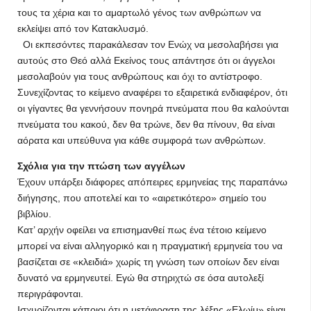
τους τα χέρια και το αμαρτωλό γένος των ανθρώπων να
εκλείψει από τον Κατακλυσμό.
Οι εκπεσόντες παρακάλεσαν τον Ενώχ να μεσολαβήσει για
αυτούς στο Θεό αλλά Εκείνος τους απάντησε ότι οι άγγελοι
μεσολαβούν για τους ανθρώπους και όχι το αντίστροφο.
Συνεχίζοντας το κείμενο αναφέρει το εξαιρετικά ενδιαφέρον, ότι
οι γίγαντες θα γεννήσουν πονηρά πνεύματα που θα καλούνται
πνεύματα του κακού, δεν θα τρώνε, δεν θα πίνουν, θα είναι
αόρατα και υπεύθυνα για κάθε συμφορά των ανθρώπων.
Σχόλια για την πτώση των αγγέλων
Έχουν υπάρξει διάφορες απόπειρες ερμηνείας της παραπάνω
διήγησης, που αποτελεί και το «αιρετικότερο» σημείο του
βιβλίου.
Κατ’ αρχήν οφείλει να επισημανθεί πως ένα τέτοιο κείμενο
μπορεί να είναι αλληγορικό και η πραγματική ερμηνεία του να
βασίζεται σε «κλειδιά» χωρίς τη γνώση των οποίων δεν είναι
δυνατό να ερμηνευτεί. Εγώ θα στηριχτώ σε όσα αυτολεξί
περιγράφονται.
Ισχυρίζονται κάποιοι ότι η μετάφραση της λέξης «Ελωίμ» είναι