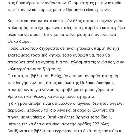
στις θυγατέρες των ανθρώπων. Οι ομοιότητες με την ιστορία
των Τιτάνων και κυρίως με τον Προμηθέα είναι εμφανείς.
Και είναι να αναρωτιέται κανείς εάν όλος αυτός ο τεχνολογικός
πολιτισμός που έχουμε αναπτύξει, που μπορεί να καταστρέψει
αλλά και να σώσει, ξεκίνησε από ένα μίασμα ή αν είναι ένα
Θεϊκό δώρο.
Ποιος Θεός που δεχόμαστε ότι είναι η τέλεια ύπαρξη θα είχε
ελαττώματα τόσο εκδικητικά, τόσο ανθρώπινα, που θα
στερούσε από τα αγαπημένα του πλάσματα τις γνώσεις για να
καλυτερεύσουν τη ζωή τους;
Για αυτό, το βιβλίο του Ενώχ, άσχετα με την ορθότητα ή μη
των διηγήσεων του, όπως και όλα της Παλαιάς Διαθήκης,
προσφέρονται για γόνιμους προβληματισμούς γύρω από
θρησκευτικά- θεολογικά και όχι μόνο ζητήματα.
η δίκη μου άποψη είναι ότι μάλλον οι άγγελοι δεν ήταν άγγελοι
ακριβώς ,,,έξαλλου το ίδιο λένε και οι αρχαίοι Έλληνες ότι
πήγαν με γυναίκες οι θεοι! και άλλες θρησκείες το ίδιο ! ,
μήπως τελικά όλα αυτά είναι σαν της ομάδες ??? όλες
βασίζονται σε βιβλία που έγραψαν με τα δικά τους πιστεύω κ