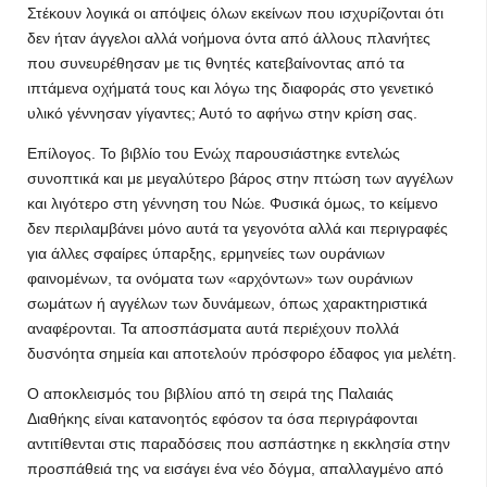
Στέκουν λογικά οι απόψεις όλων εκείνων που ισχυρίζονται ότι
δεν ήταν άγγελοι αλλά νοήμονα όντα από άλλους πλανήτες
που συνευρέθησαν με τις θνητές κατεβαίνοντας από τα
ιπτάμενα οχήματά τους και λόγω της διαφοράς στο γενετικό
υλικό γέννησαν γίγαντες; Αυτό το αφήνω στην κρίση σας.
Επίλογος. Το βιβλίο του Ενώχ παρουσιάστηκε εντελώς
συνοπτικά και με μεγαλύτερο βάρος στην πτώση των αγγέλων
και λιγότερο στη γέννηση του Νώε. Φυσικά όμως, το κείμενο
δεν περιλαμβάνει μόνο αυτά τα γεγονότα αλλά και περιγραφές
για άλλες σφαίρες ύπαρξης, ερμηνείες των ουράνιων
φαινομένων, τα ονόματα των «αρχόντων» των ουράνιων
σωμάτων ή αγγέλων των δυνάμεων, όπως χαρακτηριστικά
αναφέρονται. Τα αποσπάσματα αυτά περιέχουν πολλά
δυσνόητα σημεία και αποτελούν πρόσφορο έδαφος για μελέτη.
Ο αποκλεισμός του βιβλίου από τη σειρά της Παλαιάς
Διαθήκης είναι κατανοητός εφόσον τα όσα περιγράφονται
αντιτίθενται στις παραδόσεις που ασπάστηκε η εκκλησία στην
προσπάθειά της να εισάγει ένα νέο δόγμα, απαλλαγμένο από