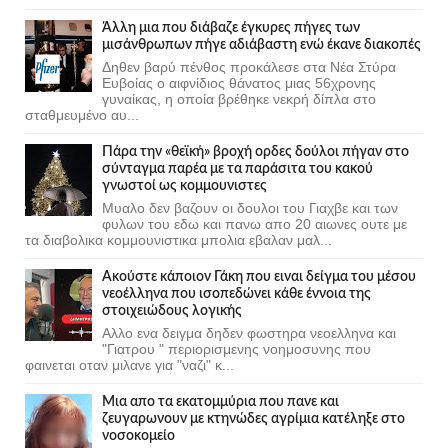
Άλλη μια που διάβαζε έγκυρες πήγες των
μισάνθρωπων πήγε αδιάβαστη ενώ έκανε διακοπές
Δηθεν βαρύ πένθος προκάλεσε στα Νέα Στύρα
Ευβοίας ο αιφνίδιος θάνατος μιας 56χρονης
γυναίκας, η οποία βρέθηκε νεκρή δίπλα στο
σταθμευμένο αυ...
Πάρα την «θεϊκή» βροχή ορδες δούλοι πήγαν στο
σύνταγμα παρέα με τα παράσιτα του κακού
γνωστοί ως κομμουνιστες
Μυαλο δεν βαζουν οι δουλοι του Γιαχβε και των
φυλων του εδω και πανω απο 20 αιωνες ουτε με
τα διαβολικα κομμουνιστικα μπολια εβαλαν μαλ...
Ακούστε κάποιον Γάκη που ειναι δείγμα του μέσου
νεοέλληνα που ισοπεδώνει κάθε έννοια της
στοιχειώδους λογικής
Αλλο ενα δειγμα δηδεν φωστηρα νεοελληνα και
"Γιατρου " περιορισμενης νοημοσυνης που
φαινεται οταν μιλανε για "ναζι" κ...
Μια απο τα εκατομμύρια που πανε και
ζευγαρωνουν με κτηνώδες αγρίμια κατέληξε στο
νοσοκομείο