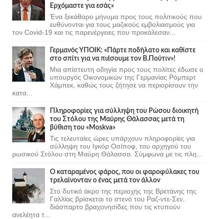
Ερχόμαστε για εσάς»
Ένα ξεκάθαρο μήνυμα προς τους πολιτικούς που
ευθύνονται για τους μαζικούς εμβολιασμούς για
τον Covid-19 και τις παρενέργειες που προκάλεσαν...
Γερμανός ΥΠΟΙΚ: «Πάρτε ποδήλατο και καθίστε
στο σπίτι για να πιέσουμε τον Β.Πούτιν»!
Μια απίστευτη οδηγία προς τους πολίτες έδωσε ο
υπουργός Οικονομικών της Γερμανίας Ρόμπερτ
Χάμπεκ, καθώς τους ζήτησε να περιορίσουν την
κατα...
Πληροφορίες για σύλληψη του Ρώσου διοικητή
του Στόλου της Mαύρης Θάλασσας μετά τη
βύθιση του «Moskva»
Τις τελευταίες ώρες υπάρχουν πληροφορίες για
σύλληψη του Ιγκόρ Οσίποφ, του αρχηγού του
ρωσικού Στόλου στη Μαύρη Θάλασσα. Σύμφωνα με τις πλη...
Ο καταραμένος φάρος, που οι φαροφύλακες του
τρελαίνονταν ο ένας μετά τον άλλον
Στο δυτικό άκρο της περιοχής της Βρετάνης της
Γαλλίας βρίσκεται το στενό του Ραζ-ντε-Σεν,
διάσπαρτο βραχονησίδες που τις κτυπούν
ανελέητα τ...