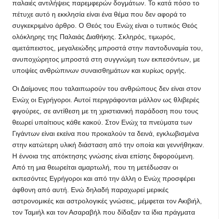
παλαιές αντιλήψεις παρεμφερών δογμάτων. Το κατά πόσο το
πέτυχε αυτό η εκκλησία είναι ένα θέμα που δεν αφορά το
συγκεκριμένο άρθρο. Ο Θεός του Ενώχ είναι ο τυπικός Θεός
ολόκληρης της Παλαιάς Διαθήκης. Σκληρός, τιμωρός,
αμετάπειστος, μεγαλειώδης μπροστά στην παντοδυναμία του,
ανυποχώρητος μπροστά στη συγγνώμη των εκπεσόντων, με
υποψίες ανθρώπινων συναισθημάτων και κυρίως οργής.
Οι Δαίμονες που ταλαιπωρούν του ανθρώπους δεν είναι στον
Ενώχ οι Εγρήγοροι. Αυτοί περιγράφονται μάλλον ως θλιβερές
φιγούρες, σε αντίθεση με τη χριστιανική παράδοση που τους
θεωρεί υπαίτιους κάθε κακού. Στον Ενώχ τα πνεύματα των
Γιγάντων είναι εκείνα που προκαλούν τα δεινά, εγκλωβισμένα
στην κατώτερη υλική διάσταση από την οποία και γεννήθηκαν.
Η έννοια της απόκτησης γνώσης είναι επίσης διφορούμενη.
Από τη μια θεωρείται αμαρτωλή, που τη μετέδωσαν οι
εκπεσόντες Εγρήγοροι και από την άλλη ο Ενώχ προσφέρει
άφθονη από αυτή. Ενώ δηλαδή παραχωρεί μερικές
αστρονομικές και αστρολογικές γνώσεις, μέμφεται τον Ακιβιήλ,
τον Ταμιήλ και τον Ασαραβήλ που δίδαξαν τα ίδια πράγματα