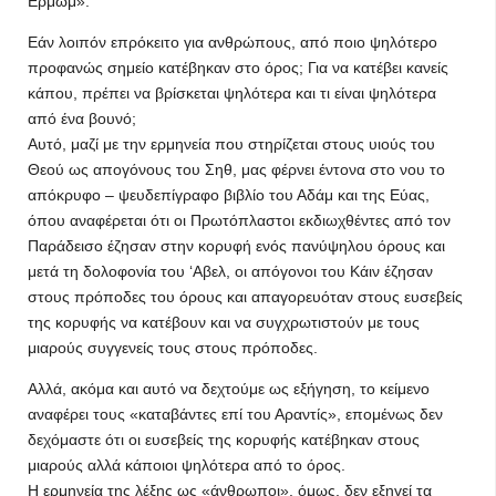
Ερμώμ».
Εάν λοιπόν επρόκειτο για ανθρώπους, από ποιο ψηλότερο
προφανώς σημείο κατέβηκαν στο όρος; Για να κατέβει κανείς
κάπου, πρέπει να βρίσκεται ψηλότερα και τι είναι ψηλότερα
από ένα βουνό;
Αυτό, μαζί με την ερμηνεία που στηρίζεται στους υιούς του
Θεού ως απογόνους του Σηθ, μας φέρνει έντονα στο νου το
απόκρυφο – ψευδεπίγραφο βιβλίο του Αδάμ και της Εύας,
όπου αναφέρεται ότι οι Πρωτόπλαστοι εκδιωχθέντες από τον
Παράδεισο έζησαν στην κορυφή ενός πανύψηλου όρους και
μετά τη δολοφονία του ‘Aβελ, οι απόγονοι του Κάιν έζησαν
στους πρόποδες του όρους και απαγορευόταν στους ευσεβείς
της κορυφής να κατέβουν και να συγχρωτιστούν με τους
μιαρούς συγγενείς τους στους πρόποδες.
Αλλά, ακόμα και αυτό να δεχτούμε ως εξήγηση, το κείμενο
αναφέρει τους «καταβάντες επί του Αραντίς», επομένως δεν
δεχόμαστε ότι οι ευσεβείς της κορυφής κατέβηκαν στους
μιαρούς αλλά κάποιοι ψηλότερα από το όρος.
Η ερμηνεία της λέξης ως «άνθρωποι», όμως, δεν εξηγεί τα