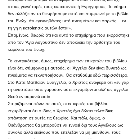
στους γεννήτορές τους εκπεσόντες ή Εγρήγορους. Το νόημα
δεν αλλάζει αν το θεωρήσουμε αυτό και συμφωνεί με το βιβλίο
του Ενώχ, ότι «γεννηθέντες υπό πνευμάτων και σαρκός… εν
τη γη η κατοίκησις αυτών έσται».
Επομένως, θεωρώ ότι και αυτό το επιχείρημα που εκφράστηκε
από τον ‘Aγιο Αυγουστίνο δεν αποκλείει την ορθότητα του
κειμένου του Ενώχ.
Το κεντρικότερο, όμως, επιχείρημα των επικριτών του βιβλίου
είναι ότι, σύμφωνα με αυτούς, οι ‘Aγγελοι δεν είναι δυνατό ως
πνεύματα να τεκνοποιήσουν. Θα σταθούμε εδώ περισσότερο.
Στο Κατά Ματθαίον Ευαγγέλιο, ο Χριστός αναφέρει ότι «εν γαρ
τη αναστάσει ούτε γαμούσιν ούτε εκγαμίζονται αλλ’ ως άγγελοι
Θεού εν ουρανώ εισί».
Στηριζόμενοι πάνω σε αυτό, οι επικριτές του βιβλίου
ισχυρίζονται ότι ο ίδιος ο Χριστός έχει δώσει τελεσίδικη
απάντηση σε αυτές τις θεωρίες. Και πάλι, όμως, ο
Θεάνθρωπος θα μπορούσε να εννοεί όχι τους Αγγέλους ως
σύνολο αλλά εκείνους που επέλεξαν να μη μιανθούν, τους