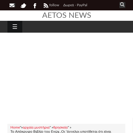
follow
Δωρεά - PayPal
AETOS NEWS
☰
Home
"»
αρχαία μυστήρια
" »
θρησκεία
" »
Το Απόκρυφο Βιβλίο του Ενώχ,,Οι ‘άγγελοι υποτίθεται ότι είναι