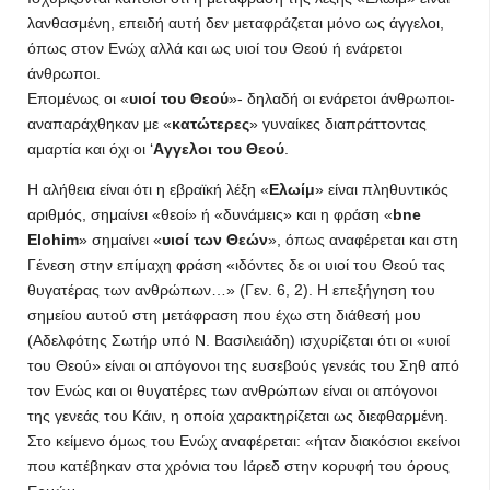
λανθασμένη, επειδή αυτή δεν μεταφράζεται μόνο ως άγγελοι,
όπως στον Ενώχ αλλά και ως υιοί του Θεού ή ενάρετοι
άνθρωποι.
Επομένως οι «
υιοί του Θεού
»- δηλαδή οι ενάρετοι άνθρωποι-
αναπαράχθηκαν με «
κατώτερες
» γυναίκες διαπράττοντας
αμαρτία και όχι οι ‘
Aγγελοι του Θεού
.
Η αλήθεια είναι ότι η εβραϊκή λέξη «
Ελωίμ
» είναι πληθυντικός
αριθμός, σημαίνει «θεοί» ή «δυνάμεις» και η φράση «
bne
Elohim
» σημαίνει «
υιοί των Θεών
», όπως αναφέρεται και στη
Γένεση στην επίμαχη φράση «ιδόντες δε οι υιοί του Θεού τας
θυγατέρας των ανθρώπων…» (Γεν. 6, 2). Η επεξήγηση του
σημείου αυτού στη μετάφραση που έχω στη διάθεσή μου
(Αδελφότης Σωτήρ υπό Ν. Βασιλειάδη) ισχυρίζεται ότι οι «υιοί
του Θεού» είναι οι απόγονοι της ευσεβούς γενεάς του Σηθ από
τον Ενώς και οι θυγατέρες των ανθρώπων είναι οι απόγονοι
της γενεάς του Κάιν, η οποία χαρακτηρίζεται ως διεφθαρμένη.
Στο κείμενο όμως του Ενώχ αναφέρεται: «ήταν διακόσιοι εκείνοι
που κατέβηκαν στα χρόνια του Ιάρεδ στην κορυφή του όρους