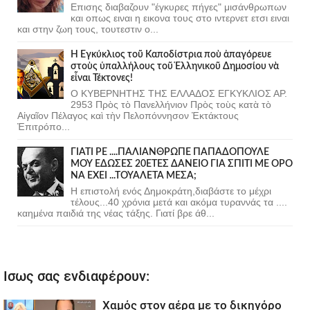
Επισης διαβαζουν "έγκυρες πήγες" μισάνθρωπων
και οπως ειναι η εικονα τους στο ιντερνετ ετσι ειναι
και στην ζωη τους, τουτεστιν ο...
Ἡ Ἐγκύκλιος τοῦ Καποδίστρια ποὺ ἀπαγόρευε
στοὺς ὑπαλλήλους τοῦ Ἑλληνικοῦ Δημοσίου νὰ
εἶναι Τέκτονες!
Ο ΚΥΒΕΡΝΗΤΗΣ ΤΗΣ ΕΛΛΑΔΟΣ ΕΓΚΥΚΛΙΟΣ ΑΡ.
2953 Πρὸς τὸ Πανελλήνιον Πρὸς τοὺς κατὰ τὸ
Αἰγαῖον Πέλαγος καὶ τὴν Πελοπόννησον Ἐκτάκτους
Ἐπιτρόπο...
ΓΙΑΤΙ ΡΕ ....ΠΑΛΙΑΝΘΡΩΠΕ ΠΑΠΑΔΟΠΟΥΛΕ
ΜΟΥ ΕΔΩΣΕΣ 20ΕΤΕΣ ΔΑΝΕΙΟ ΓΙΑ ΣΠΙΤΙ ΜΕ ΟΡΟ
ΝΑ ΕΧΕΙ ...ΤΟΥΑΛΕΤΑ ΜΕΣΑ;
Η επιστολή ενός Δημοκράτη,διαβάστε το μέχρι
τέλους...40 χρόνια μετά και ακόμα τυραννάς τα ....
καημένα παιδιά της νέας τάξης. Γιατί βρε άθ...