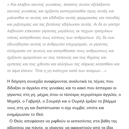
« Και έλαβον εαυτοίς γυναίκας, έκαστος αυτών εξελέξαντο
εαυτοίς γυναίκας και ήρξαντο εισπορεύεσθαι προς αυτάς και
μιάνεσθαι εν αυταίς και εδίδαξαν αυτάς φαρμακείας και παοιδάς
και ριζοτομίας και τας βοτάνας εδήλωσαν αυτάς. Αι δε εν γαστρί
λαβούσιν ετέκοσαν γίγαντας μεγάλους εκ πηχών τρισχιλίων
οίτινες κατήσθοσαν τους κόπους των ανθρώπων. Ως δε ουκ
εδυνήθησαν αυτοίς οι άνθρωποι επιχορηγείν, οι γίγαντες
ετόλμησαν επ’ αυτούς και κατησθίοσαν τους ανθρώπους και
ήρξαντο αμαρτάνειν εν τοις πετεινοίς και τοις θηρίοις και
ερπετείς και τοις ιχθύσιν και αλλήλων τας σάρκας κατεσθίειν και
το αίμα έπινον. Τότε η γη ενέτυχεν κατά των ανόμων…»
Η διήγηση συνεχίζει αναφέροντας αναλυτικά τις τέχνες που
δίδαξαν οι άγγελοι στις γυναίκες και το κακό που έσπειραν οι
γίγαντες στη γη, μέχρις ότου οι τέσσερις ισχυρότεροι άγγελοι, ο
Μιχαήλ, ο Γαβριήλ, ο Σουριήλ και ο Ουριήλ έριξαν το βλέμμα
τους στη γη και διαπίστωσαν τι είχε συμβεί, οπότε και
ενημέρωσαν το Θεό.
Ο Θεός αποφάσισε να ριφθούν οι εκπεσόντες στα βάθη της
αβύσσου για πάντα, οι γίγαντες να αφανιστούν από τα ίδια