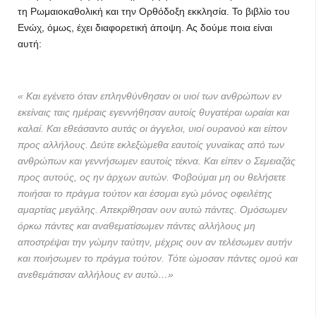
τη Ρωμαιοκαθολική και την Ορθόδοξη εκκλησία. Το βιβλίο του
Ενώχ, όμως, έχει διαφορετική άποψη. Ας δούμε ποια είναι
αυτή:
« Και εγένετο όταν επληνθύνθησαν οι υιοί των ανθρώπων εν
εκείναις ταις ημέραις εγεννήθησαν αυτοίς θυγατέραι ωραίαι και
καλαί. Και εθεάσαντο αυτάς οι άγγελοι, υιοί ουρανού και είπον
προς αλλήλους. Δεύτε εκλεξώμεθα εαυτοίς γυναίκας από των
ανθρώπων και γεννήσωμεν εαυτοίς τέκνα. Και είπεν ο Σεμειαζάς
προς αυτούς, ος ην άρχων αυτών. Φοβούμαι μη ου θελήσετε
ποιήσαι το πράγμα τούτον και έσομαι εγώ μόνος οφειλέτης
αμαρτίας μεγάλης. Απεκρίθησαν ουν αυτώ πάντες. Ομόσωμεν
όρκω πάντες και αναθεματίσωμεν πάντες αλλήλους μη
αποστρέψαι την γώμην ταύτην, μέχρις ουν αν τελέσωμεν αυτήν
και ποιήσωμεν το πράγμα τούτον. Τότε ώμοσαν πάντες ομού και
ανεθεμάτισαν αλλήλους εν αυτώ…»