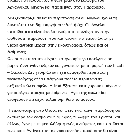
δίκαιους αγγέλους που απάντησαν στο κάλεσμα του
Αρχαγγέλου Μιχαήλ και παρέμειναν στον Παράδεισο.
Δεν ξεκαθαρίζει σε καμία περίπτωση αν οι ‘Aγγελοι έχουν τη
δυνατότητα να δημιουργήσουν ζωή ή όχι. Οι ‘Aγγελοι
υποτίθεται ότι είναι άφυλα πνεύματα, τουλάχιστον στην
Ορθόδοξη παράδοση που κατ’ ανάγκην απεικονίζονται με
νεαρή αντρική μορφή στην εικονογραφία,
όπως και οι
Δαίμονες
.
Ωστόσο οι τελευταίοι έχουν κατηγορηθεί για ασέλγειες σε
βάρος ζωντανών ανδρών και γυναικών, με τη μορφή των Incubi
– Succubi. Δεν γνωρίζω εάν έχει αναφερθεί περίπτωση
τεκνοποίησης αλλά υπάρχουν πολλές περιπτώσεις
σεξουαλικών επαφών. Η Ιερά Εξέταση κατηγορούσε μάγισσες
για ασελγείς πράξεις με δαίμονες, ‘Aγιοι της εκκλησίας
αναφέρουν ότι είχαν ταλαιπωρηθεί από αυτούς.
Η τεκνοποίηση από Θεούς και Θεές είναι κοινή παράδοση σε
ολόκληρο τον κόσμο και η άμωμος σύλληψη του Χριστού και
άλλων, έγινε με τη μεσολάβηση ενός πνεύματος και υποτίθεται
πως και ο Αντίχριστος της χριστιανικής παράδοσης θα είναι