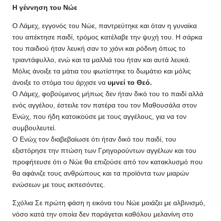
Η γέννηση του Νώε
Ο Λάμεχ, εγγονός του Νώε, παντρεύτηκε και όταν η γυναίκα
του απέκτησε παιδί, τρόμος κατέλαβε την ψυχή του. Η σάρκα
του παιδιού ήταν λευκή σαν το χιόνι και ρόδινη όπως το
τριαντάφυλλο, ενώ και τα μαλλιά του ήταν και αυτά λευκά.
Μόλις άνοιξε τα μάτια του φωτίστηκε το δωμάτιο και μόλις
άνοιξε το στόμα του άρχισε να
υμνεί το Θεό.
Ο Λάμεχ, φοβούμενος μήπως δεν ήταν δικό του το παιδί αλλά
ενός αγγέλου, έστειλε τον πατέρα του τον Μαθουσάλα στον
Ενώχ, που ήδη κατοικούσε με τους αγγέλους, για να τον
συμβουλευτεί.
Ο Ενώχ τον διαβεβαίωσε ότι ήταν δικό του παιδί, του
εξιστόρησε την πτώση των Γρηγορούντων αγγέλων και του
προφήτευσε ότι ο Νώε θα επιζούσε από τον κατακλυσμό που
θα αφάνιζε τους ανθρώπους και τα προϊόντα των μιαρών
ενώσεων με τους εκπεσόντες.
Σχόλια Σε πρώτη φάση η εικόνα του Νώε μοιάζει με αλβινισμό,
νόσο κατά την οποία δεν παράγεται καθόλου μελανίνη στο