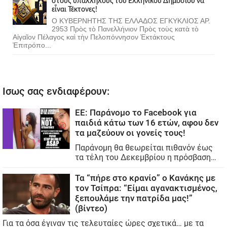
στοὺς ὑπαλλήλους τοῦ Ἑλληνικοῦ Δημοσίου νὰ
εἶναι Τέκτονες!
Ο ΚΥΒΕΡΝΗΤΗΣ ΤΗΣ ΕΛΛΑΔΟΣ ΕΓΚΥΚΛΙΟΣ ΑΡ.
2953 Πρὸς τὸ Πανελλήνιον Πρὸς τοὺς κατὰ τὸ
Αἰγαῖον Πέλαγος καὶ τὴν Πελοπόννησον Ἐκτάκτους
Ἐπιτρόπο...