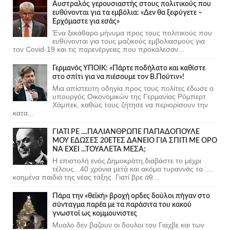
Αυστραλός γερουσιαστής στους πολιτικούς που
ευθύνονται για τα εμβόλια: «Δεν θα ξεφύγετε –
Ερχόμαστε για εσάς»
Ένα ξεκάθαρο μήνυμα προς τους πολιτικούς που
ευθύνονται για τους μαζικούς εμβολιασμούς για
τον Covid-19 και τις παρενέργειες που προκάλεσαν...
Γερμανός ΥΠΟΙΚ: «Πάρτε ποδήλατο και καθίστε
στο σπίτι για να πιέσουμε τον Β.Πούτιν»!
Μια απίστευτη οδηγία προς τους πολίτες έδωσε ο
υπουργός Οικονομικών της Γερμανίας Ρόμπερτ
Χάμπεκ, καθώς τους ζήτησε να περιορίσουν την
κατα...
ΓΙΑΤΙ ΡΕ ....ΠΑΛΙΑΝΘΡΩΠΕ ΠΑΠΑΔΟΠΟΥΛΕ
ΜΟΥ ΕΔΩΣΕΣ 20ΕΤΕΣ ΔΑΝΕΙΟ ΓΙΑ ΣΠΙΤΙ ΜΕ ΟΡΟ
ΝΑ ΕΧΕΙ ...ΤΟΥΑΛΕΤΑ ΜΕΣΑ;
Η επιστολή ενός Δημοκράτη,διαβάστε το μέχρι
τέλους...40 χρόνια μετά και ακόμα τυραννάς τα ....
καημένα παιδιά της νέας τάξης. Γιατί βρε άθ...
Πάρα την «θεϊκή» βροχή ορδες δούλοι πήγαν στο
σύνταγμα παρέα με τα παράσιτα του κακού
γνωστοί ως κομμουνιστες
Μυαλο δεν βαζουν οι δουλοι του Γιαχβε και των