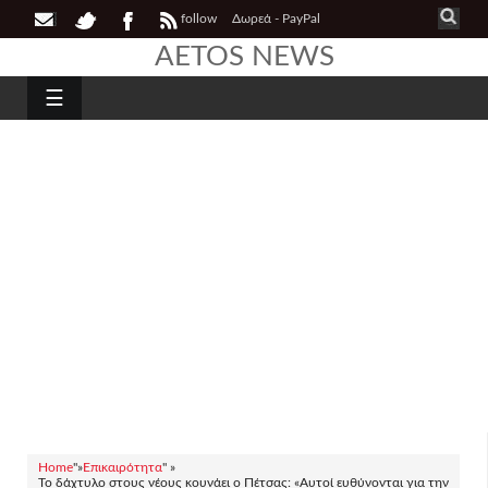
follow
Δωρεά - PayPal
AETOS NEWS
☰
Home
"»
Επικαιρότητα
" »
Το δάχτυλο στους νέους κουνάει ο Πέτσας: «Αυτοί ευθύνονται για την