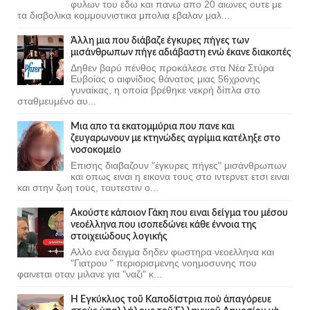
φυλων του εδω και πανω απο 20 αιωνες ουτε με
τα διαβολικα κομμουνιστικα μπολια εβαλαν μαλ...
Άλλη μια που διάβαζε έγκυρες πήγες των
μισάνθρωπων πήγε αδιάβαστη ενώ έκανε διακοπές
Δηθεν βαρύ πένθος προκάλεσε στα Νέα Στύρα
Ευβοίας ο αιφνίδιος θάνατος μιας 56χρονης
γυναίκας, η οποία βρέθηκε νεκρή δίπλα στο
σταθμευμένο αυ...
Μια απο τα εκατομμύρια που πανε και
ζευγαρωνουν με κτηνώδες αγρίμια κατέληξε στο
νοσοκομείο
Επισης διαβαζουν "έγκυρες πήγες" μισάνθρωπων
και οπως ειναι η εικονα τους στο ιντερνετ ετσι ειναι
και στην ζωη τους, τουτεστιν ο...
Ακούστε κάποιον Γάκη που ειναι δείγμα του μέσου
νεοέλληνα που ισοπεδώνει κάθε έννοια της
στοιχειώδους λογικής
Αλλο ενα δειγμα δηδεν φωστηρα νεοελληνα και
"Γιατρου " περιορισμενης νοημοσυνης που
φαινεται οταν μιλανε για "ναζι" κ...
Ἡ Ἐγκύκλιος τοῦ Καποδίστρια ποὺ ἀπαγόρευε