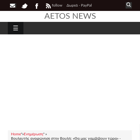
follow
Δωρεά - PayPal
AETOS NEWS
☰
Home
"»
Ενημέρωση
" »
Βουλευτής αναφώνησε στην Βουλή: «Θα μας γαμ@@ουν τώρα» -