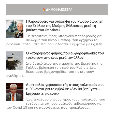
ΔΗΜΟΦΙΛΈΣΤΕΡΑ
Πληροφορίες για σύλληψη του Ρώσου διοικητή
του Στόλου της Mαύρης Θάλασσας μετά τη
βύθιση του «Moskva»
Τις τελευταίες ώρες υπάρχουν πληροφορίες για
σύλληψη του Ιγκόρ Οσίποφ, του αρχηγού του
ρωσικού Στόλου στη Μαύρη Θάλασσα. Σύμφωνα με τις πλη...
Ο καταραμένος φάρος, που οι φαροφύλακες του
τρελαίνονταν ο ένας μετά τον άλλον
Στο δυτικό άκρο της περιοχής της Βρετάνης της
Γαλλίας βρίσκεται το στενό του Ραζ-ντε-Σεν,
διάσπαρτο βραχονησίδες που τις κτυπούν
ανελέητα τ...
Αυστραλός γερουσιαστής στους πολιτικούς που
ευθύνονται για τα εμβόλια: «Δεν θα ξεφύγετε –
Ερχόμαστε για εσάς»
Ένα ξεκάθαρο μήνυμα προς τους πολιτικούς που
ευθύνονται για τους μαζικούς εμβολιασμούς για
τον Covid-19 και τις παρενέργειες που προκάλεσαν...