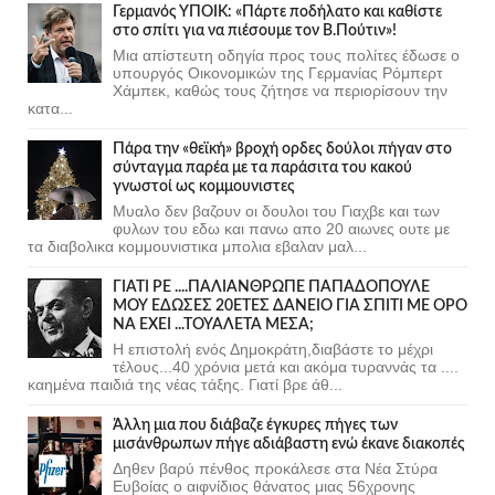
Γερμανός ΥΠΟΙΚ: «Πάρτε ποδήλατο και καθίστε
στο σπίτι για να πιέσουμε τον Β.Πούτιν»!
Μια απίστευτη οδηγία προς τους πολίτες έδωσε ο
υπουργός Οικονομικών της Γερμανίας Ρόμπερτ
Χάμπεκ, καθώς τους ζήτησε να περιορίσουν την
κατα...
Πάρα την «θεϊκή» βροχή ορδες δούλοι πήγαν στο
σύνταγμα παρέα με τα παράσιτα του κακού
γνωστοί ως κομμουνιστες
Μυαλο δεν βαζουν οι δουλοι του Γιαχβε και των
φυλων του εδω και πανω απο 20 αιωνες ουτε με
τα διαβολικα κομμουνιστικα μπολια εβαλαν μαλ...
ΓΙΑΤΙ ΡΕ ....ΠΑΛΙΑΝΘΡΩΠΕ ΠΑΠΑΔΟΠΟΥΛΕ
ΜΟΥ ΕΔΩΣΕΣ 20ΕΤΕΣ ΔΑΝΕΙΟ ΓΙΑ ΣΠΙΤΙ ΜΕ ΟΡΟ
ΝΑ ΕΧΕΙ ...ΤΟΥΑΛΕΤΑ ΜΕΣΑ;
Η επιστολή ενός Δημοκράτη,διαβάστε το μέχρι
τέλους...40 χρόνια μετά και ακόμα τυραννάς τα ....
καημένα παιδιά της νέας τάξης. Γιατί βρε άθ...
Άλλη μια που διάβαζε έγκυρες πήγες των
μισάνθρωπων πήγε αδιάβαστη ενώ έκανε διακοπές
Δηθεν βαρύ πένθος προκάλεσε στα Νέα Στύρα
Ευβοίας ο αιφνίδιος θάνατος μιας 56χρονης