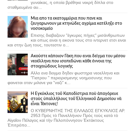
γυναίκας, η οποία βρέθηκε νεκρή δίπλα στο
σταθμευμένο αυ...
Μια απο τα εκατομμύρια που πανε και
ζευγαρωνουν με κτηνώδες αγρίμια κατέληξε στο
νοσοκομείο
Επισης διαβαζουν "έγκυρες πήγες" μισάνθρωπων
και οπως ειναι η εικονα τους στο ιντερνετ ετσι ειναι
και στην ζωη τους, τουτεστιν ο...
Ακούστε κάποιον Γάκη που ειναι δείγμα του μέσου
νεοέλληνα που ισοπεδώνει κάθε έννοια της
στοιχειώδους λογικής
Αλλο ενα δειγμα δηδεν φωστηρα νεοελληνα και
"Γιατρου " περιορισμενης νοημοσυνης που
φαινεται οταν μιλανε για "ναζι" κ...
Ἡ Ἐγκύκλιος τοῦ Καποδίστρια ποὺ ἀπαγόρευε
στοὺς ὑπαλλήλους τοῦ Ἑλληνικοῦ Δημοσίου νὰ
εἶναι Τέκτονες!
Ο ΚΥΒΕΡΝΗΤΗΣ ΤΗΣ ΕΛΛΑΔΟΣ ΕΓΚΥΚΛΙΟΣ ΑΡ.
2953 Πρὸς τὸ Πανελλήνιον Πρὸς τοὺς κατὰ τὸ
Αἰγαῖον Πέλαγος καὶ τὴν Πελοπόννησον Ἐκτάκτους
Ἐπιτρόπο...