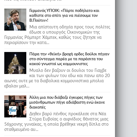
Γερμανός ΥΠΟΙΚ: «Πάρτε ποδήλατο και
καθίστε στο σπίτι για να πιέσουμε τον
Β.Πούτιν»!
Μια απίστευτη οδηγία προς τους πολίτες
έδωσε ο υπουργός Οικονομικών της
Γερμανίας Ρόμπερτ Χάμπεκ, καθώς τους ζήτησε να
περιορίσουν την κατα...
Πάρα την «θεϊκή» βροχή ορδες δούλοι πήγαν
στο σύνταγμα παρέα με τα παράσιτα του
κακού γνωστοί ως κομμουνιστες
Μυαλο δεν βαζουν οι δουλοι του Γιαχβε
και των φυλων του εδω και πανω απο 20
αιωνες ουτε με τα διαβολικα κομμουνιστικα μπολια
εβαλαν μαλ...
Άλλη μια που διάβαζε έγκυρες πήγες των
μισάνθρωπων πήγε αδιάβαστη ενώ έκανε
διακοπές
Δηθεν βαρύ πένθος προκάλεσε στα Νέα
Στύρα Ευβοίας ο αιφνίδιος θάνατος μιας
56χρονης γυναίκας, η οποία βρέθηκε νεκρή δίπλα στο
σταθμευμένο αυ...