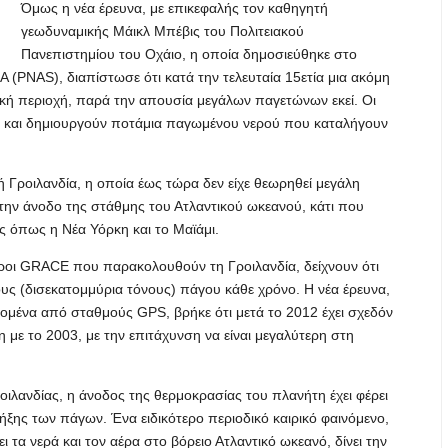
Όμως η νέα έρευνα, με επικεφαλής τον καθηγητή
γεωδυναμικής Μάικλ Μπέβις του Πολιτειακού
Πανεπιστημίου του Οχάιο, η οποία δημοσιεύθηκε στο
 (PNAS), διαπίστωσε ότι κατά την τελευταία 15ετία μια ακόμη
ική περιοχή, παρά την απουσία μεγάλων παγετώνων εκεί. Οι
α και δημιουργούν ποτάμια παγωμένου νερού που καταλήγουν
ή Γροιλανδία, η οποία έως τώρα δεν είχε θεωρηθεί μεγάλη
 στην άνοδο της στάθμης του Ατλαντικού ωκεανού, κάτι που
ις όπως η Νέα Υόρκη και το Μαϊάμι.
όροι GRACE που παρακολουθούν τη Γροιλανδία, δείχνουν ότι
υς (δισεκατομμύρια τόνους) πάγου κάθε χρόνο. Η νέα έρευνα,
δομένα από σταθμούς GPS, βρήκε ότι μετά το 2012 έχει σχεδόν
με το 2003, με την επιτάχυνση να είναι μεγαλύτερη στη
ιλανδίας, η άνοδος της θερμοκρασίας του πλανήτη έχει φέρει
τήξης των πάγων. Ένα ειδικότερο περιοδικό καιρικό φαινόμενο,
 τα νερά και τον αέρα στο βόρειο Ατλαντικό ωκεανό, δίνει την