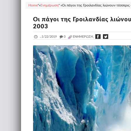
Home
"»
Ενημέρωση
" »
Οι πάγοι της Γροιλανδίας λιώνουν τέσσερις 
Οι πάγοι της Γροιλανδίας λιώνου
2003
..
1/22/2019
_
0
ΕΝΗΜΈΡΩΣΗ,