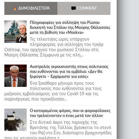
ΔΗΜΟΦΙΛΈΣΤΕΡΑ
COMMENT
Πληροφορίες για σύλληψη του Ρώσου
διοικητή του Στόλου της Mαύρης Θάλασσας
μετά τη βύθιση του «Moskva»
Τις τελευταίες ώρες υπάρχουν
πληροφορίες για σύλληψη του Ιγκόρ
Οσίποφ, του αρχηγού του ρωσικού Στόλου στη
Μαύρη Θάλασσα. Σύμφωνα με τις πλη...
Αυστραλός γερουσιαστής στους πολιτικούς
που ευθύνονται για τα εμβόλια: «Δεν θα
ξεφύγετε – Ερχόμαστε για εσάς»
Ένα ξεκάθαρο μήνυμα προς τους
πολιτικούς που ευθύνονται για τους
μαζικούς εμβολιασμούς για τον Covid-19 και τις
παρενέργειες που προκάλεσαν...
Ο καταραμένος φάρος, που οι φαροφύλακες
του τρελαίνονταν ο ένας μετά τον άλλον
Στο δυτικό άκρο της περιοχής της
Βρετάνης της Γαλλίας βρίσκεται το στενό
του Ραζ-ντε-Σεν, διάσπαρτο βραχονησίδες
που τις κτυπούν ανελέητα τ...