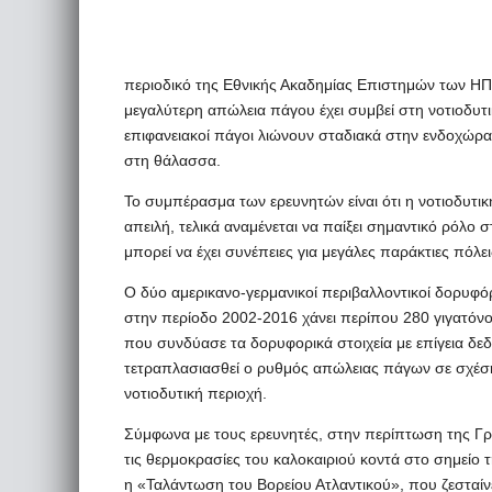
περιοδικό της Εθνικής Ακαδημίας Επιστημών των ΗΠΑ
μεγαλύτερη απώλεια πάγου έχει συμβεί στη νοτιοδυτ
επιφανειακοί πάγοι λιώνουν σταδιακά στην ενδοχώρ
στη θάλασσα.
Το συμπέρασμα των ερευνητών είναι ότι η νοτιοδυτικ
απειλή, τελικά αναμένεται να παίξει σημαντικό ρόλο
μπορεί να έχει συνέπειες για μεγάλες παράκτιες πόλε
Ο δύο αμερικανο-γερμανικοί περιβαλλοντικοί δορυφ
στην περίοδο 2002-2016 χάνει περίπου 280 γιγατόνο
που συνδύασε τα δορυφορικά στοιχεία με επίγεια δε
τετραπλασιασθεί ο ρυθμός απώλειας πάγων σε σχέση 
νοτιοδυτική περιοχή.
Σύμφωνα με τους ερευνητές, στην περίπτωση της Γρο
τις θερμοκρασίες του καλοκαιριού κοντά στο σημείο 
η «Ταλάντωση του Βορείου Ατλαντικού», που ζεσταίνει