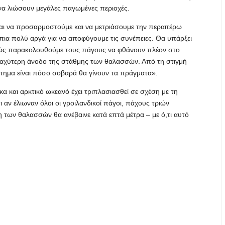
 να λιώσουν μεγάλες παγωμένες περιοχές.
αι να προσαρμοστούμε και να μετριάσουμε την περαιτέρω
πια πολύ αργά για να αποφύγουμε τις συνέπειες. Θα υπάρξει
ώς παρακολουθούμε τους πάγους να φθάνουν πλέον στο
 ταχύτερη άνοδο της στάθμης των θαλασσών. Από τη στιγμή
τημα είναι πόσο σοβαρά θα γίνουν τα πράγματα».
 και αρκτικό ωκεανό έχει τριπλασιασθεί σε σχέση με τη
ι αν έλιωναν όλοι οι γροιλανδικοί πάγοι, πάχους τριών
η των θαλασσών θα ανέβαινε κατά επτά μέτρα – με ό,τι αυτό