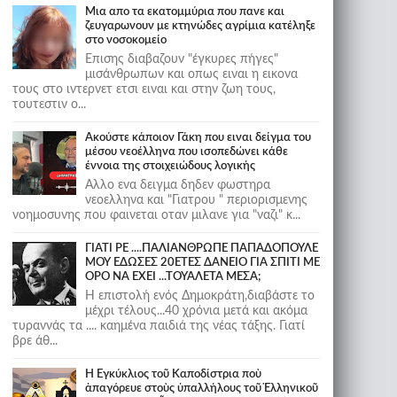
Μια απο τα εκατομμύρια που πανε και
ζευγαρωνουν με κτηνώδες αγρίμια κατέληξε
στο νοσοκομείο
Επισης διαβαζουν "έγκυρες πήγες"
μισάνθρωπων και οπως ειναι η εικονα
τους στο ιντερνετ ετσι ειναι και στην ζωη τους,
τουτεστιν ο...
Ακούστε κάποιον Γάκη που ειναι δείγμα του
μέσου νεοέλληνα που ισοπεδώνει κάθε
έννοια της στοιχειώδους λογικής
Αλλο ενα δειγμα δηδεν φωστηρα
νεοελληνα και "Γιατρου " περιορισμενης
νοημοσυνης που φαινεται οταν μιλανε για "ναζι" κ...
ΓΙΑΤΙ ΡΕ ....ΠΑΛΙΑΝΘΡΩΠΕ ΠΑΠΑΔΟΠΟΥΛΕ
ΜΟΥ ΕΔΩΣΕΣ 20ΕΤΕΣ ΔΑΝΕΙΟ ΓΙΑ ΣΠΙΤΙ ΜΕ
ΟΡΟ ΝΑ ΕΧΕΙ ...ΤΟΥΑΛΕΤΑ ΜΕΣΑ;
Η επιστολή ενός Δημοκράτη,διαβάστε το
μέχρι τέλους...40 χρόνια μετά και ακόμα
τυραννάς τα .... καημένα παιδιά της νέας τάξης. Γιατί
βρε άθ...
Ἡ Ἐγκύκλιος τοῦ Καποδίστρια ποὺ
ἀπαγόρευε στοὺς ὑπαλλήλους τοῦ Ἑλληνικοῦ