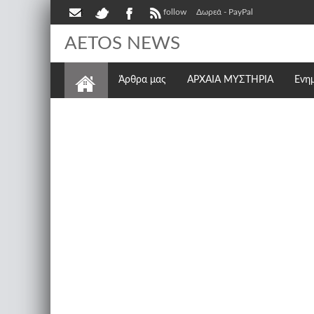
follow
Δωρεά - PayPal
AETOS NEWS
Άρθρα μας
ΑΡΧΑΙΑ ΜΥΣΤΗΡΙΑ
Ενη