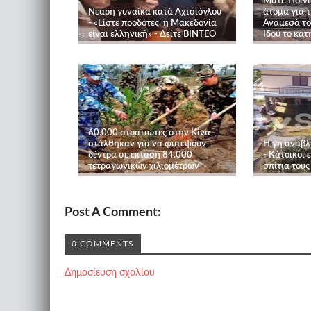
Μάτι: Ποινι
Νεαρή γυναίκα κατά Αχτσιόγλου
άτομα για τ
- «Είστε προδότες, η Μακεδονία
Ανάμεσά το
είναι ελληνική» - Δείτε ΒΙΝΤΕΟ
Ιδού τo κα
60.000 στρατιώτες στην Κίνα
στάλθηκαν για να φυτέψουν
Η γη αναβλ
δέντρα σε έκταση 84.000
- Κάτοικοι 
τετραγωνικών χιλιομέτρων
σπίτια τους
Post A Comment:
0 COMMENTS
Δημοσίευση σχολίου