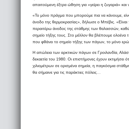
απαιτούμενη έξτρα ώθηση για «γείρει η ζυγαριά» και
«Το μόνο πράγμα που μπορούμε πια να κάνουμε, είν
άνοδο της θερμοκρασίας», δήλωσε ο Μπέβις. «Είναι 
περαιτέρω άνοδος της στάθμης των θαλασσών, καθ
σημείο τήξης τους. Στο μέλλον θα βλέπουμε ολοένα
που φθάνει το σημείο τήξης των πάγων, το μόνο ερώ
Η απώλεια των αρκτικών πάγων σε Γροιλανδία, Αλάσκα
δεκαετία του 1980. Οι επιστήμονες έχουν εκτιμήσει ότ
χιλιομέτρων σε ορισμένα σημεία, η παγκόσμια στάθμ
θα σήμαινε για τις παράκτιες πόλεις…