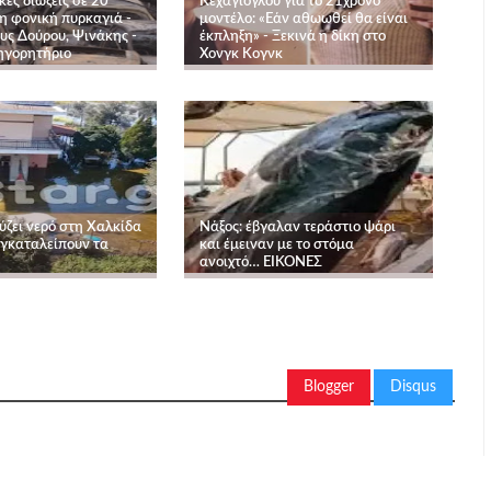
κές διώξεις σε 20
Κεχαγιόγλου για το 21χρονο
η φονική πυρκαγιά -
μοντέλο: «Εάν αθωωθεί θα είναι
υς Δούρου, Ψινάκης -
έκπληξη» - Ξεκινά η δίκη στο
τηγορητήριο
Χονγκ Κογνκ
ύζει νερό στη Χαλκίδα
Νάξος: έβγαλαν τεράστιο ψάρι
εγκαταλείπουν τα
και έμειναν με το στόμα
ανοιχτό… ΕΙΚΟΝΕΣ
Blogger
Disqus