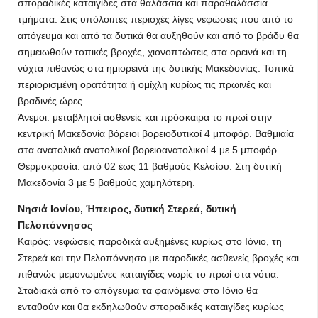
σποραδικές καταιγίδες στα θαλάσσια και παραθαλάσσια
τμήματα. Στις υπόλοιπες περιοχές λίγες νεφώσεις που από το
απόγευμα και από τα δυτικά θα αυξηθούν και από το βράδυ θα
σημειωθούν τοπικές βροχές, χιονοπτώσεις στα ορεινά και τη
νύχτα πιθανώς στα ημιορεινά της δυτικής Μακεδονίας. Τοπικά
περιορισμένη ορατότητα ή ομίχλη κυρίως τις πρωινές και
βραδινές ώρες.
Άνεμοι: μεταβλητοί ασθενείς και πρόσκαιρα το πρωί στην
κεντρική Μακεδονία βόρειοι βορειοδυτικοί 4 μποφόρ. Βαθμιαία
στα ανατολικά ανατολικοί βορειοανατολικοί 4 με 5 μποφόρ.
Θερμοκρασία: από 02 έως 11 βαθμούς Κελσίου. Στη δυτική
Μακεδονία 3 με 5 βαθμούς χαμηλότερη.
Νησιά Ιονίου, Ήπειρος, δυτική Στερεά, δυτική
Πελοπόννησος
Καιρός: νεφώσεις παροδικά αυξημένες κυρίως στο Ιόνιο, τη
Στερεά και την Πελοπόννησο με παροδικές ασθενείς βροχές και
πιθανώς μεμονωμένες καταιγίδες νωρίς το πρωί στα νότια.
Σταδιακά από το απόγευμα τα φαινόμενα στο Ιόνιο θα
ενταθούν και θα εκδηλωθούν σποραδικές καταιγίδες κυρίως