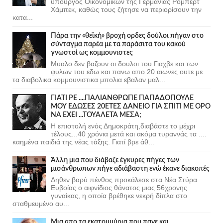
υπουργός Οικονομικών της Γερμανίας Ρόμπερτ
Χάμπεκ, καθώς τους ζήτησε να περιορίσουν την
κατα...
Πάρα την «θεϊκή» βροχή ορδες δούλοι πήγαν στο
σύνταγμα παρέα με τα παράσιτα του κακού
γνωστοί ως κομμουνιστες
Μυαλο δεν βαζουν οι δουλοι του Γιαχβε και των
φυλων του εδω και πανω απο 20 αιωνες ουτε με
τα διαβολικα κομμουνιστικα μπολια εβαλαν μαλ...
ΓΙΑΤΙ ΡΕ ....ΠΑΛΙΑΝΘΡΩΠΕ ΠΑΠΑΔΟΠΟΥΛΕ
ΜΟΥ ΕΔΩΣΕΣ 20ΕΤΕΣ ΔΑΝΕΙΟ ΓΙΑ ΣΠΙΤΙ ΜΕ ΟΡΟ
ΝΑ ΕΧΕΙ ...ΤΟΥΑΛΕΤΑ ΜΕΣΑ;
Η επιστολή ενός Δημοκράτη,διαβάστε το μέχρι
τέλους...40 χρόνια μετά και ακόμα τυραννάς τα ....
καημένα παιδιά της νέας τάξης. Γιατί βρε άθ...
Άλλη μια που διάβαζε έγκυρες πήγες των
μισάνθρωπων πήγε αδιάβαστη ενώ έκανε διακοπές
Δηθεν βαρύ πένθος προκάλεσε στα Νέα Στύρα
Ευβοίας ο αιφνίδιος θάνατος μιας 56χρονης
γυναίκας, η οποία βρέθηκε νεκρή δίπλα στο
σταθμευμένο αυ...
Μια απο τα εκατομμύρια που πανε και