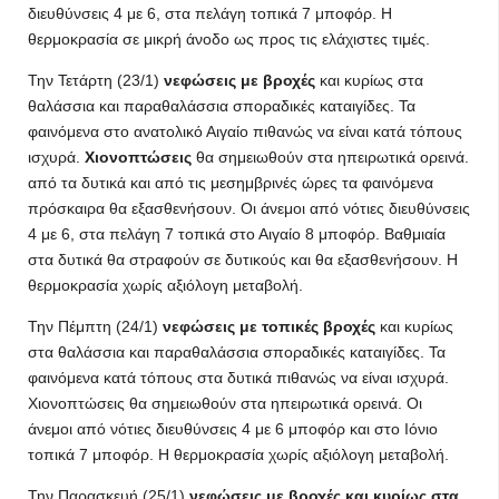
διευθύνσεις 4 με 6, στα πελάγη τοπικά 7 μποφόρ. Η
θερμοκρασία σε μικρή άνοδο ως προς τις ελάχιστες τιμές.
Την Τετάρτη (23/1)
νεφώσεις με βροχές
και κυρίως στα
θαλάσσια και παραθαλάσσια σποραδικές καταιγίδες. Τα
φαινόμενα στο ανατολικό Αιγαίο πιθανώς να είναι κατά τόπους
ισχυρά.
Χιονοπτώσεις
θα σημειωθούν στα ηπειρωτικά ορεινά.
από τα δυτικά και από τις μεσημβρινές ώρες τα φαινόμενα
πρόσκαιρα θα εξασθενήσουν. Οι άνεμοι από νότιες διευθύνσεις
4 με 6, στα πελάγη 7 τοπικά στο Αιγαίο 8 μποφόρ. Βαθμιαία
στα δυτικά θα στραφούν σε δυτικούς και θα εξασθενήσουν. Η
θερμοκρασία χωρίς αξιόλογη μεταβολή.
Την Πέμπτη (24/1)
νεφώσεις με τοπικές βροχές
και κυρίως
στα θαλάσσια και παραθαλάσσια σποραδικές καταιγίδες. Τα
φαινόμενα κατά τόπους στα δυτικά πιθανώς να είναι ισχυρά.
Χιονοπτώσεις θα σημειωθούν στα ηπειρωτικά ορεινά. Οι
άνεμοι από νότιες διευθύνσεις 4 με 6 μποφόρ και στο Ιόνιο
τοπικά 7 μποφόρ. Η θερμοκρασία χωρίς αξιόλογη μεταβολή.
Την Παρασκευή (25/1)
νεφώσεις με βροχές και κυρίως στα