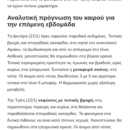
να έχουν έντονο χαρακτήρα.
Αναλυτική πρόγνωση του καιρού για
την επόμενη εβδομάδα
Τη Δευτέρα (21/1) λίγες νεφώσεις παροδικά αυξημένες. Τοπικές
βροχές και σποραδικές καταιγίδες στα νησιά του ανατολικού
Αιγαίου, τα Δωδεκάνησα και από το απόγευμα στο Ιόνιο.
Ασθενείς χιονοπτώσεις θα σημειωθούν στα βόρεια ορεινά.
Τοπικά περιορισμένη ορατότητα τις πρωινές και βραδινές ώρες
κυρίως στα ηπειρωτικά. Ευνοείται η
μεταφορά σκόνη
ς στα
νότια. Οι άνεμοι από νότιες διευθύνσεις 3 με 5 και αργότερα
τοπικά στο Ιόνιο 6 μποφόρ. Η θερμοκρασία χωρίς αξιόλογη
μεταβολή.
Την Τρίτη (22/1)
νεφώσεις με τοπικές βροχές
στις
περισσότερες περιοχές και κυρίως στα θαλάσσια και
παραθαλάσσια σποραδικές καταιγίδες. Τα φαινόμενα στα
δυτικά πιθανώς να είναι κατά τόπους ισχυρά. Χιονοπτώσεις θα
σημειωθούν στα ηπειρωτικά ορεινά. Οι άνεμοι από νότιες