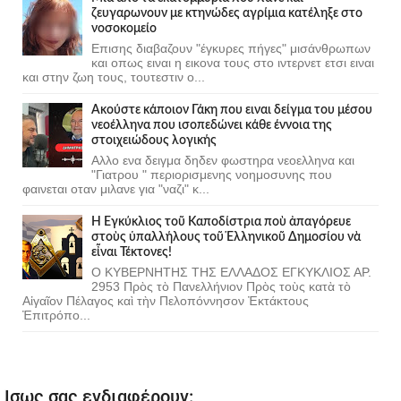
ζευγαρωνουν με κτηνώδες αγρίμια κατέληξε στο
νοσοκομείο
Επισης διαβαζουν "έγκυρες πήγες" μισάνθρωπων
και οπως ειναι η εικονα τους στο ιντερνετ ετσι ειναι
και στην ζωη τους, τουτεστιν ο...
Ακούστε κάποιον Γάκη που ειναι δείγμα του μέσου
νεοέλληνα που ισοπεδώνει κάθε έννοια της
στοιχειώδους λογικής
Αλλο ενα δειγμα δηδεν φωστηρα νεοελληνα και
"Γιατρου " περιορισμενης νοημοσυνης που
φαινεται οταν μιλανε για "ναζι" κ...
Ἡ Ἐγκύκλιος τοῦ Καποδίστρια ποὺ ἀπαγόρευε
στοὺς ὑπαλλήλους τοῦ Ἑλληνικοῦ Δημοσίου νὰ
εἶναι Τέκτονες!
Ο ΚΥΒΕΡΝΗΤΗΣ ΤΗΣ ΕΛΛΑΔΟΣ ΕΓΚΥΚΛΙΟΣ ΑΡ.
2953 Πρὸς τὸ Πανελλήνιον Πρὸς τοὺς κατὰ τὸ
Αἰγαῖον Πέλαγος καὶ τὴν Πελοπόννησον Ἐκτάκτους
Ἐπιτρόπο...