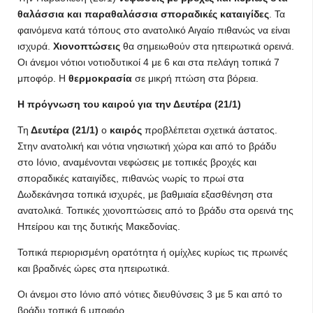
θαλάσσια και παραθαλάσσια σποραδικές καταιγίδες
. Τα
φαινόμενα κατά τόπους στο ανατολικό Αιγαίο πιθανώς να είναι
ισχυρά.
Χιονοπτώσεις
θα σημειωθούν στα ηπειρωτικά ορεινά.
Οι άνεμοι νότιοι νοτιοδυτικοί 4 με 6 και στα πελάγη τοπικά 7
μποφόρ. Η
θερμοκρασία
σε μικρή πτώση στα βόρεια.
Η πρόγνωση του καιρού για την Δευτέρα (21/1)
Τη
Δευτέρα (21/1)
ο
καιρός
προβλέπεται σχετικά άστατος.
Στην ανατολική και νότια νησιωτική χώρα και από το βράδυ
στο Ιόνιο, αναμένονται νεφώσεις με τοπικές βροχές και
σποραδικές καταιγίδες, πιθανώς νωρίς το πρωί στα
Δωδεκάνησα τοπικά ισχυρές, με βαθμιαία εξασθένηση στα
ανατολικά. Τοπικές χιονοπτώσεις από το βράδυ στα ορεινά της
Ηπείρου και της δυτικής Μακεδονίας.
Τοπικά περιορισμένη ορατότητα ή ομίχλες κυρίως τις πρωινές
και βραδινές ώρες στα ηπειρωτικά.
Οι άνεμοι στο Ιόνιο από νότιες διευθύνσεις 3 με 5 και από το
βράδυ τοπικά 6 μποφόρ.