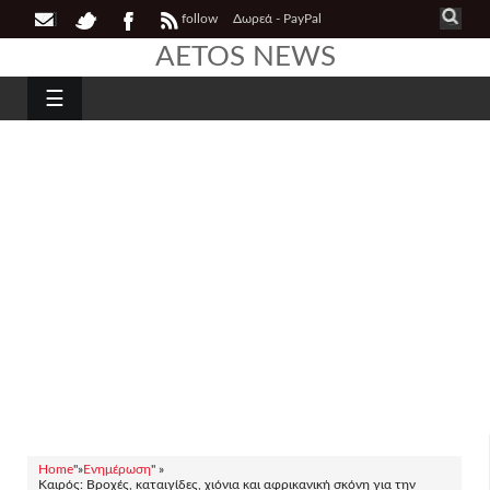
follow
Δωρεά - PayPal
AETOS NEWS
☰
Home
"»
Ενημέρωση
" »
Καιρός: Βροχές, καταιγίδες, χιόνια και αφρικανική σκόνη για την