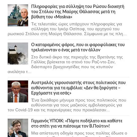
Πληροφορίες για σύλληψη του Ρώσου διοικητή
του Στόλου της Mαύρης Θάλασσας μετά τη
βύθιση του «Moskva»
Τις τελευταίες ώρες υπάρχουν πληροφορίες για
σύλληψη του Ιγκόρ Οσίποφ, του αρχηγού του
ρωσικού Στόλου στη Μαύρη Θάλασσα. Σύμφωνα με τις πλη...
Ο καταραμένος φάρος, που οι φαροφύλακες του
τρελαίνονταν ο ένας μετά τον άλλον
Στο δυτικό άκρο της περιοχής της Βρετάνης της
Γαλλίας βρίσκεται το στενό του Ραζ-ντε-Σεν,
διάσπαρτο βραχονησίδες που τις κτυπούν
ανελέητα τ...
Αυστραλός γερουσιαστής στους πολιτικούς που
ευθύνονται για τα εμβόλια: «Δεν θα ξεφύγετε –
Ερχόμαστε για εσάς»
Ένα ξεκάθαρο μήνυμα προς τους πολιτικούς που
ευθύνονται για τους μαζικούς εμβολιασμούς για
τον Covid-19 και τις παρενέργειες που προκάλεσαν...
Γερμανός ΥΠΟΙΚ: «Πάρτε ποδήλατο και καθίστε
στο σπίτι για να πιέσουμε τον Β.Πούτιν»!
Μια απίστευτη οδηγία προς τους πολίτες έδωσε ο