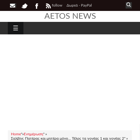
follow
Δωρεά - PayPal
AETOS NEWS
☰
Home
"»
Ενημέρωση
" »
Σαλβίνι: Πατέρας και μητέρα μόνο... Τέλος τα γονέας 1 και γονέας 2" »