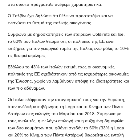
στα σωστά πράγματα!» ανέφερε χαρακτηριστικά.
Ο Σαλβίνι έχει δηλώσει ότι θέλει να προστατέψει και να
ενισχύσει το θεσμό της ιταλικής οικογένειας.
Σύμφωνα με δημοσκοπήσεις των εταιρειών Coldiretti και Ixè,
το 60% των Ιταλών θεωρεί ότι, οι πολιτικές της ΕΕ είναι
επιζήμιες για τον γεωργικό τομέα της Ιταλίας ενώ μόλις το 10%
τις θεωρεί ωφέλιμες.
Εξάλλου το 43% των Ιταλών εκτιμά, πως οι οικονομικές
πολιτικές της ΕΕ σχεδιάστηκαν από τις ισχυρότερες οικονομίες
της Ένωσης, χωρίς να λαμβάνουν υπόψη τις ιδιαιτερότητες και
των πιο αδύναμων.
Οι Ιταλοί εξέφρασαν την απογοήτευσή τους για την Ευρώπη,
όταν ανέδειξαν κυβέρνηση τη Lega και τo Κίνημα των Πέντε
Αστέρων στις εκλογές του Μαρτίου του 2018. Σύμφωνα με
τους αναλυτές, η εν λόγω επιλογή και η αυξημένη δημοφιλία
των δύο κομμάτων που φθάνει σχεδόν το 60% (33% η Lega
και 26% το Κίνημα των Πέντε Αστέρων) θεωρείται ως εντολή