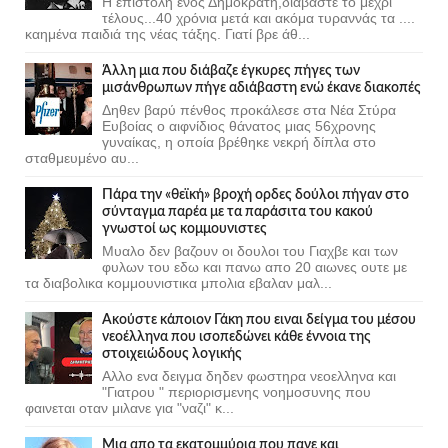
Η επιστολή ενός Δημοκράτη,διαβάστε το μέχρι
τέλους...40 χρόνια μετά και ακόμα τυραννάς τα ....
καημένα παιδιά της νέας τάξης. Γιατί βρε άθ...
Άλλη μια που διάβαζε έγκυρες πήγες των
μισάνθρωπων πήγε αδιάβαστη ενώ έκανε διακοπές
Δηθεν βαρύ πένθος προκάλεσε στα Νέα Στύρα
Ευβοίας ο αιφνίδιος θάνατος μιας 56χρονης
γυναίκας, η οποία βρέθηκε νεκρή δίπλα στο
σταθμευμένο αυ...
Πάρα την «θεϊκή» βροχή ορδες δούλοι πήγαν στο
σύνταγμα παρέα με τα παράσιτα του κακού
γνωστοί ως κομμουνιστες
Μυαλο δεν βαζουν οι δουλοι του Γιαχβε και των
φυλων του εδω και πανω απο 20 αιωνες ουτε με
τα διαβολικα κομμουνιστικα μπολια εβαλαν μαλ...
Ακούστε κάποιον Γάκη που ειναι δείγμα του μέσου
νεοέλληνα που ισοπεδώνει κάθε έννοια της
στοιχειώδους λογικής
Αλλο ενα δειγμα δηδεν φωστηρα νεοελληνα και
"Γιατρου " περιορισμενης νοημοσυνης που
φαινεται οταν μιλανε για "ναζι" κ...
Μια απο τα εκατομμύρια που πανε και