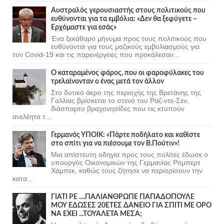
Αυστραλός γερουσιαστής στους πολιτικούς που
ευθύνονται για τα εμβόλια: «Δεν θα ξεφύγετε –
Ερχόμαστε για εσάς»
Ένα ξεκάθαρο μήνυμα προς τους πολιτικούς που
ευθύνονται για τους μαζικούς εμβολιασμούς για
τον Covid-19 και τις παρενέργειες που προκάλεσαν...
Ο καταραμένος φάρος, που οι φαροφύλακες του
τρελαίνονταν ο ένας μετά τον άλλον
Στο δυτικό άκρο της περιοχής της Βρετάνης της
Γαλλίας βρίσκεται το στενό του Ραζ-ντε-Σεν,
διάσπαρτο βραχονησίδες που τις κτυπούν
ανελέητα τ...
Γερμανός ΥΠΟΙΚ: «Πάρτε ποδήλατο και καθίστε
στο σπίτι για να πιέσουμε τον Β.Πούτιν»!
Μια απίστευτη οδηγία προς τους πολίτες έδωσε ο
υπουργός Οικονομικών της Γερμανίας Ρόμπερτ
Χάμπεκ, καθώς τους ζήτησε να περιορίσουν την
κατα...
ΓΙΑΤΙ ΡΕ ....ΠΑΛΙΑΝΘΡΩΠΕ ΠΑΠΑΔΟΠΟΥΛΕ
ΜΟΥ ΕΔΩΣΕΣ 20ΕΤΕΣ ΔΑΝΕΙΟ ΓΙΑ ΣΠΙΤΙ ΜΕ ΟΡΟ
ΝΑ ΕΧΕΙ ...ΤΟΥΑΛΕΤΑ ΜΕΣΑ;