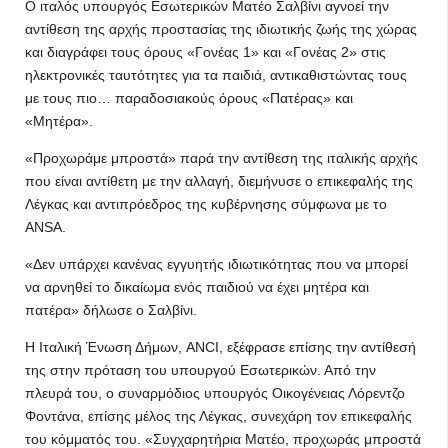
Ο ιταλός υπουργός Εσωτερικών Ματέο Σαλβίνι αγνοεί την
αντίθεση της αρχής προστασίας της ιδιωτικής ζωής της χώρας
και διαγράφει τους όρους «Γονέας 1» και «Γονέας 2» στις
ηλεκτρονικές ταυτότητες για τα παιδιά, αντικαθιστώντας τους
με τους πιο… παραδοσιακούς όρους «Πατέρας» και
«Μητέρα».
«Προχωράμε μπροστά» παρά την αντίθεση της ιταλικής αρχής
που είναι αντίθετη με την αλλαγή, διεμήνυσε ο επικεφαλής της
Λέγκας και αντιπρόεδρος της κυβέρνησης σύμφωνα με το
ANSA.
«Δεν υπάρχει κανένας εγγυητής ιδιωτικότητας που να μπορεί
να αρνηθεί το δικαίωμα ενός παιδιού να έχει μητέρα και
πατέρα» δήλωσε ο Σαλβίνι.
Η Ιταλική Ένωση Δήμων, ANCI, εξέφρασε επίσης την αντίθεσή
της στην πρόταση του υπουργού Εσωτερικών. Από την
πλευρά του, ο συναρμόδιος υπουργός Οικογένειας Λόρεντζο
Φοντάνα, επίσης μέλος της Λέγκας, συνεχάρη τον επικεφαλής
του κόμματός του. «Συγχαρητήρια Ματέο, προχωράς μπροστά