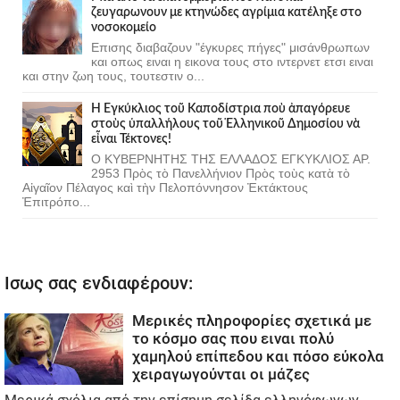
ζευγαρωνουν με κτηνώδες αγρίμια κατέληξε στο
νοσοκομείο
Επισης διαβαζουν "έγκυρες πήγες" μισάνθρωπων
και οπως ειναι η εικονα τους στο ιντερνετ ετσι ειναι
και στην ζωη τους, τουτεστιν ο...
Ἡ Ἐγκύκλιος τοῦ Καποδίστρια ποὺ ἀπαγόρευε
στοὺς ὑπαλλήλους τοῦ Ἑλληνικοῦ Δημοσίου νὰ
εἶναι Τέκτονες!
Ο ΚΥΒΕΡΝΗΤΗΣ ΤΗΣ ΕΛΛΑΔΟΣ ΕΓΚΥΚΛΙΟΣ ΑΡ.
2953 Πρὸς τὸ Πανελλήνιον Πρὸς τοὺς κατὰ τὸ
Αἰγαῖον Πέλαγος καὶ τὴν Πελοπόννησον Ἐκτάκτους
Ἐπιτρόπο...