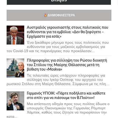
ΔΗΜΟΦΙΛΈΣΤΕΡΑ
Αυστραλός γερουσιαστής στους πολιτικούς που
ευθύνονται για τα εμβόλια: «Δεν θα ξεφύγετε –
Ερχόμαστε για εσάς»
Ένα ξεκάθαρο μήνυμα προς τους πολιτικούς που
ευθύνονται για τους μαζικούς εμβολιασμούς για
τον Covid-19 και τις παρενέργειες που προκάλεσαν...
Πληροφορίες για σύλληψη του Ρώσου διοικητή
του Στόλου της Mαύρης Θάλασσας μετά τη
βύθιση του «Moskva»
Τις τελευταίες ώρες υπάρχουν πληροφορίες για
σύλληψη του Ιγκόρ Οσίποφ, του αρχηγού του
ρωσικού Στόλου στη Μαύρη Θάλασσα. Σύμφωνα με τις πλη...
Γερμανός ΥΠΟΙΚ: «Πάρτε ποδήλατο και καθίστε
στο σπίτι για να πιέσουμε τον Β.Πούτιν»!
Μια απίστευτη οδηγία προς τους πολίτες έδωσε ο
υπουργός Οικονομικών της Γερμανίας Ρόμπερτ
Χάμπεκ, καθώς τους ζήτησε να περιορίσουν την
κατα...