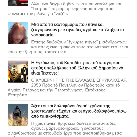
Αλλο ενα δειγμα δηδεν φωστηρα νεοελληνα και
"Γιατρου " περιορισμενης νοημοσυνης που
φαινεται οταν μιλανε για "ναζι" κ...
Μια απο τα εκατομμύρια που πανε και
ζευγαρωνουν με κτηνώδες αγρίμια κατέληξε στο
νοσοκομείο
Επισης διαβαζουν "έγκυρες πήγες" μισάνθρωπων
και οπως ειναι η εικονα τους στο ιντερνετ ετσι ειναι
και στην ζωη τους, τουτεστιν ο...
Ἡ Ἐγκύκλιος τοῦ Καποδίστρια ποὺ ἀπαγόρευε
στοὺς ὑπαλλήλους τοῦ Ἑλληνικοῦ Δημοσίου νὰ
εἶναι Τέκτονες!
Ο ΚΥΒΕΡΝΗΤΗΣ ΤΗΣ ΕΛΛΑΔΟΣ ΕΓΚΥΚΛΙΟΣ ΑΡ.
2953 Πρὸς τὸ Πανελλήνιον Πρὸς τοὺς κατὰ τὸ
Αἰγαῖον Πέλαγος καὶ τὴν Πελοπόννησον Ἐκτάκτους
Ἐπιτρόπο...
Άξεστοι και δολοφόνοι άγιοι!! χρόνια της
χριστιανικής τζιχάντ και οι άγιοι-δολοφόνοι πίσω
από τα εικονίσματα,
Η χριστιανική θρησκεία διαθέτει εκατοντάδες
άγιους, μάρτυρες-ήρωες, ή ενάρετους
φιλάνθρωπους με σπουδαίο έργο που αγιοποιήθηκαν μέσα