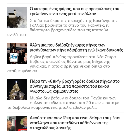
Ο καταραμένος φάρος, που οι φαροφύλακες του
τρελαίνονταν ο ένας μετά τον άλλον
Στο δυτικό άκρο της περιοχής της Βρετάνης της
Γαλλίας βρίσκεται το στενό του Ραζ-ντε-Σεν,
διάσπαρτο βραχονησίδες που τις κτυπούν
ανελέητα τ...
Άλλη μια που διάβαζε έγκυρες πήγες των
μισάνθρωπων πήγε αδιάβαστη ενώ έκανε διακοπές
Δηθεν βαρύ πένθος προκάλεσε στα Νέα Στύρα
Ευβοίας ο αιφνίδιος θάνατος μιας 56χρονης
γυναίκας, η οποία βρέθηκε νεκρή δίπλα στο
σταθμευμένο αυ...
Πάρα την «θεϊκή» βροχή ορδες δούλοι πήγαν στο
σύνταγμα παρέα με τα παράσιτα του κακού
γνωστοί ως κομμουνιστες
Μυαλο δεν βαζουν οι δουλοι του Γιαχβε και των
φυλων του εδω και πανω απο 20 αιωνες ουτε με
τα διαβολικα κομμουνιστικα μπολια εβαλαν μαλ...
Ακούστε κάποιον Γάκη που ειναι δείγμα του μέσου
νεοέλληνα που ισοπεδώνει κάθε έννοια της
στοιχειώδους λογικής