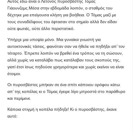
Αυτός εδώ είναι ο Λετονός πυροσβέστης Τόμας
Γιάουνζεμς.Μέσα στην εβδομάδα λοιπόν, ο σταθμός του
δέχτηκε μια επείγουσα κλήση για βοήθεια. Ο Τόμας μαζί με
τους συναδέλφους του έφτασαν στο σημείο αλλά δεν είδαν
ούτε φωτιές, ούτε άλλο περιστατικό.
Υπήρχε μια υποψία μόνο. Μια γυναίκα γνωστή για
αυτοκτονικές τάσεις, φαινόταν σαν να ήθελε να πηδήξει απ’ τον
τέταρτο. Έπρεπε λοιπόν να βρεθεί ένα τρόπος να τη σώσουν,
αλλά χωρίς να καταλάβει πως κατάλαβαν τους σκοπούς της,
γιατί έτσι ίσως πηδούσε γρηγορότερα και χωρίς εκείνοι να είναι
έτοιμοι.
Οι πυροσβέστες μπήκαν σε ένα σπίτι κάποιου ορόφου κάτω
απ’ της κοπέλας κι ο Τόμας έγειρε λίγο μπροστά στο παράθυρο
και περίμενε.
Κάποια στιγμή η κοπέλα πήδηξε! Κι ο πυροσβέστης, έκανε
αυτό: