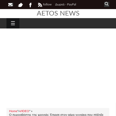
follow
Δωρεά - PayPal
AETOS NEWS
☰
Home
"»
VIDEO
" »
Ο πυροσβέστης της χρονιάς: Έπιασε στον αέρα γυναίκα που πήδηξε