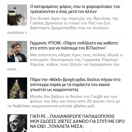
Ο καταραμένος φάρος, που οι φαροφύλακες του
τρελαίνονταν ο ένας μετά τον άλλον
Στο δυτικό άκρο της περιοχής της Βρετάνης της
Γαλλίας βρίσκεται το στενό του Ραζ-ντε-Σεν,
διάσπαρτο βραχονησίδες που τις κτυπούν
ανελέητα τ...
Γερμανός ΥΠΟΙΚ: «Πάρτε ποδήλατο και καθίστε
στο σπίτι για να πιέσουμε τον Β.Πούτιν»!
Μια απίστευτη οδηγία προς τους πολίτες έδωσε ο
υπουργός Οικονομικών της Γερμανίας Ρόμπερτ
Χάμπεκ, καθώς τους ζήτησε να περιορίσουν την
κατα...
Πάρα την «θεϊκή» βροχή ορδες δούλοι πήγαν στο
σύνταγμα παρέα με τα παράσιτα του κακού
γνωστοί ως κομμουνιστες
Μυαλο δεν βαζουν οι δουλοι του Γιαχβε και των
φυλων του εδω και πανω απο 20 αιωνες ουτε με
τα διαβολικα κομμουνιστικα μπολια εβαλαν μαλ...
ΓΙΑΤΙ ΡΕ ....ΠΑΛΙΑΝΘΡΩΠΕ ΠΑΠΑΔΟΠΟΥΛΕ
ΜΟΥ ΕΔΩΣΕΣ 20ΕΤΕΣ ΔΑΝΕΙΟ ΓΙΑ ΣΠΙΤΙ ΜΕ ΟΡΟ
ΝΑ ΕΧΕΙ ...ΤΟΥΑΛΕΤΑ ΜΕΣΑ;