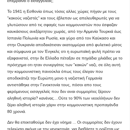
επεμβαίνει ο εισαγγελέας;
Το 1941 η Εσθονία όπως τόσες αλλες χώρες πήγαν με τους
"κακούς ναζιστές" και τους έβλεπαν ως απελευθερωτές για να
γλυτώσουν από τις σφαγές των κομμουνιστών που έσφαζαν
καυκάσιους ανεξάρτητου χωράς, από την Αρμενία Τουρκιά έως
Ισπανία Πολωνία και Ρωσία, και γύρο από τον Καύκασο και
στην Ουκρανία αποδεκάτισαν εκατομμύρια από φυλετικό μίσος
και σύμφωνα με τον Ένγκελς οτι η ευρωπαϊκή φυλή πρέπει να
εξαφανιστεί, στην δε Ελλαδα πέταξαν σε πηγάδια χιλιάδες με το
πρόσχημα οτι ηταν συνεργάτες των "κακών" ναζι, σε όλη αυτή
την κομμουνιστικη πανούκλα όπως τους έλεγαν που
αποδεκάτιζε την Ευρώπη μονο η ναζιστική Γερμανία
αντιστάθηκε στην Γενοκτονία τους, πόσοι απο τους
φερόμενους εισαγγελείς που δεν ειναι συμμορίτες ξέρουν
αληθινή ιστορία? κανένας....Ούτε το 90% των νεοελλήνων δεν
ξέρει αληθινή ιστορία χάριν στην κομμουνιστικη προπαγάνδα
80 χρονιά.
Δεν θα επεκταθούμε δεν έχει νόημα ... Οι συμμορίτες δεν έχουν
τελειώσει ακόμα με την γενοκτονία, για διαβάστε τι ορίζεται ως