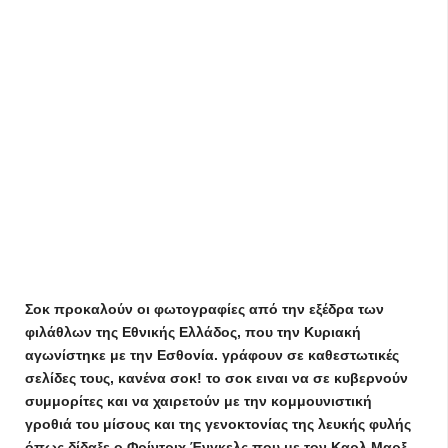
Σοκ προκαλούν οι φωτογραφίες από την εξέδρα των
φιλάθλων της Εθνικής Ελλάδος, που την Κυριακή
αγωνίστηκε με την Εσθονία. γράφουν σε καθεστωτικές
σελίδες τους, κανένα σοκ! το σοκ ειναι να σε κυβερνούν
συμμορίτες και να χαιρετούν με την κομμουνιστική
γροθιά του μίσους και της γενοκτονίας της λευκής φυλής
όπως δίδαξε ο Φρίντριχ Ένγκελς που με τον Καρλ Μαρξ