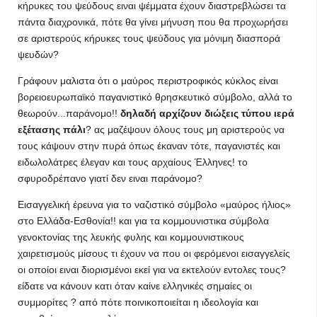
κήρυκες του ψεύδους ειναι ψέμματα έχουν διαστρεβλώσει τα
πάντα διαχρονικά, πότε θα γίνει μήνυση που θα προχωρήσει
σε αριστερούς κήρυκες τους ψεύδους για μόνιμη διασπορά
ψευδών?
Γράφουν μαλιστα ότι ο μαύρος περιστροφικός κύκλος είναι
βορειοευρωπαϊκό παγανιστικό θρησκευτικό σύμβολο, αλλά το
θεωρούν...παράνομο!!
δηλαδή αρχίζουν διώξεις τύπου ιερά
εξέτασης πάλι
? ας μαζέψουν όλους τους μη αριστερούς να
τους κάψουν στην πυρά όπως έκαναν τότε, παγανιστές και
ειδωλολάτρες έλεγαν και τους αρχαίους Έλληνες! το
σφυροδρέπανο γιατί δεν ειναι παράνομο?
Εισαγγελική έρευνα για το ναζιστικό σύμβολο «μαύρος ήλιος»
στο Ελλάδα-Εσθονία!! και για τα κομμουνιστικα σύμβολα
γενοκτονίας της λευκής φυλης και κομμουνιστικους
χαιρετισμούς μίσους τι έχουν να που οι φερόμενοι εισαγγελείς
οι οποίοι ειναι διορισμένοι εκεί για να εκτελούν εντολες τους?
είδατε να κάνουν κατι όταν καίνε ελληνικές σημαίες οι
συμμορίτες ? από πότε ποινικοποιείται η ιδεολογία και