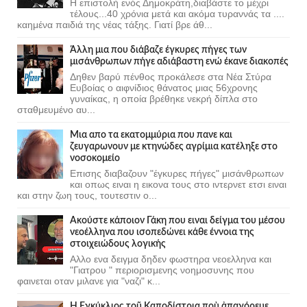
Η επιστολή ενός Δημοκράτη,διαβάστε το μέχρι
τέλους...40 χρόνια μετά και ακόμα τυραννάς τα ....
καημένα παιδιά της νέας τάξης. Γιατί βρε άθ...
Άλλη μια που διάβαζε έγκυρες πήγες των
μισάνθρωπων πήγε αδιάβαστη ενώ έκανε διακοπές
Δηθεν βαρύ πένθος προκάλεσε στα Νέα Στύρα
Ευβοίας ο αιφνίδιος θάνατος μιας 56χρονης
γυναίκας, η οποία βρέθηκε νεκρή δίπλα στο
σταθμευμένο αυ...
Μια απο τα εκατομμύρια που πανε και
ζευγαρωνουν με κτηνώδες αγρίμια κατέληξε στο
νοσοκομείο
Επισης διαβαζουν "έγκυρες πήγες" μισάνθρωπων
και οπως ειναι η εικονα τους στο ιντερνετ ετσι ειναι
και στην ζωη τους, τουτεστιν ο...
Ακούστε κάποιον Γάκη που ειναι δείγμα του μέσου
νεοέλληνα που ισοπεδώνει κάθε έννοια της
στοιχειώδους λογικής
Αλλο ενα δειγμα δηδεν φωστηρα νεοελληνα και
"Γιατρου " περιορισμενης νοημοσυνης που
φαινεται οταν μιλανε για "ναζι" κ...
Ἡ Ἐγκύκλιος τοῦ Καποδίστρια ποὺ ἀπαγόρευε