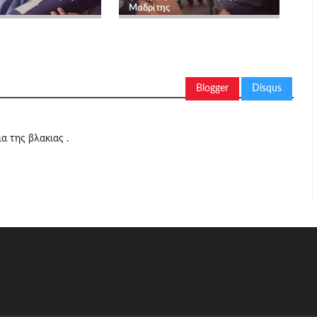
Μαδρίτης
Blogger
Disqus
ια της βλακιας .