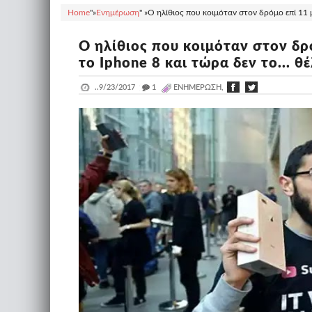
Home
"»
Ενημέρωση
" »
Ο ηλίθιος που κοιμόταν στον δρόμο επί 11 μ
Ο ηλίθιος που κοιμόταν στον δρ
το Iphone 8 και τώρα δεν το... θ
..
9/23/2017
_
1
ΕΝΗΜΈΡΩΣΗ,