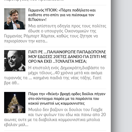
Γερμανός ΥΠΟΙΚ: «Πάρτε ποδήλατο και
καθίστε στο σπίτι για να πιέσουμε τον
Β.Πούτιν»!
Μια απίστευτη οδηγία προς τους πολίτες
έδωσε ο υπουργός Οικονομικών της
Γερμανίας Ρόμπερτ Χάμπεκ, καθώς τους ζήτησε να
περιορίσουν την κατα...
ΓΙΑΤΙ ΡΕ ....ΠΑΛΙΑΝΘΡΩΠΕ ΠΑΠΑΔΟΠΟΥΛΕ
ΜΟΥ ΕΔΩΣΕΣ 20ΕΤΕΣ ΔΑΝΕΙΟ ΓΙΑ ΣΠΙΤΙ ΜΕ
ΟΡΟ ΝΑ ΕΧΕΙ ...ΤΟΥΑΛΕΤΑ ΜΕΣΑ;
Η επιστολή ενός Δημοκράτη,διαβάστε το
μέχρι τέλους...40 χρόνια μετά και ακόμα
τυραννάς τα .... καημένα παιδιά της νέας τάξης. Γιατί
βρε άθ...
Πάρα την «θεϊκή» βροχή ορδες δούλοι πήγαν
στο σύνταγμα παρέα με τα παράσιτα του
κακού γνωστοί ως κομμουνιστες
Μυαλο δεν βαζουν οι δουλοι του Γιαχβε
και των φυλων του εδω και πανω απο 20
αιωνες ουτε με τα διαβολικα κομμουνιστικα μπολια
εβαλαν μαλ...