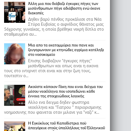
Άλλη μια που διάβαζε έγκυρες πήγες των
μισάνθρωπων πήγε αδιάβαστη ενώ έκανε
διακοπές
Δηθεν βαρύ πένθος προκάλεσε στα Νέα
Στύρα Ευβοίας ο αιφνίδιος θάνατος μιας
56χρονης γυναίκας, η οποία βρέθηκε νεκρή δίπλα στο
σταθμευμένο αυ...
Μια απο τα εκατομμύρια που πανε και
ζευγαρωνουν με κτηνώδες αγρίμια κατέληξε
στο νοσοκομείο
Επισης διαβαζουν "έγκυρες πήγες"
μισάνθρωπων και οπως ειναι η εικονα
τους στο ιντερνετ ετσι ειναι και στην ζωη τους,
τουτεστιν ο...
Ακούστε κάποιον Γάκη που ειναι δείγμα του
μέσου νεοέλληνα που ισοπεδώνει κάθε
έννοια της στοιχειώδους λογικής
Αλλο ενα δειγμα δηδεν φωστηρα
νεοελληνα και "Γιατρου " περιορισμενης
νοημοσυνης που φαινεται οταν μιλανε για "ναζι" κ...
Ἡ Ἐγκύκλιος τοῦ Καποδίστρια ποὺ
ἀπαγόρευε στοὺς ὑπαλλήλους τοῦ Ἑλληνικοῦ