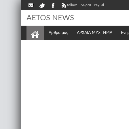
follow
Δωρεά - PayPal
AETOS NEWS
Άρθρα μας
ΑΡΧΑΙΑ ΜΥΣΤΗΡΙΑ
Ενη