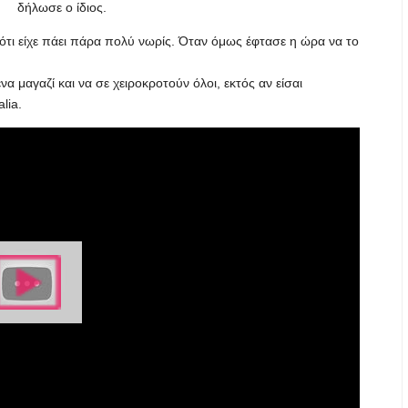
δήλωσε ο ίδιος.
ότι είχε πάει πάρα πολύ νωρίς. Όταν όμως έφτασε η ώρα να το
να μαγαζί και να σε χειροκροτούν όλοι, εκτός αν είσαι
lia.