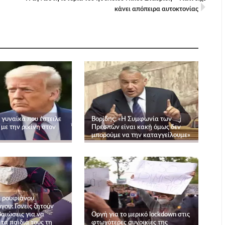
κάνει απόπειρα αυτοκτονίας
γυναίκα που έστειλε
Βορίδης: «Η Συμφωνία των
με την ρικίνη στον
Πρεσπών είναι κακή όμως δεν
μπορούμε να την καταγγείλουμε»
 ρουφιάνου
ου: Γονείς ζητούν
βαιώσεις για να
Οργή για το μερικό lockdown στις
τα παιδιά τους τη
φτωχότερες συνοικίες της