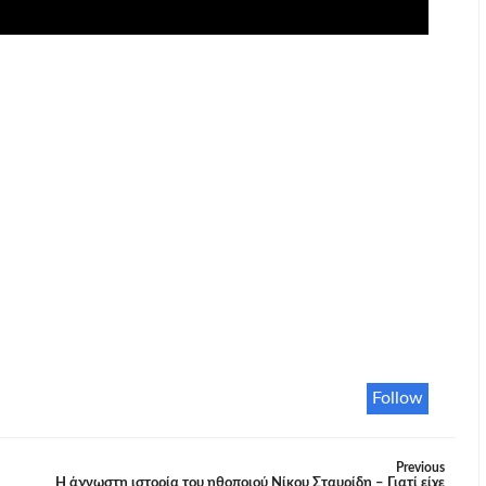
Follow
Previous
Η άγνωστη ιστορία του ηθοποιού Νίκου Σταυρίδη – Γιατί είχε