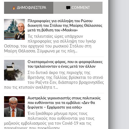
ΔΗΜΟΦΙΛΈΣΤΕΡΑ
COMMENT
Πληροφορίες για σύλληψη του Ρώσου
διοικητή του Στόλου της Mαύρης Θάλασσας
μετά τη βύθιση του «Moskva»
Τις τελευταίες ώρες υπάρχουν
πληροφορίες για σύλληψη του Ιγκόρ
Οσίποφ, του αρχηγού του ρωσικού Στόλου στη
Μαύρη Θάλασσα. Σύμφωνα με τις πλη...
Ο καταραμένος φάρος, που οι φαροφύλακες
του τρελαίνονταν ο ένας μετά τον άλλον
Στο δυτικό άκρο της περιοχής της
Βρετάνης της Γαλλίας βρίσκεται το στενό
του Ραζ-ντε-Σεν, διάσπαρτο βραχονησίδες
που τις κτυπούν ανελέητα τ...
Αυστραλός γερουσιαστής στους πολιτικούς
που ευθύνονται για τα εμβόλια: «Δεν θα
ξεφύγετε – Ερχόμαστε για εσάς»
Ένα ξεκάθαρο μήνυμα προς τους
πολιτικούς που ευθύνονται για τους
μαζικούς εμβολιασμούς για τον Covid-19 και τις
παρενέργειες που προκάλεσαν...