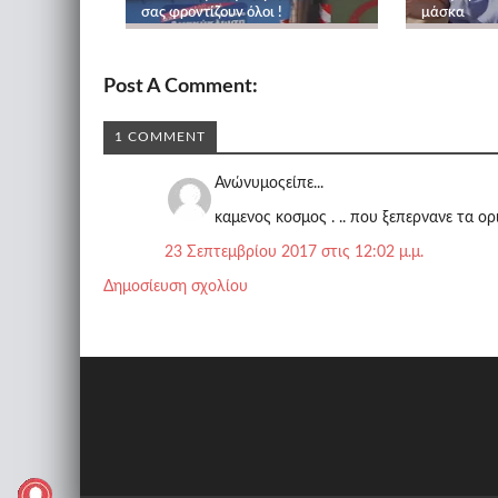
σας φροντίζουν όλοι !
μάσκα
Post A Comment:
1 COMMENT
Ανώνυμοςείπε...
καμενος κοσμος . .. που ξεπερνανε τα ορ
23 Σεπτεμβρίου 2017 στις 12:02 μ.μ.
Δημοσίευση σχολίου