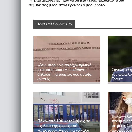
Επιστήμονες βρήκαν «στοιχεία» ενός πολυδιάστατου
σύμπαντος μέσα στον εγκέφαλό μας! [video]
ΠΑΡΟΜΟΙΑ ΑΡΘΡΑ
«Δεν μπορώ να παρέχω πρωινό
στο παιδί μου»: Η υπεύθυνη
Συνελήφθη 
δήλωση… φτώχειας που άναψε
τον φάκελο 
φωτιές
Τραμπ
Καταγγελία
Πάνω από 100 καταλήψεις σε
πνευμονολόγ
σχολεία της χώρας από
ιατρικές βε
«άπιστους»..Αφού για το κάλο
αποφύγουν 