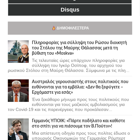
Disqus
ΔΗΜΟΦΙΛΈΣΤΕΡΑ
Πληροφορίες για σύλληψη του Ρώσου διοικητή
του Στόλου της Mαύρης Θάλασσας μετά τη
βύθιση του «Moskva»
Τις τελευταίες ώρες υπάρχουν πληροφορίες για
σύλληψη του Ιγκόρ Οσίποφ, του αρχηγού του
ρωσικού Στόλου στη Μαύρη Θάλασσα. Σύμφωνα με τις πλη...
Αυστραλός γερουσιαστής στους πολιτικούς που
ευθύνονται για τα εμβόλια: «Δεν θα ξεφύγετε –
Ερχόμαστε για εσάς»
Ένα ξεκάθαρο μήνυμα προς τους πολιτικούς που
ευθύνονται για τους μαζικούς εμβολιασμούς για
τον Covid-19 και τις παρενέργειες που προκάλεσαν...
Γερμανός ΥΠΟΙΚ: «Πάρτε ποδήλατο και καθίστε
στο σπίτι για να πιέσουμε τον Β.Πούτιν»!
Μια απίστευτη οδηγία προς τους πολίτες έδωσε ο
υπουργός Οικονομικών της Γερμανίας Ρόμπερτ