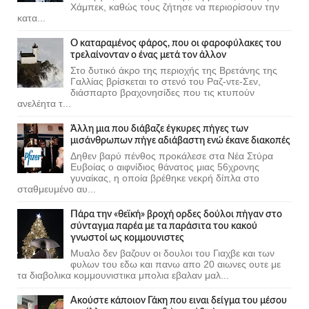
Χάμπεκ, καθώς τους ζήτησε να περιορίσουν την
κατα...
Ο καταραμένος φάρος, που οι φαροφύλακες του
τρελαίνονταν ο ένας μετά τον άλλον
Στο δυτικό άκρο της περιοχής της Βρετάνης της
Γαλλίας βρίσκεται το στενό του Ραζ-ντε-Σεν,
διάσπαρτο βραχονησίδες που τις κτυπούν
ανελέητα τ...
Άλλη μια που διάβαζε έγκυρες πήγες των
μισάνθρωπων πήγε αδιάβαστη ενώ έκανε διακοπές
Δηθεν βαρύ πένθος προκάλεσε στα Νέα Στύρα
Ευβοίας ο αιφνίδιος θάνατος μιας 56χρονης
γυναίκας, η οποία βρέθηκε νεκρή δίπλα στο
σταθμευμένο αυ...
Πάρα την «θεϊκή» βροχή ορδες δούλοι πήγαν στο
σύνταγμα παρέα με τα παράσιτα του κακού
γνωστοί ως κομμουνιστες
Μυαλο δεν βαζουν οι δουλοι του Γιαχβε και των
φυλων του εδω και πανω απο 20 αιωνες ουτε με
τα διαβολικα κομμουνιστικα μπολια εβαλαν μαλ...
Ακούστε κάποιον Γάκη που ειναι δείγμα του μέσου