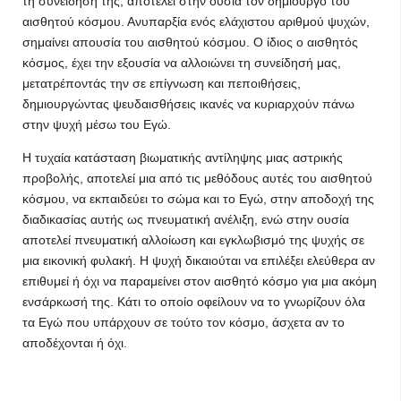
τη συνείδηση της, αποτελεί στην ουσία τον δημιουργό του
αισθητού κόσμου. Ανυπαρξία ενός ελάχιστου αριθμού ψυχών,
σημαίνει απουσία του αισθητού κόσμου. Ο ίδιος ο αισθητός
κόσμος, έχει την εξουσία να αλλοιώνει τη συνείδησή μας,
μετατρέποντάς την σε επίγνωση και πεποιθήσεις,
δημιουργώντας ψευδαισθήσεις ικανές να κυριαρχούν πάνω
στην ψυχή μέσω του Εγώ.
Η τυχαία κατάσταση βιωματικής αντίληψης μιας αστρικής
προβολής, αποτελεί μια από τις μεθόδους αυτές του αισθητού
κόσμου, να εκπαιδεύει το σώμα και το Εγώ, στην αποδοχή της
διαδικασίας αυτής ως πνευματική ανέλιξη, ενώ στην ουσία
αποτελεί πνευματική αλλοίωση και εγκλωβισμό της ψυχής σε
μια εικονική φυλακή. Η ψυχή δικαιούται να επιλέξει ελεύθερα αν
επιθυμεί ή όχι να παραμείνει στον αισθητό κόσμο για μια ακόμη
ενσάρκωσή της. Κάτι το οποίο οφείλουν να το γνωρίζουν όλα
τα Εγώ που υπάρχουν σε τούτο τον κόσμο, άσχετα αν το
αποδέχονται ή όχι.