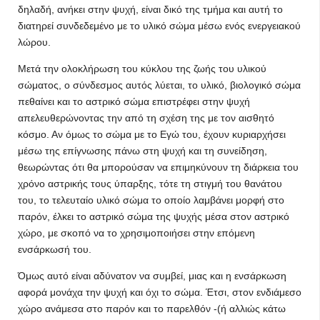
δηλαδή, ανήκει στην ψυχή, είναι δικό της τμήμα και αυτή το
διατηρεί συνδεδεμένο με το υλικό σώμα μέσω ενός ενεργειακού
λώρου.
Μετά την ολοκλήρωση του κύκλου της ζωής του υλικού
σώματος, ο σύνδεσμος αυτός λύεται, το υλικό, βιολογικό σώμα
πεθαίνει και το αστρικό σώμα επιστρέφει στην ψυχή
απελευθερώνοντας την από τη σχέση της με τον αισθητό
κόσμο. Αν όμως το σώμα με το Εγώ του, έχουν κυριαρχήσει
μέσω της επίγνωσης πάνω στη ψυχή και τη συνείδηση,
θεωρώντας ότι θα μπορούσαν να επιμηκύνουν τη διάρκεια του
χρόνο αστρικής τους ύπαρξης, τότε τη στιγμή του θανάτου
του, το τελευταίο υλικό σώμα το οποίο λαμβάνει μορφή στο
παρόν, έλκει το αστρικό σώμα της ψυχής μέσα στον αστρικό
χώρο, με σκοπό να το χρησιμοποιήσει στην επόμενη
ενσάρκωσή του.
Όμως αυτό είναι αδύνατον να συμβεί, μιας και η ενσάρκωση
αφορά μονάχα την ψυχή και όχι το σώμα. Έτσι, στον ενδιάμεσο
χώρο ανάμεσα στο παρόν και το παρελθόν -(ή αλλιώς κάτω