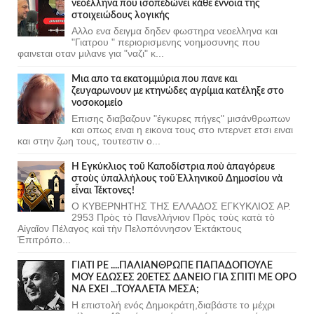
νεοέλληνα που ισοπεδώνει κάθε έννοια της
στοιχειώδους λογικής
Αλλο ενα δειγμα δηδεν φωστηρα νεοελληνα και
"Γιατρου " περιορισμενης νοημοσυνης που
φαινεται οταν μιλανε για "ναζι" κ...
Μια απο τα εκατομμύρια που πανε και
ζευγαρωνουν με κτηνώδες αγρίμια κατέληξε στο
νοσοκομείο
Επισης διαβαζουν "έγκυρες πήγες" μισάνθρωπων
και οπως ειναι η εικονα τους στο ιντερνετ ετσι ειναι
και στην ζωη τους, τουτεστιν ο...
Ἡ Ἐγκύκλιος τοῦ Καποδίστρια ποὺ ἀπαγόρευε
στοὺς ὑπαλλήλους τοῦ Ἑλληνικοῦ Δημοσίου νὰ
εἶναι Τέκτονες!
Ο ΚΥΒΕΡΝΗΤΗΣ ΤΗΣ ΕΛΛΑΔΟΣ ΕΓΚΥΚΛΙΟΣ ΑΡ.
2953 Πρὸς τὸ Πανελλήνιον Πρὸς τοὺς κατὰ τὸ
Αἰγαῖον Πέλαγος καὶ τὴν Πελοπόννησον Ἐκτάκτους
Ἐπιτρόπο...
ΓΙΑΤΙ ΡΕ ....ΠΑΛΙΑΝΘΡΩΠΕ ΠΑΠΑΔΟΠΟΥΛΕ
ΜΟΥ ΕΔΩΣΕΣ 20ΕΤΕΣ ΔΑΝΕΙΟ ΓΙΑ ΣΠΙΤΙ ΜΕ ΟΡΟ
ΝΑ ΕΧΕΙ ...ΤΟΥΑΛΕΤΑ ΜΕΣΑ;
Η επιστολή ενός Δημοκράτη,διαβάστε το μέχρι