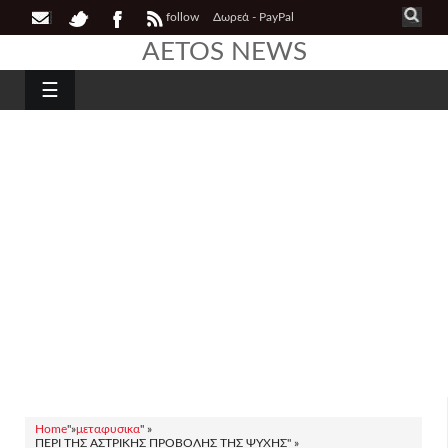
follow
Δωρεά - PayPal
AETOS NEWS
☰
Home
"»
μεταφυσικα
" »
ΠΕΡΙ ΤΗΣ ΑΣΤΡΙΚΗΣ ΠΡΟΒΟΛΗΣ ΤΗΣ ΨΥΧΗΣ" »