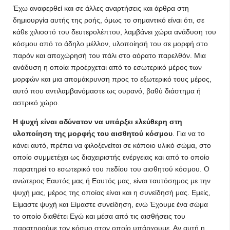
Έχω αναφερθεί και σε άλλες αναρτήσεις και άρθρα στη
δημιουργία αυτής της ροής, όμως το σημαντικό είναι ότι, σε
κάθε χιλιοστό του δευτερολέπτου, λαμβάνει χώρα ανάδυση του
κόσμου από το άδηλο μέλλον, υλοποίησή του σε μορφή στο
παρόν και αποχώρησή του πάλι στο αόρατο παρελθόν. Μια
ανάδυση η οποία προέρχεται από το εσωτερικό μέρος των
μορφών και μια απομάκρυνση προς το εξωτερικό τους μέρος,
αυτό που αντιλαμβανόμαστε ως ουρανό, βαθύ διάστημα ή
αστρικό χώρο.
Η ψυχή είναι αδύνατον να υπάρξει ελεύθερη στη
υλοποίηση της μορφής του αισθητού κόσμου
. Για να το
κάνει αυτό, πρέπει να φιλοξενείται σε κάποιο υλικό σώμα, στο
οποίο συμμετέχει ως διαχειριστής ενέργειας και από το οποίο
παρατηρεί το εσωτερικό του πεδίου του αισθητού κόσμου. Ο
ανώτερος Εαυτός μας ή Εαυτός μας, είναι ταυτόσημος με την
ψυχή μας, μέρος της οποίας είναι και η συνείδησή μας. Εμείς,
Είμαστε ψυχή και Είμαστε συνείδηση, ενώ Έχουμε ένα σώμα
το οποίο διαθέτει Εγώ και μέσα από τις αισθήσεις του
παρατηρούμε τον κόσμο στον οποίο υπάρχουμε. Αν αυτή η