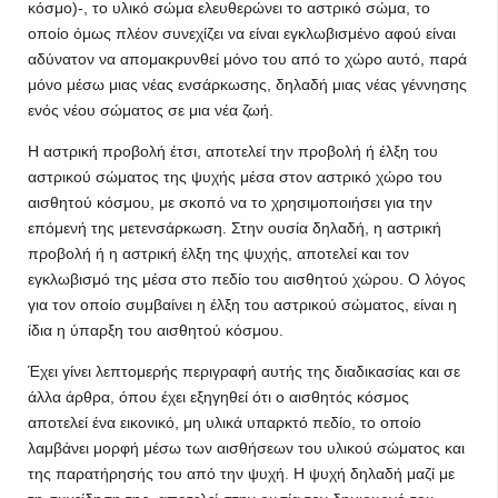
κόσμο)-, το υλικό σώμα ελευθερώνει το αστρικό σώμα, το
οποίο όμως πλέον συνεχίζει να είναι εγκλωβισμένο αφού είναι
αδύνατον να απομακρυνθεί μόνο του από το χώρο αυτό, παρά
μόνο μέσω μιας νέας ενσάρκωσης, δηλαδή μιας νέας γέννησης
ενός νέου σώματος σε μια νέα ζωή.
Η αστρική προβολή έτσι, αποτελεί την προβολή ή έλξη του
αστρικού σώματος της ψυχής μέσα στον αστρικό χώρο του
αισθητού κόσμου, με σκοπό να το χρησιμοποιήσει για την
επόμενή της μετενσάρκωση. Στην ουσία δηλαδή, η αστρική
προβολή ή η αστρική έλξη της ψυχής, αποτελεί και τον
εγκλωβισμό της μέσα στο πεδίο του αισθητού χώρου. Ο λόγος
για τον οποίο συμβαίνει η έλξη του αστρικού σώματος, είναι η
ίδια η ύπαρξη του αισθητού κόσμου.
Έχει γίνει λεπτομερής περιγραφή αυτής της διαδικασίας και σε
άλλα άρθρα, όπου έχει εξηγηθεί ότι ο αισθητός κόσμος
αποτελεί ένα εικονικό, μη υλικά υπαρκτό πεδίο, το οποίο
λαμβάνει μορφή μέσω των αισθήσεων του υλικού σώματος και
της παρατήρησής του από την ψυχή. Η ψυχή δηλαδή μαζί με