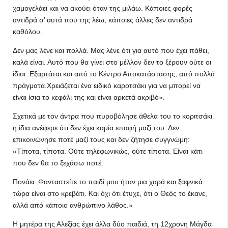
χαμογελάει και να ακούει όταν της μιλάω. Κάποιες φορές
αντιδρά σ’ αυτά που της λέω, κάποιες άλλες δεν αντιδρά
καθόλου.
Δεν μας λένε και πολλά. Μας λένε ότι για αυτό που έχει πάθει,
καλά είναι. Αυτό που θα γίνει στο μέλλον δεν το ξέρουν ούτε οι
ίδιοι. Εξαρτάται και από το Κέντρο Αποκατάστασης, από πολλά
πράγματα.Χρειάζεται ένα ειδικό καροτσάκι για να μπορεί να
είναι ίσια το κεφάλι της και είναι αρκετά ακριβό».
Σχετικά με τον άντρα που πυροβόλησε άθελα του το κοριτσάκι
η ίδια ανέφερε ότι δεν έχει καμία επαφή μαζί του. Δεν
επικοινώνησε ποτέ μαζί τους και δεν ζήτησε συγγνώμη:
«Τίποτα, τίποτα. Ούτε τηλεφωνικώς, ούτε τίποτα. Είναι κάτι
που δεν θα το ξεχάσω ποτέ.
Πονάει. Φανταστείτε το παιδί μου ήταν μια χαρά και ξαφνικά
τώρα είναι στο κρεβάτι. Και όχι ότι έτυχε, ότι ο Θεός το έκανε,
αλλά από κάποιο ανθρώπινο λάθος.»
Η μητέρα της Αλεξίας έχει άλλα δύο παιδιά, τη 12χρονη Μάγδα