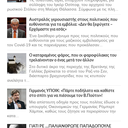
σύλληψη του Ιγκόρ Οσίποφ, του αρχηγού του
ρωσικού Στόλου στη Μαύρη Θάλασσα. Σύμφωνα με τις πλη...
Αυστραλός γερουσιαστής στους πολιτικούς που
ευθύνονται για τα εμβόλια: «Δεν θα ξεφύγετε –
Ερχόμαστε για εσάς»
Ένα ξεκάθαρο μήνυμα προς τους πολιτικούς που
ευθύνονται για τους μαζικούς εμβολιασμούς για
τον Covid-19 και τις παρενέργειες που προκάλεσαν...
Ο καταραμένος φάρος, που οι φαροφύλακες του
τρελαίνονταν ο ένας μετά τον άλλον
Στο δυτικό άκρο της περιοχής της Βρετάνης της
Γαλλίας βρίσκεται το στενό του Ραζ-ντε-Σεν,
διάσπαρτο βραχονησίδες που τις κτυπούν
ανελέητα τ...
Γερμανός ΥΠΟΙΚ: «Πάρτε ποδήλατο και καθίστε
στο σπίτι για να πιέσουμε τον Β.Πούτιν»!
Μια απίστευτη οδηγία προς τους πολίτες έδωσε ο
υπουργός Οικονομικών της Γερμανίας Ρόμπερτ
Χάμπεκ, καθώς τους ζήτησε να περιορίσουν την
κατα...
ΓΙΑΤΙ ΡΕ ....ΠΑΛΙΑΝΘΡΩΠΕ ΠΑΠΑΔΟΠΟΥΛΕ