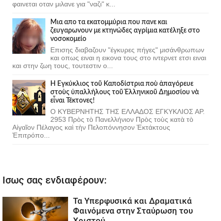
φαινεται οταν μιλανε για "ναζι" κ...
Μια απο τα εκατομμύρια που πανε και
ζευγαρωνουν με κτηνώδες αγρίμια κατέληξε στο
νοσοκομείο
Επισης διαβαζουν "έγκυρες πήγες" μισάνθρωπων
και οπως ειναι η εικονα τους στο ιντερνετ ετσι ειναι
και στην ζωη τους, τουτεστιν ο...
Ἡ Ἐγκύκλιος τοῦ Καποδίστρια ποὺ ἀπαγόρευε
στοὺς ὑπαλλήλους τοῦ Ἑλληνικοῦ Δημοσίου νὰ
εἶναι Τέκτονες!
Ο ΚΥΒΕΡΝΗΤΗΣ ΤΗΣ ΕΛΛΑΔΟΣ ΕΓΚΥΚΛΙΟΣ ΑΡ.
2953 Πρὸς τὸ Πανελλήνιον Πρὸς τοὺς κατὰ τὸ
Αἰγαῖον Πέλαγος καὶ τὴν Πελοπόννησον Ἐκτάκτους
Ἐπιτρόπο...