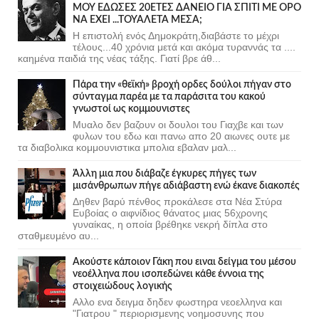
ΜΟΥ ΕΔΩΣΕΣ 20ΕΤΕΣ ΔΑΝΕΙΟ ΓΙΑ ΣΠΙΤΙ ΜΕ ΟΡΟ
ΝΑ ΕΧΕΙ ...ΤΟΥΑΛΕΤΑ ΜΕΣΑ;
Η επιστολή ενός Δημοκράτη,διαβάστε το μέχρι
τέλους...40 χρόνια μετά και ακόμα τυραννάς τα ....
καημένα παιδιά της νέας τάξης. Γιατί βρε άθ...
Πάρα την «θεϊκή» βροχή ορδες δούλοι πήγαν στο
σύνταγμα παρέα με τα παράσιτα του κακού
γνωστοί ως κομμουνιστες
Μυαλο δεν βαζουν οι δουλοι του Γιαχβε και των
φυλων του εδω και πανω απο 20 αιωνες ουτε με
τα διαβολικα κομμουνιστικα μπολια εβαλαν μαλ...
Άλλη μια που διάβαζε έγκυρες πήγες των
μισάνθρωπων πήγε αδιάβαστη ενώ έκανε διακοπές
Δηθεν βαρύ πένθος προκάλεσε στα Νέα Στύρα
Ευβοίας ο αιφνίδιος θάνατος μιας 56χρονης
γυναίκας, η οποία βρέθηκε νεκρή δίπλα στο
σταθμευμένο αυ...
Ακούστε κάποιον Γάκη που ειναι δείγμα του μέσου
νεοέλληνα που ισοπεδώνει κάθε έννοια της
στοιχειώδους λογικής
Αλλο ενα δειγμα δηδεν φωστηρα νεοελληνα και
"Γιατρου " περιορισμενης νοημοσυνης που