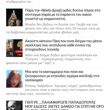
σταθμευμένο αυ...
Πάρα την «θεϊκή» βροχή ορδες δούλοι πήγαν στο
σύνταγμα παρέα με τα παράσιτα του κακού
γνωστοί ως κομμουνιστες
Μυαλο δεν βαζουν οι δουλοι του Γιαχβε και των
φυλων του εδω και πανω απο 20 αιωνες ουτε με
τα διαβολικα κομμουνιστικα μπολια εβαλαν μαλ...
Ακούστε κάποιον Γάκη που ειναι δείγμα του μέσου
νεοέλληνα που ισοπεδώνει κάθε έννοια της
στοιχειώδους λογικής
Αλλο ενα δειγμα δηδεν φωστηρα νεοελληνα και
"Γιατρου " περιορισμενης νοημοσυνης που
φαινεται οταν μιλανε για "ναζι" κ...
Μια απο τα εκατομμύρια που πανε και
ζευγαρωνουν με κτηνώδες αγρίμια κατέληξε στο
νοσοκομείο
Επισης διαβαζουν "έγκυρες πήγες" μισάνθρωπων
και οπως ειναι η εικονα τους στο ιντερνετ ετσι ειναι
και στην ζωη τους, τουτεστιν ο...
ΓΙΑΤΙ ΡΕ ....ΠΑΛΙΑΝΘΡΩΠΕ ΠΑΠΑΔΟΠΟΥΛΕ
ΜΟΥ ΕΔΩΣΕΣ 20ΕΤΕΣ ΔΑΝΕΙΟ ΓΙΑ ΣΠΙΤΙ ΜΕ ΟΡΟ