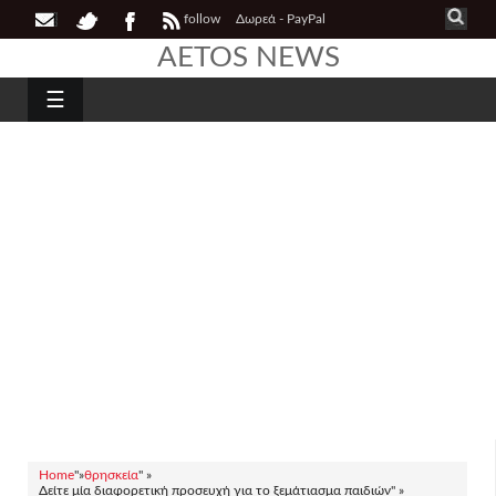
follow
Δωρεά - PayPal
AETOS NEWS
☰
Home
"»
θρησκεία
" »
Δείτε μία διαφορετική προσευχή για το ξεμάτιασμα παιδιών" »