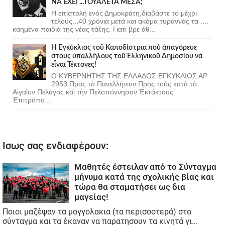
ΝΑ ΕΧΕΙ ...ΤΟΥΑΛΕΤΑ ΜΕΣΑ;
Η επιστολή ενός Δημοκράτη,διαβάστε το μέχρι
τέλους...40 χρόνια μετά και ακόμα τυραννάς τα ....
καημένα παιδιά της νέας τάξης. Γιατί βρε άθ...
Ἡ Ἐγκύκλιος τοῦ Καποδίστρια ποὺ ἀπαγόρευε
στοὺς ὑπαλλήλους τοῦ Ἑλληνικοῦ Δημοσίου νὰ
εἶναι Τέκτονες!
Ο ΚΥΒΕΡΝΗΤΗΣ ΤΗΣ ΕΛΛΑΔΟΣ ΕΓΚΥΚΛΙΟΣ ΑΡ.
2953 Πρὸς τὸ Πανελλήνιον Πρὸς τοὺς κατὰ τὸ
Αἰγαῖον Πέλαγος καὶ τὴν Πελοπόννησον Ἐκτάκτους
Ἐπιτρόπο...