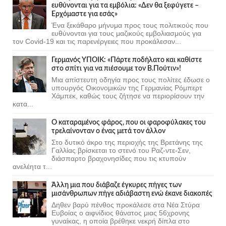
ευθύνονται για τα εμβόλια: «Δεν θα ξεφύγετε –
Ερχόμαστε για εσάς»
Ένα ξεκάθαρο μήνυμα προς τους πολιτικούς που
ευθύνονται για τους μαζικούς εμβολιασμούς για
τον Covid-19 και τις παρενέργειες που προκάλεσαν...
Γερμανός ΥΠΟΙΚ: «Πάρτε ποδήλατο και καθίστε
στο σπίτι για να πιέσουμε τον Β.Πούτιν»!
Μια απίστευτη οδηγία προς τους πολίτες έδωσε ο
υπουργός Οικονομικών της Γερμανίας Ρόμπερτ
Χάμπεκ, καθώς τους ζήτησε να περιορίσουν την
κατα...
Ο καταραμένος φάρος, που οι φαροφύλακες του
τρελαίνονταν ο ένας μετά τον άλλον
Στο δυτικό άκρο της περιοχής της Βρετάνης της
Γαλλίας βρίσκεται το στενό του Ραζ-ντε-Σεν,
διάσπαρτο βραχονησίδες που τις κτυπούν
ανελέητα τ...
Άλλη μια που διάβαζε έγκυρες πήγες των
μισάνθρωπων πήγε αδιάβαστη ενώ έκανε διακοπές
Δηθεν βαρύ πένθος προκάλεσε στα Νέα Στύρα
Ευβοίας ο αιφνίδιος θάνατος μιας 56χρονης
γυναίκας, η οποία βρέθηκε νεκρή δίπλα στο