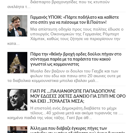
διάσπαρτο βραχονησίδες που τις κτυπούν
ανελέητα τ...
Γερμανός ΥΠΟΙΚ: «Πάρτε ποδήλατο και καθίστε
στο σπίτι για να πιέσουμε τον Β.Πούτιν»!
Μια απίστευτη οδηγία προς τους πολίτες έδωσε ο
υπουργός Οικονομικών της Γερμανίας Ρόμπερτ
Χάμπεκ, καθώς τους ζήτησε να περιορίσουν την
κατα...
Πάρα την «θεϊκή» βροχή ορδες δούλοι πήγαν στο
σύνταγμα παρέα με τα παράσιτα του κακού
γνωστοί ως κομμουνιστες
Μυαλο δεν βαζουν οι δουλοι του Γιαχβε και των
φυλων του εδω και πανω απο 20 αιωνες ουτε με
τα διαβολικα κομμουνιστικα μπολια εβαλαν μαλ...
ΓΙΑΤΙ ΡΕ ....ΠΑΛΙΑΝΘΡΩΠΕ ΠΑΠΑΔΟΠΟΥΛΕ
ΜΟΥ ΕΔΩΣΕΣ 20ΕΤΕΣ ΔΑΝΕΙΟ ΓΙΑ ΣΠΙΤΙ ΜΕ ΟΡΟ
ΝΑ ΕΧΕΙ ...ΤΟΥΑΛΕΤΑ ΜΕΣΑ;
Η επιστολή ενός Δημοκράτη,διαβάστε το μέχρι
τέλους...40 χρόνια μετά και ακόμα τυραννάς τα ....
καημένα παιδιά της νέας τάξης. Γιατί βρε άθ...
Άλλη μια που διάβαζε έγκυρες πήγες των