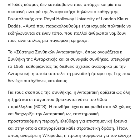
«Πολύς κόσμος δεν καταλαβαίνει πως υπάρχει και μία πιο
σκοτεινή πλευρά της Ανταρκτικής» δηλώνει ο καθηγητής
Γεωπολιτικής στο Royal Holloway University of London Klaus
Dodds. «Αυτό που παρακολουθούμε είναι ισχυρές πολιτικές να
εκδηλώνονται σε έναν τόπο, που πολλοί άνθρωποι νομίζουν
πως είναι απλώς μία παγωμένη έρημος».
Το «Σύστημα Συνθηκών Ανταρκτικής», όπως ονομάζεται η
Συνθήκη της Ανταρκτικής και οι συναφείς συνθήκες, υπεγράφη
το 1959, καθορίζοντας τις διεθνείς σχέσεις αναφορικά με την
Ανταρκτική, η οποία αποτελεί τη μοναδική ήπειρο της Γης που
δεν έχει αυτόχθονες κατοίκους.
Για τους σκοπούς της συνθήκης, η Ανταρκτική ορίζεται ως όλη
η ξηρά και οι πάγοι που βρίσκονται νότια του 60ού
παράλληλου (60°S). Η συνθήκη έχει επικυρωθεί από 53 χώρες
και διαχωρίζει την Ανταρκτική ως επιστημονική
προστατευόμενη περιοχή, ελεύθερη για επιστημονική έρευνα
και στην οποία απαγορεύεται κάθε στρατιωτική δράση. Ήταν,
όπως αναφέρει η Wikipedia, η πρώτη συμφωνία για τον έλεγχο