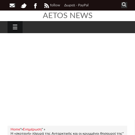
follow
Δωρεά - PayPal
AETOS NEWS
☰
Home
"»
Ενημέρωση
" »
Η «σκοτεινή» πλευρά της Ανταρκτικής και οι κρυμμένοι θησαυροί της"