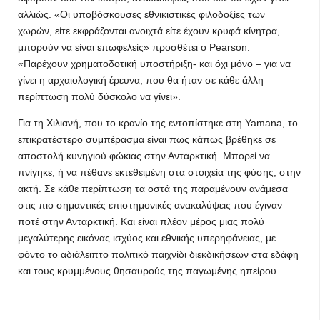
αλλιώς. «Οι υποβόσκουσες εθνικιστικές φιλοδοξίες των
χωρών, είτε εκφράζονται ανοιχτά είτε έχουν κρυφά κίνητρα,
μπορούν να είναι επωφελείς» προσθέτει ο Pearson.
«Παρέχουν χρηματοδοτική υποστήριξη- και όχι μόνο – για να
γίνει η αρχαιολογική έρευνα, που θα ήταν σε κάθε άλλη
περίπτωση πολύ δύσκολο να γίνει».
Για τη Χιλιανή, που το κρανίο της εντοπίστηκε στη Yamana, το
επικρατέστερο συμπέρασμα είναι πως κάπως βρέθηκε σε
αποστολή κυνηγιού φώκιας στην Ανταρκτική. Μπορεί να
πνίγηκε, ή να πέθανε εκτεθειμένη στα στοιχεία της φύσης, στην
ακτή. Σε κάθε περίπτωση τα οστά της παραμένουν ανάμεσα
στις πιο σημαντικές επιστημονικές ανακαλύψεις που έγιναν
ποτέ στην Ανταρκτική. Και είναι πλέον μέρος μιας πολύ
μεγαλύτερης εικόνας ισχύος και εθνικής υπερηφάνειας, με
φόντο το αδιάλειπτο πολιτικό παιχνίδι διεκδικήσεων στα εδάφη
και τους κρυμμένους θησαυρούς της παγωμένης ηπείρου.