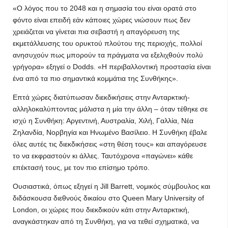
«Ο λόγος που το 2048 και η σημασία του είναι ορατά στο
φόντο είναι επειδή εάν κάποιες χώρες νιώσουν πως δεν
χρειάζεται να γίνεται πια σεβαστή η απαγόρευση της
εκμετάλλευσης του ορυκτού πλούτου της περιοχής, πολλοί
ανησυχούν πως μπορούν τα πράγματα να εξελιχθούν πολύ
γρήγορα» εξηγεί ο Dodds. «Η περιβαλλοντική προστασία είναι
ένα από τα πιο σημαντικά κομμάτια της Συνθήκης».
Επτά χώρες διατύπωσαν διεκδικήσεις στην Ανταρκτική-
αλληλοκαλύπτοντας μάλιστα η μία την άλλη – όταν τέθηκε σε
ισχύ η Συνθήκη: Αργεντινή, Αυστραλία, Χιλή, Γαλλία, Νέα
Ζηλανδία, Νορβηγία και Ηνωμένο Βασίλειο. Η Συνθήκη έβαλε
όλες αυτές τις διεκδικήσεις «στη θέση τους» και απαγόρευσε
το να εκφραστούν κι άλλες. Ταυτόχρονα «παγώνει» κάθε
επέκτασή τους, με τον πιο επίσημο τρόπο.
Ουσιαστικά, όπως εξηγεί η Jill Barrett, νομικός σύμβουλος και
διδάσκουσα διεθνούς δικαίου στο Queen Mary University of
London, οι χώρες που διεκδικούν κάτι στην Ανταρκτική,
αναγκάστηκαν από τη Συνθήκη, για να τεθεί σχηματικά, να