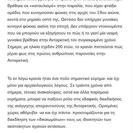
Βρέθηκε σε «καταυλισμό» στην παραλία, που είχαν φτιάξει
ομάδες που κυνηγούσαν φώκιες στις αρχές του 19ου αιώνα,
κοντά στο μηριαίο οστό της. Ωστόσο δεν υπήρχαν γυναίκες
κυνηγοί φώκιας εκείνη την εποχή. Δεν υπάρχουν ντοκουμέντα
που να μπορούν να εξηγήσουν το πώς ή το γιατί μία νεαρή
γυναίκα βρέθηκε στην Ανταρκτική τον συγκεκριμένο χρόνο.
Σήμερα, με ηλικία σχεδόν 200 ετών, το κρανίο πιστεύεται πως
ρίχνει φως στις πρώτες ανθρώπινες παρουσίες στην
Ανταρκτική.
Το εν λόγω κρανίο ήταν ένα πολύ σημαντικό εύρημα- και όχι
μόνο για αρχαιολογικούς λόγους. Σε τριάντα χρόνια από
σήμερα, τέτοιες ανακαλύψεις, οστά και άλλα παρόμοια
ευρήματα, μπορεί να παίξουν ρόλο στις εδαφικές διεκδικήσεις
της ανέγγιχτης απεραντοσύνης της Ανταρκτικής. Ορισμένες
χώρες αθόρυβα- να και όχι πάντα- προετοιμάζονται για τη
διεκδίκηση των «δικαιωμάτων» τους ως ιδιοκτητών των
ακατοίκητων αχανών εκτάσεων.