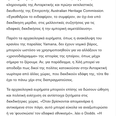
κληρονομιάς της Ανταρκτικής και πρώην εκτελεστικός
διευθυντής της Επιτροπής Australian Heritage Commission.
«Εγκαθιδρύει το ενδιαφέρον, το συμφέρον, αν όχι ένα υπό
διεκδίκηση μερίδιο, στις μελλοντικές συζητήσεις για τις
εδαφικές διεκδικήσεις ή την εμπορική εκμετάλλευση».
Παρότι τα αρχαιολογικά ευρήματα, όπως η ανακάλυψη του
κρανίου της παραλίας Yamana, δεν έχουν νομικό βάρος,
μπορούν ωστόσο να χρησιμοποιηθούν για να αλλάξουν το
«χρονοδιάγραμμα» της ιστορίας της ηπείρου, όπως μέχρι
σήμερα το ξέρουμε. Αν, για παράδειγμα, η Χιλή μπορεί να
αποδείξει πως δικοί της πολίτες κατοικούσαν στην Ανταρκτική
νωρίτερα από άλλες χώρες, που διεκδικούν εδάφη της, τότε θα
έχει το πάνω χέρι στις διαπραγματεύσεις.
Τα αρχαιολογικά ευρήματα μπορούν επίσης να δώσουν ώθηση
και πολιτική ενίσχυση σε αντίστοιχα ζητήματα στις
διεκδικήτριες χώρες. «Όταν βρίσκονται απομεινάρια ή
αντικείμενα στον πάγο, αυτό μπορεί εύκολα να αναζωπυρώσει
ή να ‘φουσκώσει’ τον εδαφικό εθνικισμό», λέει ο Dodds. «Η