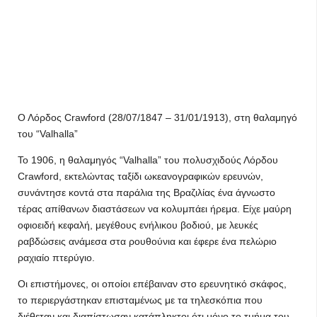
Ο Λόρδος Crawford (28/07/1847 – 31/01/1913), στη θαλαμηγό
του “Valhalla”
Το 1906, η θαλαμηγός “Valhalla” του πολυσχιδούς Λόρδου
Crawford, εκτελώντας ταξίδι ωκεανογραφικών ερευνών,
συνάντησε κοντά στα παράλια της Βραζιλίας ένα άγνωστο
τέρας απίθανων διαστάσεων να κολυμπάει ήρεμα. Είχε μαύρη
οφιοειδή κεφαλή, μεγέθους ενήλικου βοδιού, με λευκές
ραβδώσεις ανάμεσα στα ρουθούνια και έφερε ένα πελώριο
ραχιαίο πτερύγιο.
Οι επιστήμονες, οι οποίοι επέβαιναν στο ερευνητικό σκάφος,
το περιεργάστηκαν επισταμένως με τα τηλεσκόπια που
διέθεταν και διαπίστωσαν κατάπληκτοι ότι μόνο το τμήμα του