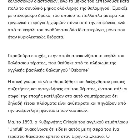
κολοσσιαίων διαστάσεων, ενώ το μήκος του ξεπερνούσε κατά
πολύ το συνολικό μήκος ολόκληρης της θαλαμηγού. Έμοιαζε
με στενόμακρο δράκο, του οποίου τα πολλαπλά μυτερά και
τριγωνικά πτερύγια ξεχώριζαν πάνω από την επιφάνεια, ενώ
από το κεφάλι του αναδύονταν δύο ίδια πτερύγια, μόνο που
ήταν κυριολεκτικώς θεόρατα.
Γκραβούρα εποχής, στην οποία απεικονίζεται το κεφάλι του
θαλάσσιου τέρατος, που θεάθηκε από το πλήρωμα της
αγγλικής βασιλικής θαλαμηγού “Osborne”
Η κοινή γνώμη εκ νέου θορυβήθηκε και διεξήχθησαν μακρές
συζητήσεις και αντεγκλήσεις επί του θέματος, ώσπου πάλι οι
σοφοί της εποχής κατέληξαν στο αυτό συμπέρασμα: ότι
δηλαδή τέτοια πλάσματα είναι ανύπαρκτα και πηγάζουν από
την ανεξάντλητη φαντασία των ναυτικών.
Μα, το 1893, ο Κυβερνήτης Cringle του αγγλικού ατμόπλοιου
“Umfuli” ανακοίνωσε ότι είδε κι αυτός με τη σειρά του ένα
τεράστιο θαλάσσιο ερπετό στον Ειρηνικό Ωκεανό. Ο