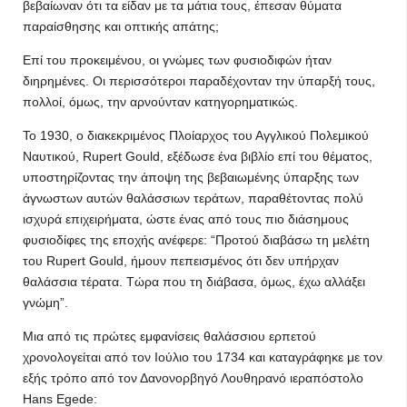
βεβαίωναν ότι τα είδαν με τα μάτια τους, έπεσαν θύματα
παραίσθησης και οπτικής απάτης;
Επί του προκειμένου, οι γνώμες των φυσιοδιφών ήταν
διηρημένες. Οι περισσότεροι παραδέχονταν την ύπαρξή τους,
πολλοί, όμως, την αρνούνταν κατηγορηματικώς.
Το 1930, ο διακεκριμένος Πλοίαρχος του Αγγλικού Πολεμικού
Ναυτικού, Rupert Gould, εξέδωσε ένα βιβλίο επί του θέματος,
υποστηρίζοντας την άποψη της βεβαιωμένης ύπαρξης των
άγνωστων αυτών θαλάσσιων τεράτων, παραθέτοντας πολύ
ισχυρά επιχειρήματα, ώστε ένας από τους πιο διάσημους
φυσιοδίφες της εποχής ανέφερε: “Προτού διαβάσω τη μελέτη
του Rupert Gould, ήμουν πεπεισμένος ότι δεν υπήρχαν
θαλάσσια τέρατα. Τώρα που τη διάβασα, όμως, έχω αλλάξει
γνώμη”.
Μια από τις πρώτες εμφανίσεις θαλάσσιου ερπετού
χρονολογείται από τον Ιούλιο του 1734 και καταγράφηκε με τον
εξής τρόπο από τον Δανονορβηγό Λουθηρανό ιεραπόστολο
Hans Egede: