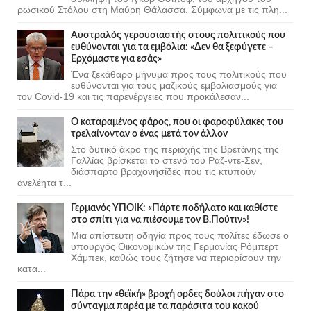
ρωσικού Στόλου στη Μαύρη Θάλασσα. Σύμφωνα με τις πλη...
Αυστραλός γερουσιαστής στους πολιτικούς που
ευθύνονται για τα εμβόλια: «Δεν θα ξεφύγετε –
Ερχόμαστε για εσάς»
Ένα ξεκάθαρο μήνυμα προς τους πολιτικούς που
ευθύνονται για τους μαζικούς εμβολιασμούς για
τον Covid-19 και τις παρενέργειες που προκάλεσαν...
Ο καταραμένος φάρος, που οι φαροφύλακες του
τρελαίνονταν ο ένας μετά τον άλλον
Στο δυτικό άκρο της περιοχής της Βρετάνης της
Γαλλίας βρίσκεται το στενό του Ραζ-ντε-Σεν,
διάσπαρτο βραχονησίδες που τις κτυπούν
ανελέητα τ...
Γερμανός ΥΠΟΙΚ: «Πάρτε ποδήλατο και καθίστε
στο σπίτι για να πιέσουμε τον Β.Πούτιν»!
Μια απίστευτη οδηγία προς τους πολίτες έδωσε ο
υπουργός Οικονομικών της Γερμανίας Ρόμπερτ
Χάμπεκ, καθώς τους ζήτησε να περιορίσουν την
κατα...
Πάρα την «θεϊκή» βροχή ορδες δούλοι πήγαν στο
σύνταγμα παρέα με τα παράσιτα του κακού