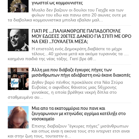
γνωστοί ως κομμουνιστες
Μυαλο δεν βαζουν οι δουλοι του Γιαχβε και των
φυλων του εδω και πανω απο 20 αιωνες ουτε με
τα διαβολικα κομμουνιστικα μπολια εβαλαν μαλ...
ΓΙΑΤΙ ΡΕ ....ΠΑΛΙΑΝΘΡΩΠΕ ΠΑΠΑΔΟΠΟΥΛΕ
ΜΟΥ ΕΔΩΣΕΣ 20ΕΤΕΣ ΔΑΝΕΙΟ ΓΙΑ ΣΠΙΤΙ ΜΕ ΟΡΟ
ΝΑ ΕΧΕΙ ...ΤΟΥΑΛΕΤΑ ΜΕΣΑ;
Η επιστολή ενός Δημοκράτη,διαβάστε το μέχρι
τέλους...40 χρόνια μετά και ακόμα τυραννάς τα ....
καημένα παιδιά της νέας τάξης. Γιατί βρε άθ...
Άλλη μια που διάβαζε έγκυρες πήγες των
μισάνθρωπων πήγε αδιάβαστη ενώ έκανε διακοπές
Δηθεν βαρύ πένθος προκάλεσε στα Νέα Στύρα
Ευβοίας ο αιφνίδιος θάνατος μιας 56χρονης
γυναίκας, η οποία βρέθηκε νεκρή δίπλα στο
σταθμευμένο αυ...
Μια απο τα εκατομμύρια που πανε και
ζευγαρωνουν με κτηνώδες αγρίμια κατέληξε στο
νοσοκομείο
Επισης διαβαζουν "έγκυρες πήγες" μισάνθρωπων
και οπως ειναι η εικονα τους στο ιντερνετ ετσι ειναι
και στην ζωη τους, τουτεστιν ο...