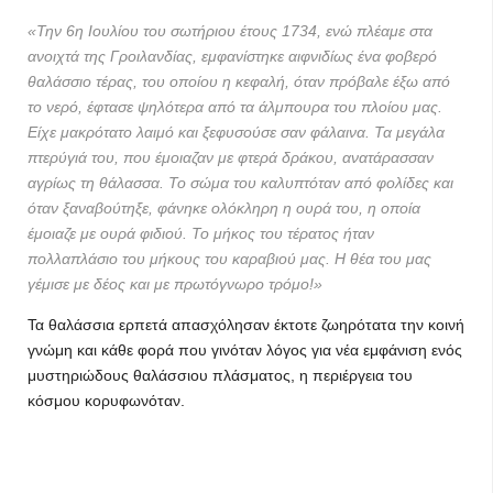
Την 6η Ιουλίου του σωτήριου έτους 1734, ενώ πλέαμε στα
ανοιχτά της Γροιλανδίας, εμφανίστηκε αιφνιδίως ένα φοβερό
θαλάσσιο τέρας, του οποίου η κεφαλή, όταν πρόβαλε έξω από
το νερό, έφτασε ψηλότερα από τα άλμπουρα του πλοίου μας.
Είχε μακρότατο λαιμό και ξεφυσούσε σαν φάλαινα. Τα μεγάλα
πτερύγιά του, που έμοιαζαν με φτερά δράκου, ανατάρασσαν
αγρίως τη θάλασσα. Το σώμα του καλυπτόταν από φολίδες και
όταν ξαναβούτηξε, φάνηκε ολόκληρη η ουρά του, η οποία
έμοιαζε με ουρά φιδιού. Το μήκος του τέρατος ήταν
πολλαπλάσιο του μήκους του καραβιού μας. Η θέα του μας
γέμισε με δέος και με πρωτόγνωρο τρόμο!
Τα θαλάσσια ερπετά απασχόλησαν έκτοτε ζωηρότατα την κοινή
γνώμη και κάθε φορά που γινόταν λόγος για νέα εμφάνιση ενός
μυστηριώδους θαλάσσιου πλάσματος, η περιέργεια του
κόσμου κορυφωνόταν.