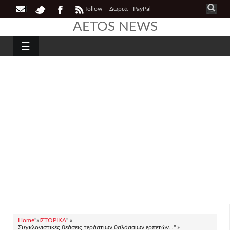
follow
Δωρεά - PayPal
AETOS NEWS
☰
Home
"»
ΙΣΤΟΡΙΚΑ
" »
Συγκλονιστικές θεάσεις τεράστιων θαλάσσιων ερπετών…" »