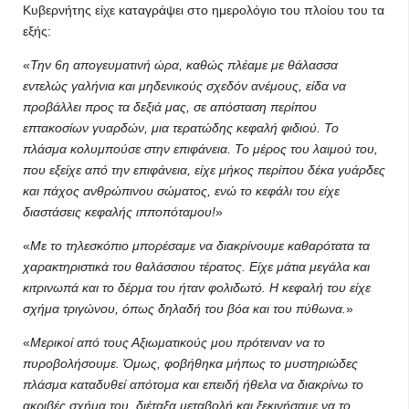
Κυβερνήτης είχε καταγράψει στο ημερολόγιο του πλοίου του τα
εξής:
Την 6η απογευματινή ώρα, καθώς πλέαμε με θάλασσα
εντελώς γαλήνια και μηδενικούς σχεδόν ανέμους, είδα να
προβάλλει προς τα δεξιά μας, σε απόσταση περίπου
επτακοσίων γυαρδών, μια τερατώδης κεφαλή φιδιού. Το
πλάσμα κολυμπούσε στην επιφάνεια. Το μέρος του λαιμού του,
που εξείχε από την επιφάνεια, είχε μήκος περίπου δέκα γυάρδες
και πάχος ανθρώπινου σώματος, ενώ το κεφάλι του είχε
διαστάσεις κεφαλής ιπποπόταμου!
Με το τηλεσκόπιο μπορέσαμε να διακρίνουμε καθαρότατα τα
χαρακτηριστικά του θαλάσσιου τέρατος. Είχε μάτια μεγάλα και
κιτρινωπά και το δέρμα του ήταν φολιδωτό. Η κεφαλή του είχε
σχήμα τριγώνου, όπως δηλαδή του βόα και του πύθωνα.
Μερικοί από τους Αξιωματικούς μου πρότειναν να το
πυροβολήσουμε. Όμως, φοβήθηκα μήπως το μυστηριώδες
πλάσμα καταδυθεί απότομα και επειδή ήθελα να διακρίνω το
ακριβές σχήμα του, διέταξα μεταβολή και ξεκινήσαμε να το