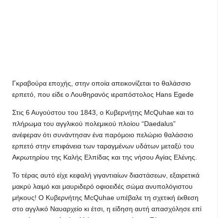
Γκραβούρα εποχής, στην οποία απεικονίζεται το θαλάσσιο
ερπετό, που είδε ο Λουθηρανός ιεραπόστολος Hans Egede
Στις 6 Αυγούστου του 1843, ο Κυβερνήτης McQuhae και το
πλήρωμα του αγγλικού πολεμικού πλοίου “Daedalus”
ανέφεραν ότι συνάντησαν ένα παρόμοιο πελώριο θαλάσσιο
ερπετό στην επιφάνεια των ταραγμένων υδάτων μεταξύ του
Ακρωτηρίου της Καλής Ελπίδας και της νήσου Αγίας Ελένης.
Το τέρας αυτό είχε κεφαλή γιγαντιαίων διαστάσεων, εξαιρετικά
μακρύ λαιμό και μαυριδερό οφιοειδές σώμα ανυπολόγιστου
μήκους! Ο Κυβερνήτης McQuhae υπέβαλε τη σχετική έκθεση
στο αγγλικό Ναυαρχείο κι έτσι, η είδηση αυτή απασχόλησε επί