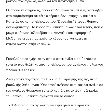
μακρόν τον αγγλικό, αλλά και τον παγκόσμιο Τύπο.
Οι σοφοί επιστήμονες, αφού επιδόθηκαν σε μελέτες, κατέληξαν
στο συμπέρασμα ότι τέτοια τέρατα δεν υπάρχουν και ότι ο
Καπετάνιος και το πλήρωμα του “Daedalus” έπεσαν θύματα
οφθαλμαπάτης. Το κύρος των επιστημόνων ήταν τέτοιο, που ο
μέχρι πρότινος “αξιοσέβαστος, γενναίος και ατρόμητος”
McQuhae έχασε παντελώς το κύρος του και κατέστη
καταγέλαστος στην κοινωνία.
Γκραβούρα εποχής, στην οποία απεικονίζεται το θαλάσσιο
ερπετό που θεάθηκε από το πλήρωμα του αγγλικού πολεμικού
πλοίου “Daedalus”
Λίγα χρόνια αργότερα, το 1877, ο Κυβερνήτης της αγγλικής
βασιλικής θαλαμηγού “Osborne” ανέφερε κι αυτός ότι αντίκρισε
ένα ανάλογο θαλάσσιο ερπετό κοντά στις ακτές της Σικελίας,
του οποίου, μάλιστα, σχεδίασε και το σκίτσο.
Το θαλάσσιο αυτό άγνωστο πλάσμα ήταν πραγματικά