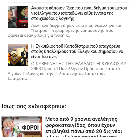
Ακούστε κάποιον Γάκη που ειναι δείγμα του μέσου
νεοέλληνα που ισοπεδώνει κάθε έννοια της
στοιχειώδους λογικής
Αλλο ενα δειγμα δηδεν φωστηρα νεοελληνα και
"Γιατρου " περιορισμενης νοημοσυνης που
φαινεται οταν μιλανε για "ναζι" κ...
Ἡ Ἐγκύκλιος τοῦ Καποδίστρια ποὺ ἀπαγόρευε
στοὺς ὑπαλλήλους τοῦ Ἑλληνικοῦ Δημοσίου νὰ
εἶναι Τέκτονες!
Ο ΚΥΒΕΡΝΗΤΗΣ ΤΗΣ ΕΛΛΑΔΟΣ ΕΓΚΥΚΛΙΟΣ ΑΡ.
2953 Πρὸς τὸ Πανελλήνιον Πρὸς τοὺς κατὰ τὸ
Αἰγαῖον Πέλαγος καὶ τὴν Πελοπόννησον Ἐκτάκτους
Ἐπιτρόπο...