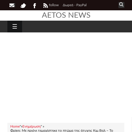
follow
Δωρεά - PayPal
AETOS NEWS
☰
Home
"»
Ενημέρωση
" »
Φρίκη: Με πριόνι τεμαχίστηκε το πτώμα της άτυχης Κιμ Βαλ – To