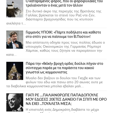
Ο καταραμένος φάρος, που οι φαροφύλακες του
τρελαίνονταν ο ένας μετά τον άλλον
Στο δυτικό άκρο της περιοχής της Βρετάνης της
Γαλλίας βρίσκεται το στενό του Ραζ-ντε-Σεν,
διάσπαρτο βραχονησίδες που τις κτυπούν
ανελέητα τ...
Γερμανός ΥΠΟΙΚ: «Πάρτε ποδήλατο και καθίστε
στο σπίτι για να πιέσουμε τον Β.Πούτιν»!
Μια απίστευτη οδηγία προς τους πολίτες έδωσε ο
υπουργός Οικονομικών της Γερμανίας Ρόμπερτ
Χάμπεκ, καθώς τους ζήτησε να περιορίσουν την
κατα...
Πάρα την «θεϊκή» βροχή ορδες δούλοι πήγαν στο
σύνταγμα παρέα με τα παράσιτα του κακού
γνωστοί ως κομμουνιστες
Μυαλο δεν βαζουν οι δουλοι του Γιαχβε και των
φυλων του εδω και πανω απο 20 αιωνες ουτε με
τα διαβολικα κομμουνιστικα μπολια εβαλαν μαλ...
ΓΙΑΤΙ ΡΕ ....ΠΑΛΙΑΝΘΡΩΠΕ ΠΑΠΑΔΟΠΟΥΛΕ
ΜΟΥ ΕΔΩΣΕΣ 20ΕΤΕΣ ΔΑΝΕΙΟ ΓΙΑ ΣΠΙΤΙ ΜΕ ΟΡΟ
ΝΑ ΕΧΕΙ ...ΤΟΥΑΛΕΤΑ ΜΕΣΑ;
Η επιστολή ενός Δημοκράτη,διαβάστε το μέχρι