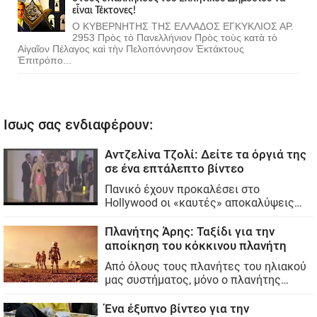
εἶναι Τέκτονες!
Ο ΚΥΒΕΡΝΗΤΗΣ ΤΗΣ ΕΛΛΑΔΟΣ ΕΓΚΥΚΛΙΟΣ ΑΡ.
2953 Πρὸς τὸ Πανελλήνιον Πρὸς τοὺς κατὰ τὸ
Αἰγαῖον Πέλαγος καὶ τὴν Πελοπόννησον Ἐκτάκτους
Ἐπιτρόπο...