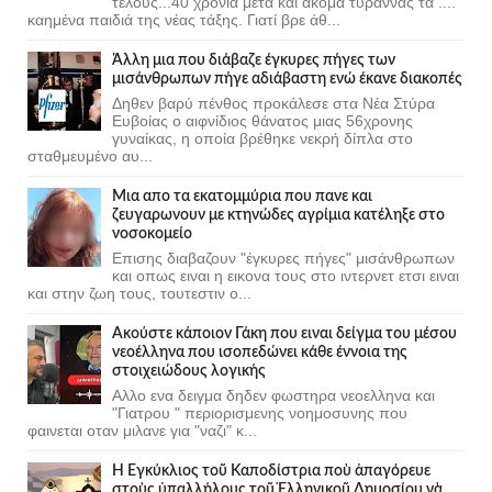
τέλους...40 χρόνια μετά και ακόμα τυραννάς τα ....
καημένα παιδιά της νέας τάξης. Γιατί βρε άθ...
Άλλη μια που διάβαζε έγκυρες πήγες των
μισάνθρωπων πήγε αδιάβαστη ενώ έκανε διακοπές
Δηθεν βαρύ πένθος προκάλεσε στα Νέα Στύρα
Ευβοίας ο αιφνίδιος θάνατος μιας 56χρονης
γυναίκας, η οποία βρέθηκε νεκρή δίπλα στο
σταθμευμένο αυ...
Μια απο τα εκατομμύρια που πανε και
ζευγαρωνουν με κτηνώδες αγρίμια κατέληξε στο
νοσοκομείο
Επισης διαβαζουν "έγκυρες πήγες" μισάνθρωπων
και οπως ειναι η εικονα τους στο ιντερνετ ετσι ειναι
και στην ζωη τους, τουτεστιν ο...
Ακούστε κάποιον Γάκη που ειναι δείγμα του μέσου
νεοέλληνα που ισοπεδώνει κάθε έννοια της
στοιχειώδους λογικής
Αλλο ενα δειγμα δηδεν φωστηρα νεοελληνα και
"Γιατρου " περιορισμενης νοημοσυνης που
φαινεται οταν μιλανε για "ναζι" κ...
Ἡ Ἐγκύκλιος τοῦ Καποδίστρια ποὺ ἀπαγόρευε
στοὺς ὑπαλλήλους τοῦ Ἑλληνικοῦ Δημοσίου νὰ