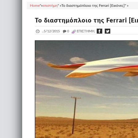
Home
"»
επιστήμη
" »
Το διαστημόπλοιο της Ferrari [Εικόνες]" »
Το διαστημόπλοιο της Ferrari [Ει
..
5/12/2015
_
0
ΕΠΙΣΤΉΜΗ,