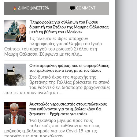
ΔΗΜΟΦΙΛΈΣΤΕΡΑ
COMMENT
Πληροφορίες για σύλληψη του Ρώσου
διοικητή του Στόλου της Mαύρης Θάλασσας
μετά τη βύθιση του «Moskva»
Τις τελευταίες ώρες υπάρχουν
πληροφορίες για σύλληψη του Ιγκόρ
Οσίποφ, του αρχηγού του ρωσικού Στόλου στη
Μαύρη Θάλασσα. Σύμφωνα με τις πλη...
Ο καταραμένος φάρος, που οι φαροφύλακες
του τρελαίνονταν ο ένας μετά τον άλλον
Στο δυτικό άκρο της περιοχής της
Βρετάνης της Γαλλίας βρίσκεται το στενό
του Ραζ-ντε-Σεν, διάσπαρτο βραχονησίδες
που τις κτυπούν ανελέητα τ...
Αυστραλός γερουσιαστής στους πολιτικούς
που ευθύνονται για τα εμβόλια: «Δεν θα
ξεφύγετε – Ερχόμαστε για εσάς»
Ένα ξεκάθαρο μήνυμα προς τους
πολιτικούς που ευθύνονται για τους
μαζικούς εμβολιασμούς για τον Covid-19 και τις
παρενέργειες που προκάλεσαν...