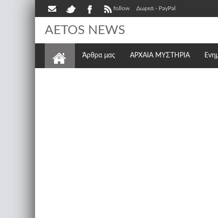
follow
Δωρεά - PayPal
AETOS NEWS
Άρθρα μας
ΑΡΧΑΙΑ ΜΥΣΤΗΡΙΑ
Ενη