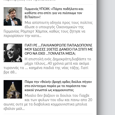
Γερμανός ΥΠΟΙΚ: «Πάρτε ποδήλατο και
καθίστε στο σπίτι για να πιέσουμε τον
Β.Πούτιν»!
Μια απίστευτη οδηγία προς τους πολίτες
έδωσε ο υπουργός Οικονομικών της
Γερμανίας Ρόμπερτ Χάμπεκ, καθώς τους ζήτησε να
περιορίσουν την κατα...
ΓΙΑΤΙ ΡΕ ....ΠΑΛΙΑΝΘΡΩΠΕ ΠΑΠΑΔΟΠΟΥΛΕ
ΜΟΥ ΕΔΩΣΕΣ 20ΕΤΕΣ ΔΑΝΕΙΟ ΓΙΑ ΣΠΙΤΙ ΜΕ
ΟΡΟ ΝΑ ΕΧΕΙ ...ΤΟΥΑΛΕΤΑ ΜΕΣΑ;
Η επιστολή ενός Δημοκράτη,διαβάστε το
μέχρι τέλους...40 χρόνια μετά και ακόμα
τυραννάς τα .... καημένα παιδιά της νέας τάξης. Γιατί
βρε άθ...
Πάρα την «θεϊκή» βροχή ορδες δούλοι πήγαν
στο σύνταγμα παρέα με τα παράσιτα του
κακού γνωστοί ως κομμουνιστες
Μυαλο δεν βαζουν οι δουλοι του Γιαχβε
και των φυλων του εδω και πανω απο 20
αιωνες ουτε με τα διαβολικα κομμουνιστικα μπολια
εβαλαν μαλ...