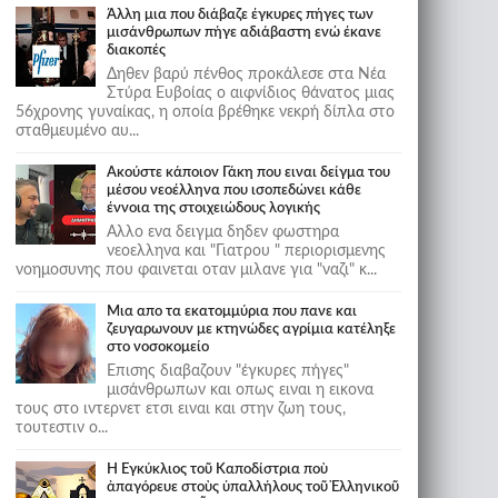
Άλλη μια που διάβαζε έγκυρες πήγες των
μισάνθρωπων πήγε αδιάβαστη ενώ έκανε
διακοπές
Δηθεν βαρύ πένθος προκάλεσε στα Νέα
Στύρα Ευβοίας ο αιφνίδιος θάνατος μιας
56χρονης γυναίκας, η οποία βρέθηκε νεκρή δίπλα στο
σταθμευμένο αυ...
Ακούστε κάποιον Γάκη που ειναι δείγμα του
μέσου νεοέλληνα που ισοπεδώνει κάθε
έννοια της στοιχειώδους λογικής
Αλλο ενα δειγμα δηδεν φωστηρα
νεοελληνα και "Γιατρου " περιορισμενης
νοημοσυνης που φαινεται οταν μιλανε για "ναζι" κ...
Μια απο τα εκατομμύρια που πανε και
ζευγαρωνουν με κτηνώδες αγρίμια κατέληξε
στο νοσοκομείο
Επισης διαβαζουν "έγκυρες πήγες"
μισάνθρωπων και οπως ειναι η εικονα
τους στο ιντερνετ ετσι ειναι και στην ζωη τους,
τουτεστιν ο...
Ἡ Ἐγκύκλιος τοῦ Καποδίστρια ποὺ
ἀπαγόρευε στοὺς ὑπαλλήλους τοῦ Ἑλληνικοῦ